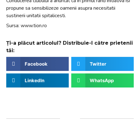
Conducerea clubului a anuntat ca in primul rand initiativa isi
propune sa sensibilizeze oamenii asupra necesitatii
sustinerii unitatii spitalicesti.
Sursa: www.tion.ro
Ți-a plăcut articolul? Distribuie-l către prietenii
tăi:
Facebook
Twitter
LinkedIn
WhatsApp