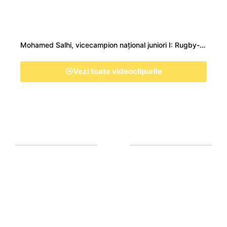
Mohamed Salhi, vicecampion național juniori I: Rugby-ul te învață să accepți și înfrângerile
Vezi toate videoclipurile