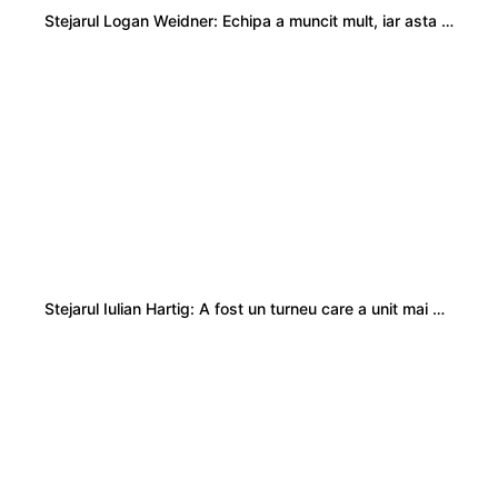
Stejarul Logan Weidner: Echipa a muncit mult, iar asta se va vedea în meciurile de la Nations Cup
Stejarul Iulian Hartig: A fost un turneu care a unit mai mult echipa