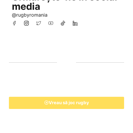
media
@rugbyromania
Vreau să joc rugby