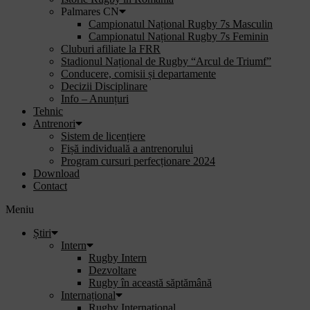
Palmares CN
Campionatul Național Rugby 7s Masculin
Campionatul Național Rugby 7s Feminin
Cluburi afiliate la FRR
Stadionul Național de Rugby “Arcul de Triumf”
Conducere, comisii și departamente
Decizii Disciplinare
Info – Anunțuri
Tehnic
Antrenori
Sistem de licențiere
Fișă individuală a antrenorului
Program cursuri perfecționare 2024
Download
Contact
Meniu
Știri
Intern
Rugby Intern
Dezvoltare
Rugby în această săptămână
Internațional
Rugby Internațional