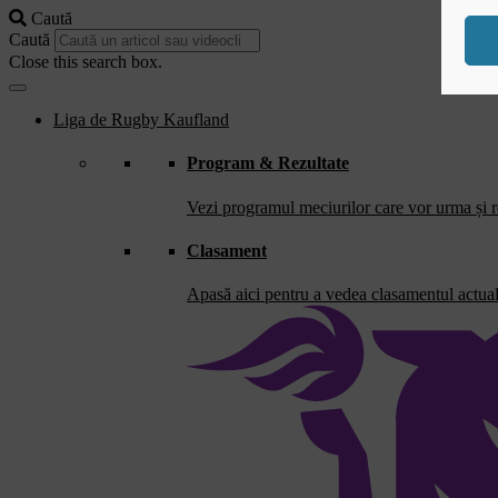
Caută
Caută
Close this search box.
Liga de Rugby Kaufland
Program & Rezultate
Vezi programul meciurilor care vor urma și re
Clasament
Apasă aici pentru a vedea clasamentul actual 