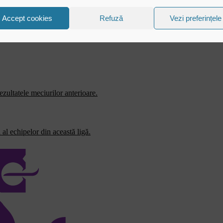
Accept cookies
Refuză
Vezi preferințele
zultatele meciurilor anterioare.
al echipelor din această ligă.