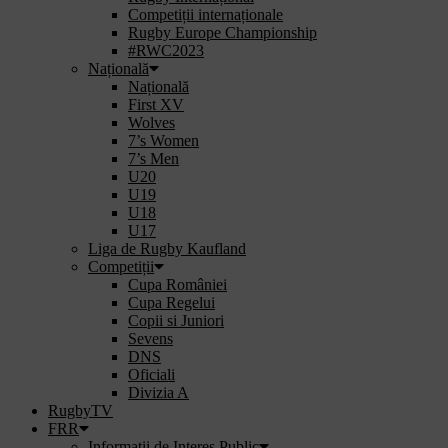
Competiții internaționale
Rugby Europe Championship
#RWC2023
Națională
Națională
First XV
Wolves
7’s Women
7’s Men
U20
U19
U18
U17
Liga de Rugby Kaufland
Competiții
Cupa României
Cupa Regelui
Copii si Juniori
Sevens
DNS
Oficiali
Divizia A
RugbyTV
FRR
Informații de Interes Public