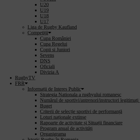
U20
U19
U18
U17
Liga de Rugby Kaufland
Competiții
Cupa României
Cupa Regelui
Copii si Juniori
Sevens
DNS
Oficiali
Divizia A
RugbyTV
FRR
Informații de Interes Public
Strategia Nationala a rugbyului romanesc
Numărul de sportivi/antrenori/instructori legitimați
Buget
Criterii de selecție sportivi de performanță
Loturi naționale extinse
Rapoarte de activitate și Situații financiare
Program anual de activități
Organigrama
Istoric Rugby în Romania