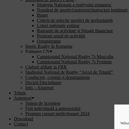
Strategia Nationala a rugbyului romanesc
Numărul de sportivi/antrenori/instructori legitimați
Buget
Criterii de selecție sportivi de performanță
Loturi naționale extinse
Rapoarte de activitate și Situații financiare
Program anual de activități
Organigrama
Istoric Rugby în Romania
Palmares CN
Campionatul Național Rugby 7s Masculin
Campionatul Național Rugby 7s Feminin
Cluburi afiliate la FRR
Stadionul Național de Rugby “Arcul de Triumf”
Conducere, comisii și departamente
Decizii Disciplinare
Info – Anunțuri
Tehnic
Antrenori
Sistem de licențiere
Fișă individuală a antrenorului
Program cursuri perfecționare 2024
Download
Websit
Contact