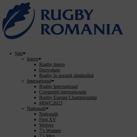
Știri
Intern
Rugby Intern
Dezvoltare
Rugby în această săptămână
Internațional
Rugby Internațional
Competiții internaționale
Rugby Europe Championship
#RWC2023
Națională
Națională
First XV
Wolves
7’s Women
7’s Men