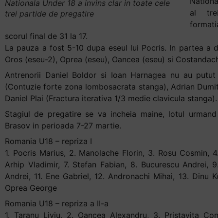
Nationa
Nationala Under 18 a invins clar in toate cele
+
al tr
trei partide de pregatire
/".
formati
This
scorul final de 31 la 17.
shortcut
La pauza a fost 5-10 dupa eseul lui Pocris. In partea a do
activates
Oros (eseu-2), Oprea (eseu), Oancea (eseu) si Costandac
the
Antrenorii Daniel Boldor si Ioan Harnagea nu au putut
screen
(Contuzie forte zona lombosacrata stanga), Adrian Dumit
reader
Daniel Plai (Fractura iterativa 1/3 medie clavicula stanga).
to
Stagiul de pregatire se va incheia maine, lotul urman
help
Brasov in perioada 7-27 martie.
you
navigate
Romania U18 – repriza I
and
1. Pocris Marius, 2. Manolache Florin, 3. Rosu Cosmin, 4.
interact
Arhip Vladimir, 7. Stefan Fabian, 8. Bucurescu Andrei, 9
with
Andrei, 11. Ene Gabriel, 12. Andronachi Mihai, 13. Dinu K
the
Oprea George
content.
Romania U18 – repriza a II-a
1. Taranu Liviu, 2. Oancea Alexandru, 3. Pristavita Con