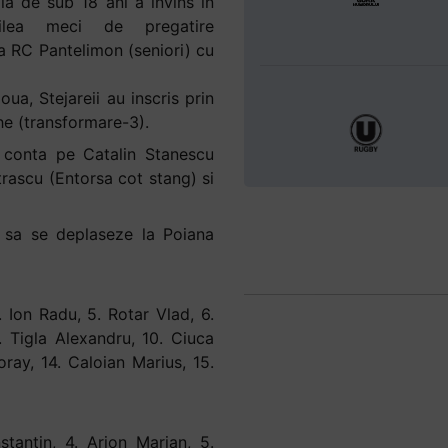
la de sub 18 ani a invins in
eilea meci de pregatire
a RC Pantelimon (seniori) cu
ua, Stejareii au inscris prin
he (transformare-3).
 conta pe Catalin Stanescu
rascu (Entorsa cot stang) si
d sa se deplaseze la Poiana
 Ion Radu, 5. Rotar Vlad, 6.
. Tigla Alexandru, 10. Ciuca
oray, 14. Caloian Marius, 15.
stantin, 4. Arion Marian, 5.