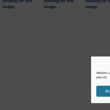
Website-ul
plăcută.
Ac