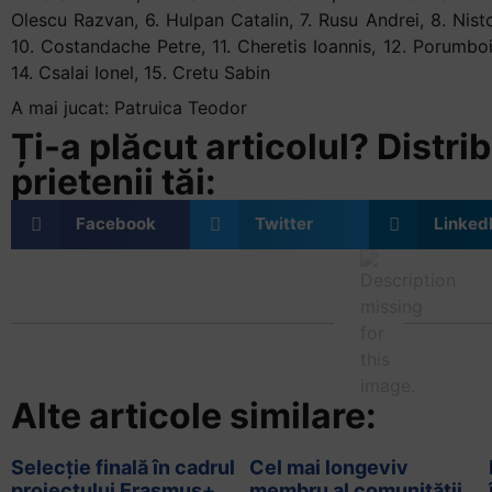
Olescu Razvan, 6. Hulpan Catalin, 7. Rusu Andrei, 8. Nisto
10. Costandache Petre, 11. Cheretis Ioannis, 12. Porumboi
14. Csalai Ionel, 15. Cretu Sabin
A mai jucat: Patruica Teodor
Ți-a plăcut articolul? Distrib
prietenii tăi:
Facebook
Twitter
Linked
Alte articole similare:
Selecție finală în cadrul
Cel mai longeviv
proiectului Erasmus+
membru al comunității