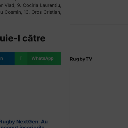
r Vlad, 9. Cocirla Laurentiu,
u Cosmin, 13. Oros Cristian,
uie-l către
In
WhatsApp
RugbyTV
Rugby NextGen: Au
început înscrierile