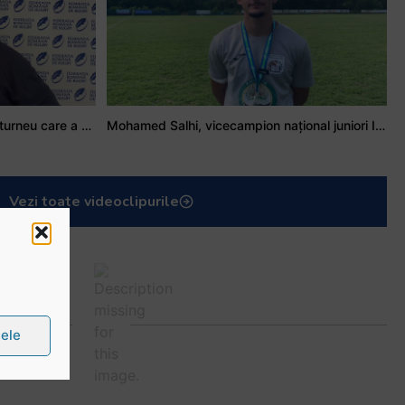
Stejarul Iulian Hartig: A fost un turneu care a unit mai mult echipa
Mohamed Salhi, vicecampion național juniori I: Rugby-ul te învață să accepți și înfrângerile
Vezi toate videoclipurile
țele