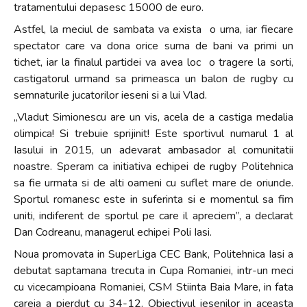
tratamentului depasesc 15000 de euro.
Astfel, la meciul de sambata va exista o urna, iar fiecare
spectator care va dona orice suma de bani va primi un
tichet, iar la finalul partidei va avea loc o tragere la sorti,
castigatorul urmand sa primeasca un balon de rugby cu
semnaturile jucatorilor ieseni si a lui Vlad.
„Vladut Simionescu are un vis, acela de a castiga medalia
olimpica! Si trebuie sprijinit! Este sportivul numarul 1 al
Iasului in 2015, un adevarat ambasador al comunitatii
noastre. Speram ca initiativa echipei de rugby Politehnica
sa fie urmata si de alti oameni cu suflet mare de oriunde.
Sportul romanesc este in suferinta si e momentul sa fim
uniti, indiferent de sportul pe care il apreciem”, a declarat
Dan Codreanu, managerul echipei Poli Iasi.
Noua promovata in SuperLiga CEC Bank, Politehnica Iasi a
debutat saptamana trecuta in Cupa Romaniei, intr-un meci
cu vicecampioana Romaniei, CSM Stiinta Baia Mare, in fata
careia a pierdut cu 34-12. Obiectivul iesenilor in aceasta