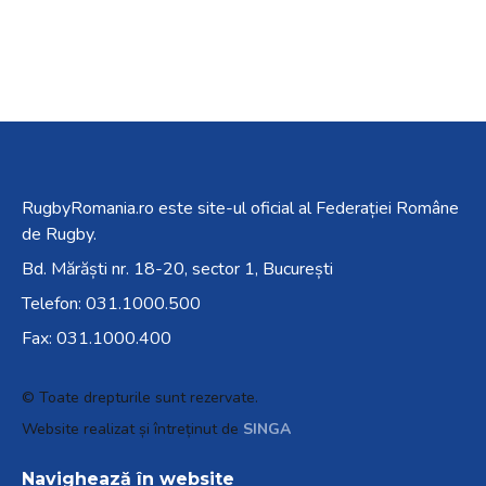
RugbyRomania.ro
este site-ul oficial al Federației Române
de Rugby.
Bd. Mărăști nr. 18-20, sector 1, București
Telefon:
031.1000.500
Fax: 031.1000.400
© Toate drepturile sunt rezervate.
Website realizat și întreținut de
SINGA
Navighează în website