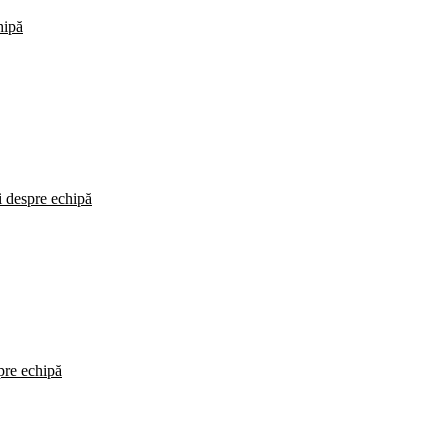
hipă
i despre echipă
spre echipă