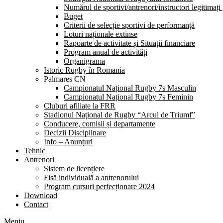
Numărul de sportivi/antrenori/instructori legitimați
Buget
Criterii de selecție sportivi de performanță
Loturi naționale extinse
Rapoarte de activitate și Situații financiare
Program anual de activități
Organigrama
Istoric Rugby în Romania
Palmares CN
Campionatul Național Rugby 7s Masculin
Campionatul Național Rugby 7s Feminin
Cluburi afiliate la FRR
Stadionul Național de Rugby “Arcul de Triumf”
Conducere, comisii și departamente
Decizii Disciplinare
Info – Anunțuri
Tehnic
Antrenori
Sistem de licențiere
Fișă individuală a antrenorului
Program cursuri perfecționare 2024
Download
Contact
Meniu