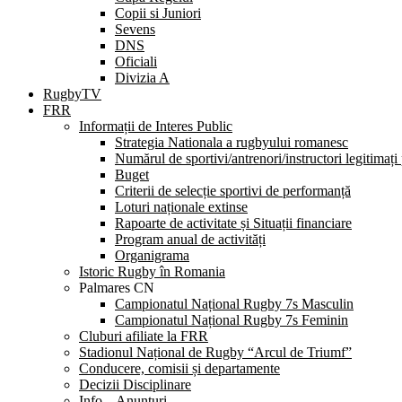
Copii si Juniori
Sevens
DNS
Oficiali
Divizia A
RugbyTV
FRR
Informații de Interes Public
Strategia Nationala a rugbyului romanesc
Numărul de sportivi/antrenori/instructori legitimați
Buget
Criterii de selecție sportivi de performanță
Loturi naționale extinse
Rapoarte de activitate și Situații financiare
Program anual de activități
Organigrama
Istoric Rugby în Romania
Palmares CN
Campionatul Național Rugby 7s Masculin
Campionatul Național Rugby 7s Feminin
Cluburi afiliate la FRR
Stadionul Național de Rugby “Arcul de Triumf”
Conducere, comisii și departamente
Decizii Disciplinare
Info – Anunțuri