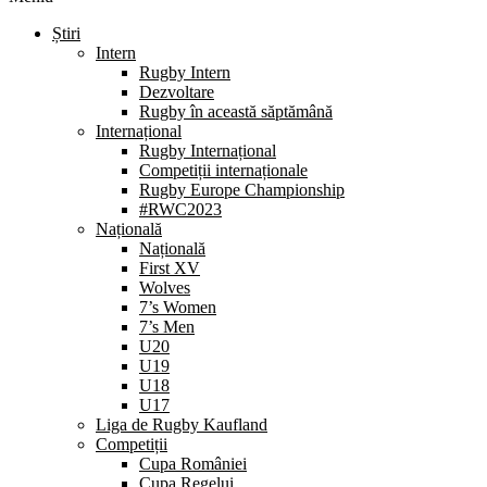
Știri
Intern
Rugby Intern
Dezvoltare
Rugby în această săptămână
Internațional
Rugby Internațional
Competiții internaționale
Rugby Europe Championship
#RWC2023
Națională
Națională
First XV
Wolves
7’s Women
7’s Men
U20
U19
U18
U17
Liga de Rugby Kaufland
Competiții
Cupa României
Cupa Regelui