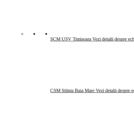
SCM USV Timisoara
Vezi detalii despre ec
CSM Stiinta Baia Mare
Vezi detalii despre 