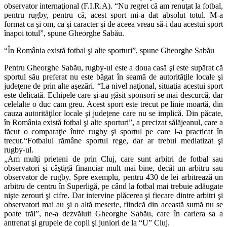
observator internaţional (F.I.R.A). “Nu regret că am renuţat la fotbal,
pentru rugby, pentru că, acest sport mi-a dat absolut totul. M-a
format ca şi om, ca şi caracter şi de aceea vreau să-i dau acestui sport
înapoi totul”, spune Gheorghe Sabău.
“În România există fotbal şi alte sporturi”, spune Gheorghe Sabău
Pentru Gheorghe Sabău, rugby-ul este a doua casă şi este supărat că
sportul său preferat nu este băgat în seamă de autorităţile locale şi
judeţene de prin alte aşezări. “La nivel naţional, situaţia acestui sport
este delicată. Echipele care şi-au găsit sponsori se mai descurcă, dar
celelalte o duc cam greu. Acest sport este trecut pe linie moartă, din
cauza autorităţilor locale şi judeţene care nu se implică. Din păcate,
în România există fotbal şi alte sporturi”, a precizat sălăjeanul, care a
făcut o comparaţie între rugby şi sportul pe care l-a practicat în
trecut.“Fotbalul rămâne sportul rege, dar ar trebui mediatizat şi
rugby-ul.
„Am mulţi prieteni de prin Cluj, care sunt arbitri de fotbal sau
observatori şi câştigă financiar mult mai bine, decât un arbitru sau
observator de rugby. Spre exemplu, pentru 430 de lei arbitrează un
arbitru de centru în Superligă, pe când la fotbal mai trebuie adăugate
nişte zerouri şi cifre. Dar intervine plăcerea şi fiecare dintre arbitri şi
observatori mai au şi o altă meserie, fiindcă din această sumă nu se
poate trăi”, ne-a dezvăluit Gheorghe Sabău, care în cariera sa a
antrenat şi grupele de copii şi juniori de la “U” Cluj.