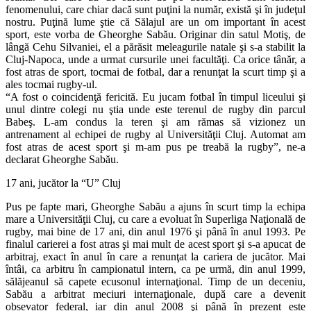
fenomenului, care chiar dacă sunt puţini la număr, există şi în judeţul
nostru. Puţină lume ştie că Sălajul are un om important în acest
sport, este vorba de Gheorghe Sabău. Originar din satul Motiş, de
lângă Cehu Silvaniei, el a părăsit meleagurile natale şi s-a stabilit la
Cluj-Napoca, unde a urmat cursurile unei facultăţi. Ca orice tânăr, a
fost atras de sport, tocmai de fotbal, dar a renunţat la scurt timp şi a
ales tocmai rugby-ul.
“A fost o coincidenţă fericită. Eu jucam fotbal în timpul liceului şi
unul dintre colegi nu ştia unde este terenul de rugby din parcul
Babeş. L-am condus la teren şi am rămas să vizionez un
antrenament al echipei de rugby al Universităţii Cluj. Automat am
fost atras de acest sport şi m-am pus pe treabă la rugby”, ne-a
declarat Gheorghe Sabău.
17 ani, jucător la “U” Cluj
Pus pe fapte mari, Gheorghe Sabău a ajuns în scurt timp la echipa
mare a Universităţii Cluj, cu care a evoluat în Superliga Naţională de
rugby, mai bine de 17 ani, din anul 1976 şi până în anul 1993. Pe
finalul carierei a fost atras şi mai mult de acest sport şi s-a apucat de
arbitraj, exact în anul în care a renunţat la cariera de jucător. Mai
întâi, ca arbitru în campionatul intern, ca pe urmă, din anul 1999,
sălăjeanul să capete ecusonul internaţional. Timp de un deceniu,
Sabău a arbitrat meciuri internaţionale, după care a devenit
obsevator federal, iar din anul 2008 şi până în prezent este