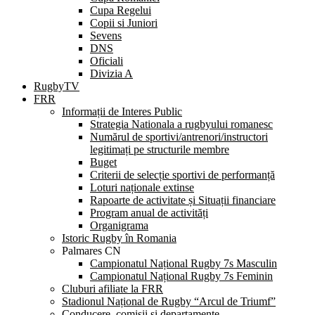
Cupa Regelui
Copii si Juniori
Sevens
DNS
Oficiali
Divizia A
RugbyTV
FRR
Informații de Interes Public
Strategia Nationala a rugbyului romanesc
Numărul de sportivi/antrenori/instructori
legitimați pe structurile membre
Buget
Criterii de selecție sportivi de performanță
Loturi naționale extinse
Rapoarte de activitate și Situații financiare
Program anual de activități
Organigrama
Istoric Rugby în Romania
Palmares CN
Campionatul Național Rugby 7s Masculin
Campionatul Național Rugby 7s Feminin
Cluburi afiliate la FRR
Stadionul Național de Rugby “Arcul de Triumf”
Conducere, comisii și departamente