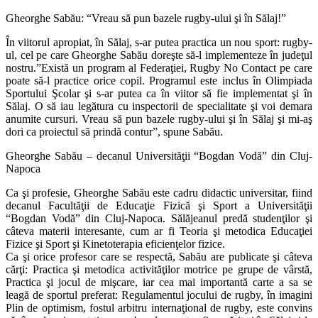
Gheorghe Sabău: “Vreau să pun bazele rugby-ului şi în Sălaj!”
În viitorul apropiat, în Sălaj, s-ar putea practica un nou sport: rugby-
ul, cel pe care Gheorghe Sabău doreşte să-l implementeze în judeţul
nostru.”Există un program al Federaţiei, Rugby No Contact pe care
poate să-l practice orice copil. Programul este inclus în Olimpiada
Sportului Şcolar şi s-ar putea ca în viitor să fie implementat şi în
Sălaj. O să iau legătura cu inspectorii de specialitate şi voi demara
anumite cursuri. Vreau să pun bazele rugby-ului şi în Sălaj şi mi-aş
dori ca proiectul să prindă contur”, spune Sabău.
Gheorghe Sabău – decanul Universităţii “Bogdan Vodă” din Cluj-
Napoca
Ca şi profesie, Gheorghe Sabău este cadru didactic universitar, fiind
decanul Facultăţii de Educaţie Fizică şi Sport a Universităţii
“Bogdan Vodă” din Cluj-Napoca. Sălăjeanul predă studenţilor şi
câteva materii interesante, cum ar fi Teoria şi metodica Educaţiei
Fizice şi Sport şi Kinetoterapia eficienţelor fizice.
Ca şi orice profesor care se respectă, Sabău are publicate şi câteva
cărţi: Practica şi metodica activităţilor motrice pe grupe de vârstă,
Practica şi jocul de mişcare, iar cea mai importantă carte a sa se
leagă de sportul preferat: Regulamentul jocului de rugby, în imagini
Plin de optimism, fostul arbitru internaţional de rugby, este convins