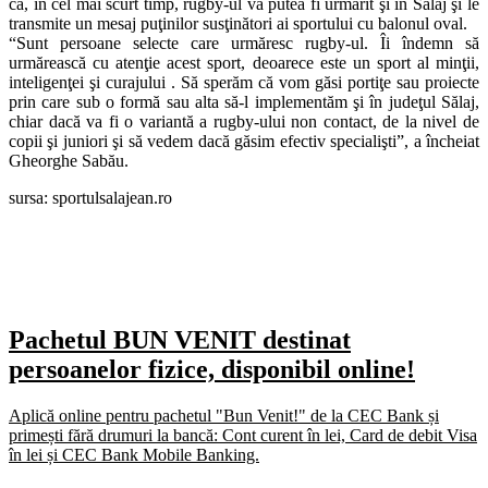
că, în cel mai scurt timp, rugby-ul va putea fi urmărit şi în Sălaj şi le
transmite un mesaj puţinilor susţinători ai sportului cu balonul oval.
“Sunt persoane selecte care urmăresc rugby-ul. Îi îndemn să
urmărească cu atenţie acest sport, deoarece este un sport al minţii,
inteligenţei şi curajului . Să sperăm că vom găsi portiţe sau proiecte
prin care sub o formă sau alta să-l implementăm şi în judeţul Sălaj,
chiar dacă va fi o variantă a rugby-ului non contact, de la nivel de
copii şi juniori şi să vedem dacă găsim efectiv specialişti”, a încheiat
Gheorghe Sabău.
sursa: sportulsalajean.ro
Pachetul BUN VENIT destinat
persoanelor fizice, disponibil online!
Aplică online pentru pachetul "Bun Venit!" de la CEC Bank și
primești fără drumuri la bancă: Cont curent în lei, Card de debit Visa
în lei și CEC Bank Mobile Banking.​