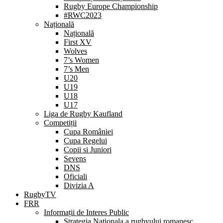
Rugby Europe Championship
#RWC2023
Națională
Națională
First XV
Wolves
7’s Women
7’s Men
U20
U19
U18
U17
Liga de Rugby Kaufland
Competiții
Cupa României
Cupa Regelui
Copii si Juniori
Sevens
DNS
Oficiali
Divizia A
RugbyTV
FRR
Informații de Interes Public
Strategia Nationala a rugbyului romanesc