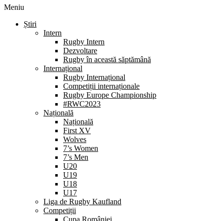
Meniu
Știri
Intern
Rugby Intern
Dezvoltare
Rugby în această săptămână
Internațional
Rugby Internațional
Competiții internaționale
Rugby Europe Championship
#RWC2023
Națională
Națională
First XV
Wolves
7’s Women
7’s Men
U20
U19
U18
U17
Liga de Rugby Kaufland
Competiții
Cupa României