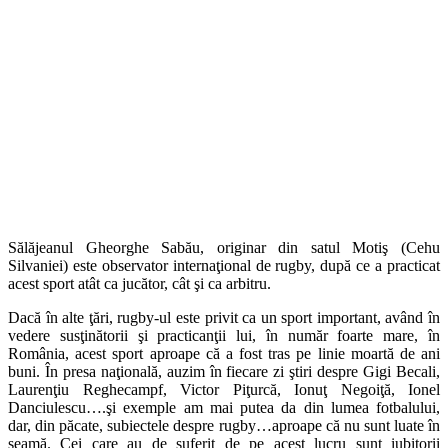
Sălăjeanul Gheorghe Sabău, originar din satul Motiş (Cehu
Silvaniei) este observator internaţional de rugby, după ce a practicat
acest sport atât ca jucător, cât şi ca arbitru.
Dacă în alte ţări, rugby-ul este privit ca un sport important, având în
vedere susţinătorii şi practicanţii lui, în număr foarte mare, în
România, acest sport aproape că a fost tras pe linie moartă de ani
buni. În presa naţională, auzim în fiecare zi ştiri despre Gigi Becali,
Laurenţiu Reghecampf, Victor Piţurcă, Ionuţ Negoiţă, Ionel
Danciulescu….şi exemple am mai putea da din lumea fotbalului,
dar, din păcate, subiectele despre rugby…aproape că nu sunt luate în
seamă. Cei care au de suferit de pe acest lucru sunt iubitorii