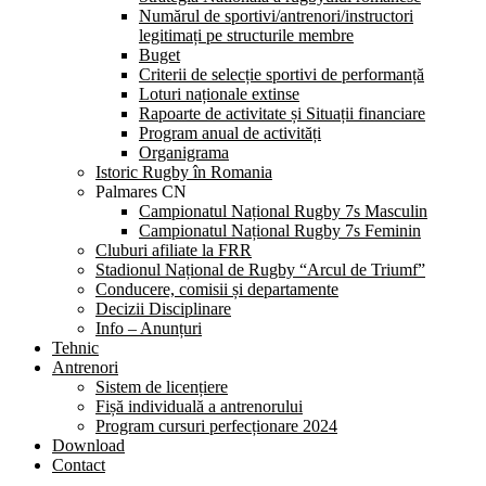
Numărul de sportivi/antrenori/instructori
legitimați pe structurile membre
Buget
Criterii de selecție sportivi de performanță
Loturi naționale extinse
Rapoarte de activitate și Situații financiare
Program anual de activități
Organigrama
Istoric Rugby în Romania
Palmares CN
Campionatul Național Rugby 7s Masculin
Campionatul Național Rugby 7s Feminin
Cluburi afiliate la FRR
Stadionul Național de Rugby “Arcul de Triumf”
Conducere, comisii și departamente
Decizii Disciplinare
Info – Anunțuri
Tehnic
Antrenori
Sistem de licențiere
Fișă individuală a antrenorului
Program cursuri perfecționare 2024
Download
Contact