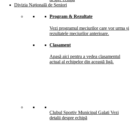
Divizia Națională de Seniori
Program & Rezultate
Vezi programul meciurilor care vor urma și
rezultatele meciurilor anterioare.
Clasament
Apasă aici pentru a vedea clasamentul
actual al echipelor din această ligă.
Clubul Sportiv Municipal Galati
Vezi
detalii despre echipă