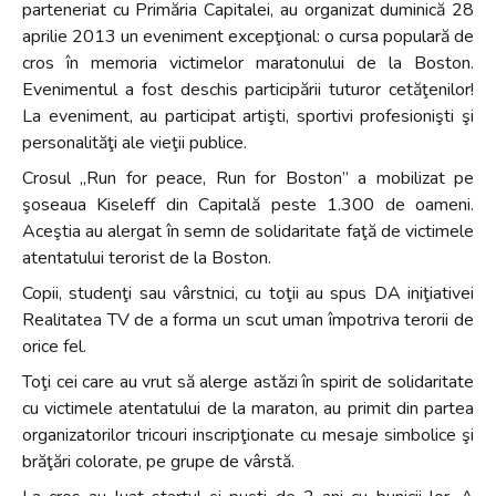
parteneriat cu Primăria Capitalei, au organizat duminică 28
aprilie 2013 un eveniment excepţional: o cursa populară de
cros în memoria victimelor maratonului de la Boston.
Evenimentul a fost deschis participării tuturor cetăţenilor!
La eveniment, au participat artişti, sportivi profesionişti şi
personalităţi ale vieţii publice.
Crosul „Run for peace, Run for Boston” a mobilizat pe
şoseaua Kiseleff din Capitală peste 1.300 de oameni.
Aceştia au alergat în semn de solidaritate faţă de victimele
atentatului terorist de la Boston.
Copii, studenţi sau vârstnici, cu toţii au spus DA iniţiativei
Realitatea TV de a forma un scut uman împotriva terorii de
orice fel.
Toţi cei care au vrut să alerge astăzi în spirit de solidaritate
cu victimele atentatului de la maraton, au primit din partea
organizatorilor tricouri inscripţionate cu mesaje simbolice şi
brăţări colorate, pe grupe de vârstă.