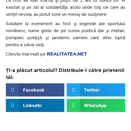
La cros au luat startul şi puşti de 2 ani cu bunicii lor. A
existat şi un zid al solidarităţii, acolo unde toţi cei care au
simţit nevoia, au putut scrie un mesaj de susţinere.
Solidare la eveniment au fost şi legende ale sportului
românesc, nume grele de pe scena politică dar şi militari,
pompieri, poliţişti şi jandarmi, oameni care zilnic luptă
pentru a salva vieţi.
Citeste mai mult pe
REALITATEA.NET
Ți-a plăcut articolul? Distribuie-l către prietenii
tăi:
Facebook
Twitter
LinkedIn
WhatsApp