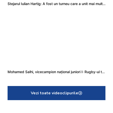
Stejarul Iulian Hartig: A fost un turneu care a unit mai mult echipa
Mohamed Salhi, vicecampion național juniori I: Rugby-ul te învață să accepți și înfrângerile
Vezi toate videoclipurile