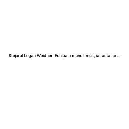
Stejarul Logan Weidner: Echipa a muncit mult, iar asta se va vedea în meciurile de la Nations Cup