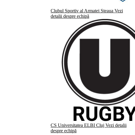
Clubul Sportiv al Armatei Steaua
Vezi
detalii despre echipă
CS Universitatea ELBI Cluj
Vezi detalii
despre echipă