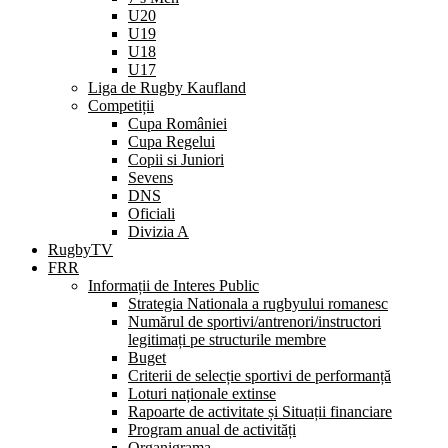
U20
U19
U18
U17
Liga de Rugby Kaufland
Competiții
Cupa României
Cupa Regelui
Copii si Juniori
Sevens
DNS
Oficiali
Divizia A
RugbyTV
FRR
Informații de Interes Public
Strategia Nationala a rugbyului romanesc
Numărul de sportivi/antrenori/instructori
legitimați pe structurile membre
Buget
Criterii de selecție sportivi de performanță
Loturi naționale extinse
Rapoarte de activitate și Situații financiare
Program anual de activități
Organigrama