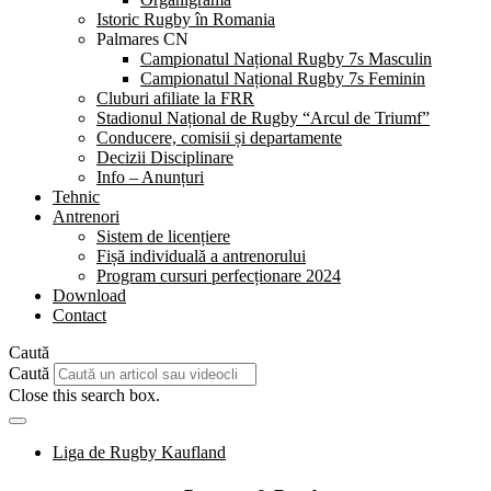
Istoric Rugby în Romania
Palmares CN
Campionatul Național Rugby 7s Masculin
Campionatul Național Rugby 7s Feminin
Cluburi afiliate la FRR
Stadionul Național de Rugby “Arcul de Triumf”
Conducere, comisii și departamente
Decizii Disciplinare
Info – Anunțuri
Tehnic
Antrenori
Sistem de licențiere
Fișă individuală a antrenorului
Program cursuri perfecționare 2024
Download
Contact
Caută
Caută
Close this search box.
Liga de Rugby Kaufland