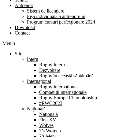
Antrenori
Sistem de licențiere
Fișă individuală a antrenorului
Program cursuri perfecționare 2024
Download
Contact
Meniu
Știri
Intern
Rugby Intern
Dezvoltare
Rugby în această săptămână
Internațional
Rugby Internațional
Competiții internaționale
Rugby Europe Championship
#RWC2023
Națională
Națională
First XV
Wolves
7’s Women
7’s Men