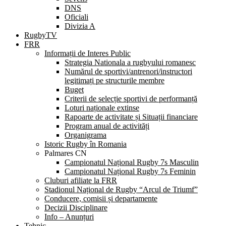
DNS
Oficiali
Divizia A
RugbyTV
FRR
Informații de Interes Public
Strategia Nationala a rugbyului romanesc
Numărul de sportivi/antrenori/instructori
legitimați pe structurile membre
Buget
Criterii de selecție sportivi de performanță
Loturi naționale extinse
Rapoarte de activitate și Situații financiare
Program anual de activități
Organigrama
Istoric Rugby în Romania
Palmares CN
Campionatul Național Rugby 7s Masculin
Campionatul Național Rugby 7s Feminin
Cluburi afiliate la FRR
Stadionul Național de Rugby “Arcul de Triumf”
Conducere, comisii și departamente
Decizii Disciplinare
Info – Anunțuri
Tehnic