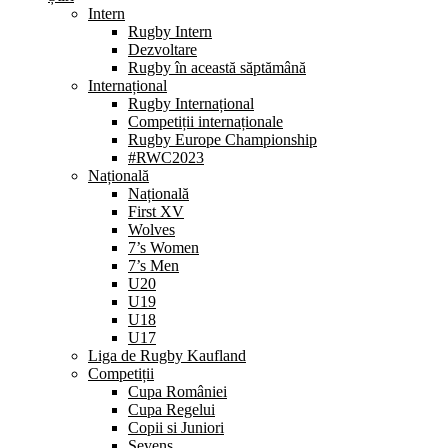
Intern
Rugby Intern
Dezvoltare
Rugby în această săptămână
Internațional
Rugby Internațional
Competiții internaționale
Rugby Europe Championship
#RWC2023
Națională
Națională
First XV
Wolves
7’s Women
7’s Men
U20
U19
U18
U17
Liga de Rugby Kaufland
Competiții
Cupa României
Cupa Regelui
Copii si Juniori
Sevens