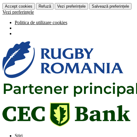
Accept cookies
Refuză
Vezi preferințele
Salvează preferințele
Vezi preferințele
Politica de utilizare cookies
Știri