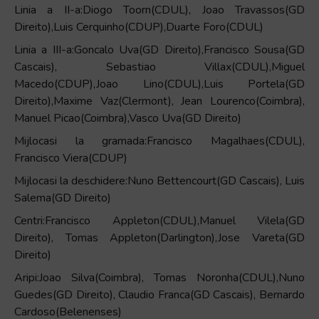
Linia a II-a:Diogo Toorn(CDUL), Joao Travassos(GD
Direito),Luis Cerquinho(CDUP),Duarte Foro(CDUL)
Linia a III-a:Goncalo Uva(GD Direito),Francisco Sousa(GD
Cascais), Sebastiao Villax(CDUL),Miguel
Macedo(CDUP),Joao Lino(CDUL),Luis Portela(GD
Direito),Maxime Vaz(Clermont), Jean Lourenco(Coimbra),
Manuel Picao(Coimbra),Vasco Uva(GD Direito)
Mijlocasi la gramada:Francisco Magalhaes(CDUL),
Francisco Viera(CDUP)
Mijlocasi la deschidere:Nuno Bettencourt(GD Cascais), Luis
Salema(GD Direito)
Centri:Francisco Appleton(CDUL),Manuel Vilela(GD
Direito), Tomas Appleton(Darlington),Jose Vareta(GD
Direito)
Aripi:Joao Silva(Coimbra), Tomas Noronha(CDUL),Nuno
Guedes(GD Direito), Claudio Franca(GD Cascais), Bernardo
Cardoso(Belenenses)