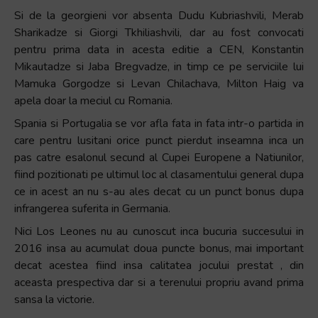
Si de la georgieni vor absenta Dudu Kubriashvili, Merab
Sharikadze si Giorgi Tkhiliashvili, dar au fost convocati
pentru prima data in acesta editie a CEN, Konstantin
Mikautadze si Jaba Bregvadze, in timp ce pe serviciile lui
Mamuka Gorgodze si Levan Chilachava, Milton Haig va
apela doar la meciul cu Romania.
Spania si Portugalia se vor afla fata in fata intr-o partida in
care pentru lusitani orice punct pierdut inseamna inca un
pas catre esalonul secund al Cupei Europene a Natiunilor,
fiind pozitionati pe ultimul loc al clasamentului general dupa
ce in acest an nu s-au ales decat cu un punct bonus dupa
infrangerea suferita in Germania.
Nici Los Leones nu au cunoscut inca bucuria succesului in
2016 insa au acumulat doua puncte bonus, mai important
decat acestea fiind insa calitatea jocului prestat , din
aceasta prespectiva dar si a terenului propriu avand prima
sansa la victorie.