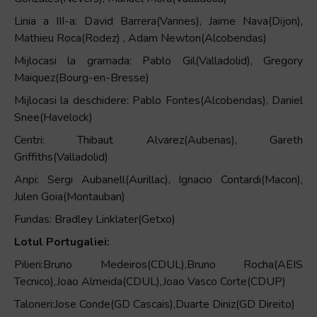
Linia a III-a: David Barrera(Vannes), Jaime Nava(Dijon),
Mathieu Roca(Rodez) , Adam Newton(Alcobendas)
Mijlocasi la gramada: Pablo Gil(Valladolid), Gregory
Maiquez(Bourg-en-Bresse)
Mijlocasi la deschidere: Pablo Fontes(Alcobendas), Daniel
Snee(Havelock)
Centri: Thibaut Alvarez(Aubenas), Gareth
Griffiths(Valladolid)
Aripi: Sergi Aubanell(Aurillac), Ignacio Contardi(Macon),
Julen Goia(Montauban)
Fundas: Bradley Linklater(Getxo)
Lotul Portugaliei:
Pilieri:Bruno Medeiros(CDUL),Bruno Rocha(AEIS
Tecnico),Joao Almeida(CDUL),Joao Vasco Corte(CDUP)
Taloneri:Jose Conde(GD Cascais),Duarte Diniz(GD Direito)