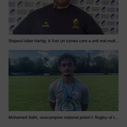
Stejarul Iulian Hartig: A fost un turneu care a unit mai mult echipa
Mohamed Salhi, vicecampion național juniori I: Rugby-ul te învață să accepți și înfrângerile