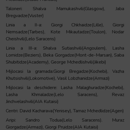
Taloneri: Shalva Mamukashvili(Glasgow), Jaba
Bregvadze(Vuster)
Linia a II-a: Giorgi Chkhaidze(Lille), Giorgi
Nemsadze(Tarbes), Kote Mikautadze(Toulon), Nodar
Cheishvili(Lelo Saracens)
Linia a III-a: Shalva Sutiashvili(Angoulem), Lasha
Lomidze(Beziers), Beka Gorgadze(Mont-de-Marsan), Saba
Shubitidze(Academy), George Mchedlishvili(Jikebi)
Mijlocasi la gramada:Giorgi Bregadze(Kochebi), Vazha
Khutsishvili(Lokomotive), Vasil Lobzhanidze(Armazi)
Mijlocasi la deschidere: Lasha Malaghuradze(Kochebi),
Lasha Khmaladze(Lelo Saracens), Revaz
Jinchvelashvili(AIA Kutaisi)
Centri: David Kacharava(Yenisey), Tamaz Mchedlidze(Agen)
Aripi: Sandro Todua(Lelo Saracens). Muraz
Giorgadze(Armazi), Giorgi Pruidze(AIA Kutaisi)