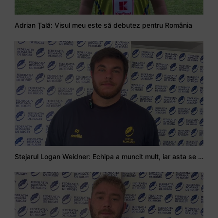
Adrian Țală: Visul meu este să debutez pentru România
Stejarul Logan Weidner: Echipa a muncit mult, iar asta se va vedea în meciurile de la Nations Cup