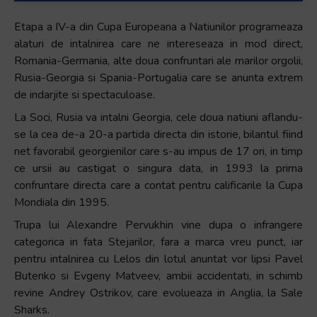
Etapa a IV-a din Cupa Europeana a Natiunilor programeaza
alaturi de intalnirea care ne intereseaza in mod direct,
Romania-Germania, alte doua confruntari ale marilor orgolii,
Rusia-Georgia si Spania-Portugalia care se anunta extrem
de indarjite si spectaculoase.
La Soci, Rusia va intalni Georgia, cele doua natiuni aflandu-
se la cea de-a 20-a partida directa din istorie, bilantul fiind
net favorabil georgienilor care s-au impus de 17 ori, in timp
ce ursii au castigat o singura data, in 1993 la prima
confruntare directa care a contat pentru calificarile la Cupa
Mondiala din 1995.
Trupa lui Alexandre Pervukhin vine dupa o infrangere
categorica in fata Stejarilor, fara a marca vreu punct, iar
pentru intalnirea cu Lelos din lotul anuntat vor lipsi Pavel
Butenko si Evgeny Matveev, ambii accidentati, in schimb
revine Andrey Ostrikov, care evolueaza in Anglia, la Sale
Sharks.