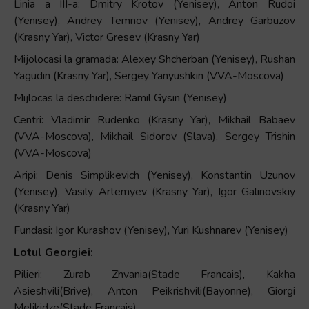
Linia a III-a: Dmitry Krotov (Yenisey), Anton Rudoi
(Yenisey), Andrey Temnov (Yenisey), Andrey Garbuzov
(Krasny Yar), Victor Gresev (Krasny Yar)
Mijolocasi la gramada: Alexey Shcherban (Yenisey), Rushan
Yagudin (Krasny Yar), Sergey Yanyushkin (VVA-Moscova)
Mijlocas la deschidere: Ramil Gysin (Yenisey)
Centri: Vladimir Rudenko (Krasny Yar), Mikhail Babaev
(VVA-Moscova), Mikhail Sidorov (Slava), Sergey Trishin
(VVA-Moscova)
Aripi: Denis Simplikevich (Yenisey), Konstantin Uzunov
(Yenisey), Vasily Artemyev (Krasny Yar), Igor Galinovskiy
(Krasny Yar)
Fundasi: Igor Kurashov (Yenisey), Yuri Kushnarev (Yenisey)
Lotul Georgiei:
Pilieri: Zurab Zhvania(Stade Francais), Kakha
Asieshvili(Brive), Anton Peikrishvili(Bayonne), Giorgi
Melikidze(Stade Francais)