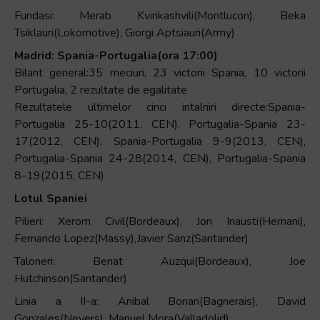
Fundasi: Merab Kvirikashvili(Montlucon), Beka
Tsiklauri(Lokomotive), Giorgi Aptsiauri(Army)
Madrid: Spania-Portugalia(ora 17:00)
Bilant general:35 meciuri, 23 victorii Spania, 10 victorii
Portugalia, 2 rezultate de egalitate
Rezultatele ultimelor cinci intalniri directe:Spania-
Portugalia 25-10(2011, CEN), Portugalia-Spania 23-
17(2012, CEN), Spania-Portugalia 9-9(2013, CEN),
Portugalia-Spania 24-28(2014, CEN), Portugalia-Spania
8-19(2015, CEN)
Lotul Spaniei
Pilieri: Xerom Civil(Bordeaux), Jon Inausti(Hernani),
Fernando Lopez(Massy),Javier Sanz(Santander)
Taloneri: Benat Auzqui(Bordeaux), Joe
Hutchinson(Santander)
Linia a II-a: Anibal Bonan(Bagnerais), David
Gonzales(Nevers), Manuel Mora(Valladolid)