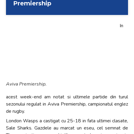
Premiership
+
/".
This
In
shortcut
activates
the
screen
reader
to
help
you
Aviva Premiership.
navigate
and
acest week-end am notat si ultimele partide din turul
interact
sezonului regulat in Aviva Premiership, campionatul englez
with
de rugby.
the
London Wasps a castigat cu 25-18 in fata ultimei clasate,
content.
Sale Sharks. Gazdele au marcat un eseu, cel semnat de