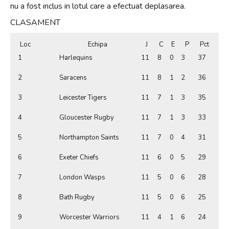
nu a fost inclus in lotul care a efectuat deplasarea.
CLASAMENT
Loc
Echipa
J
C
E
P
Pct
1
Harlequins
11
8
0
3
37
2
Saracens
11
8
1
2
36
3
Leicester Tigers
11
7
1
3
35
4
Gloucester Rugby
11
7
1
3
33
5
Northampton Saints
11
7
0
4
31
6
Exeter Chiefs
11
6
0
5
29
7
London Wasps
11
5
0
6
28
8
Bath Rugby
11
5
0
6
25
9
Worcester Warriors
11
4
1
6
24