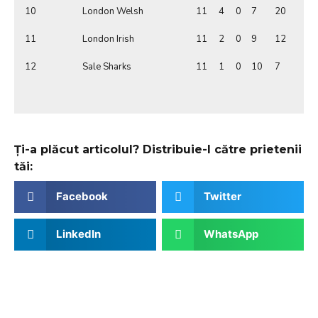
10
London Welsh
11
4
0
7
20
11
London Irish
11
2
0
9
12
12
Sale Sharks
11
1
0
10
7
Ți-a plăcut articolul? Distribuie-l către prietenii
tăi:
Facebook
Twitter
LinkedIn
WhatsApp