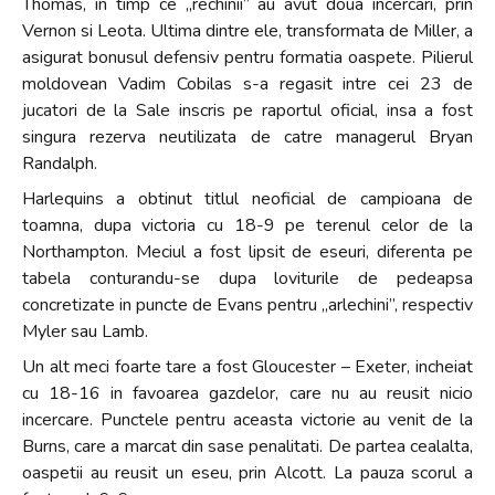
Thomas, in timp ce „rechinii” au avut doua incercari, prin
Vernon si Leota. Ultima dintre ele, transformata de Miller, a
asigurat bonusul defensiv pentru formatia oaspete. Pilierul
moldovean Vadim Cobilas s-a regasit intre cei 23 de
jucatori de la Sale inscris pe raportul oficial, insa a fost
singura rezerva neutilizata de catre managerul Bryan
Randalph.
Harlequins a obtinut titlul neoficial de campioana de
toamna, dupa victoria cu 18-9 pe terenul celor de la
Northampton. Meciul a fost lipsit de eseuri, diferenta pe
tabela conturandu-se dupa loviturile de pedeapsa
concretizate in puncte de Evans pentru „arlechini”, respectiv
Myler sau Lamb.
Un alt meci foarte tare a fost Gloucester – Exeter, incheiat
cu 18-16 in favoarea gazdelor, care nu au reusit nicio
incercare. Punctele pentru aceasta victorie au venit de la
Burns, care a marcat din sase penalitati. De partea cealalta,
oaspetii au reusit un eseu, prin Alcott. La pauza scorul a