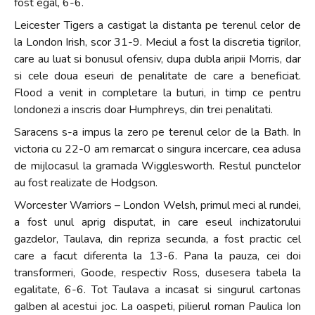
fost egal, 6-6.
Leicester Tigers a castigat la distanta pe terenul celor de
la London Irish, scor 31-9. Meciul a fost la discretia tigrilor,
care au luat si bonusul ofensiv, dupa dubla aripii Morris, dar
si cele doua eseuri de penalitate de care a beneficiat.
Flood a venit in completare la buturi, in timp ce pentru
londonezi a inscris doar Humphreys, din trei penalitati.
Saracens s-a impus la zero pe terenul celor de la Bath. In
victoria cu 22-0 am remarcat o singura incercare, cea adusa
de mijlocasul la gramada Wigglesworth. Restul punctelor
au fost realizate de Hodgson.
Worcester Warriors – London Welsh, primul meci al rundei,
a fost unul aprig disputat, in care eseul inchizatorului
gazdelor, Taulava, din repriza secunda, a fost practic cel
care a facut diferenta la 13-6. Pana la pauza, cei doi
transformeri, Goode, respectiv Ross, dusesera tabela la
egalitate, 6-6. Tot Taulava a incasat si singurul cartonas
galben al acestui joc. La oaspeti, pilierul roman Paulica Ion