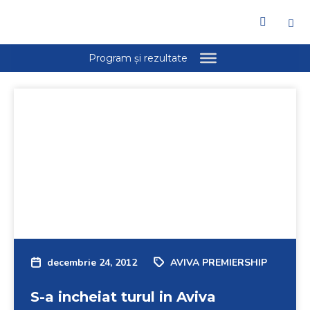
Welcome
to
All
in
One
Accessibility
screen
reader.
To
start
the
All
in
One
Accessibility
screen
decembrie 24, 2012
AVIVA PREMIERSHIP
reader,
press
S-a incheiat turul in Aviva
"Ctrl