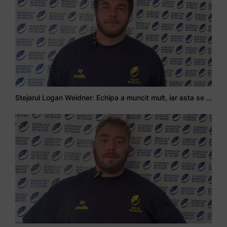
Stejarul Logan Weidner: Echipa a muncit mult, iar asta se va vedea în meciurile de la Nations Cup