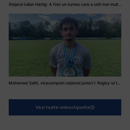
Stejarul Iulian Hartig: A fost un turneu care a unit mai mult echipa
Mohamed Salhi, vicecampion național juniori I: Rugby-ul te învață să accepți și înfrângerile
Vezi toate videoclipurile