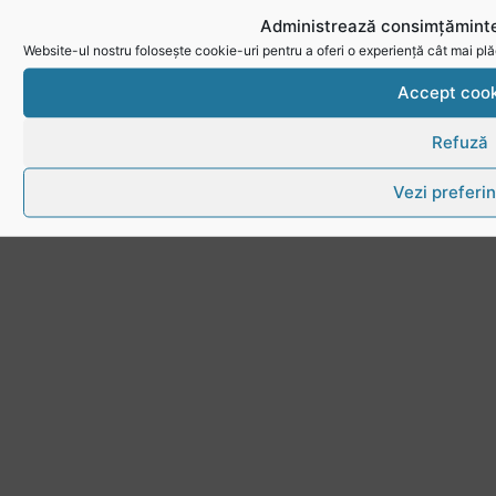
Download
Administrează consimțăminte
Politica de utilizare cookies
Website-ul nostru folosește cookie-uri pentru a oferi o experiență cât mai plă
Accept cook
Refuză
Vezi preferin