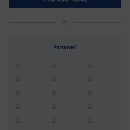
Vreau să joc rugby
Parteneri