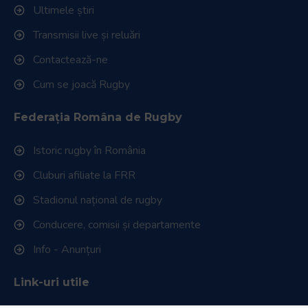
Ultimele știri
Transmisii live și reluări
Contactează-ne
Cum se joacă Rugby
Federația Româna de Rugby
Istoric rugby în România
Cluburi afiliate la FRR
Stadionul național de rugby
Conducere, comisii și departamente
Info - Anunțuri
Link-uri utile