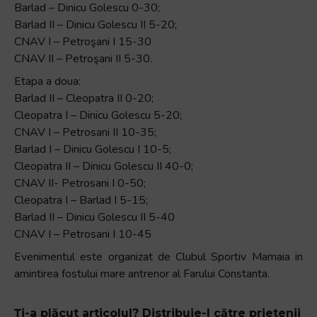
Barlad – Dinicu Golescu 0-30;
Barlad II – Dinicu Golescu II 5-20;
CNAV I – Petroşani I 15-30
CNAV II – Petroşani II 5-30.
Etapa a doua:
Barlad II – Cleopatra II 0-20;
Cleopatra I – Dinicu Golescu 5-20;
CNAV I – Petrosani II 10-35;
Barlad I – Dinicu Golescu I 10-5;
Cleopatra II – Dinicu Golescu II 40-0;
CNAV II- Petrosani I 0-50;
Cleopatra I – Barlad I 5-15;
Barlad II – Dinicu Golescu II 5-40
CNAV I – Petrosani I 10-45
Evenimentul este organizat de Clubul Sportiv Mamaia in
amintirea fostului mare antrenor al Farului Constanta.
Ți-a plăcut articolul? Distribuie-l către prietenii