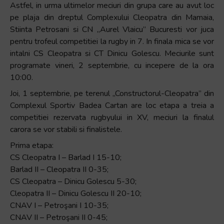
Astfel, in urma ultimelor meciuri din grupa care au avut loc
pe plaja din dreptul Complexului Cleopatra din Mamaia,
Stiinta Petrosani si CN „Aurel Vlaicu” Bucuresti vor juca
pentru trofeul competitiei la rugby in 7. In finala mica se vor
intalni CS Cleopatra si CT Dinicu Golescu. Meciurile sunt
programate vineri, 2 septembrie, cu incepere de la ora
10:00.
Joi, 1 septembrie, pe terenul „Constructorul-Cleopatra” din
Complexul Sportiv Badea Cartan are loc etapa a treia a
competitiei rezervata rugbyului in XV, meciuri la finalul
carora se vor stabili si finalistele.
Prima etapa:
CS Cleopatra I – Barlad I 15-10;
Barlad II – Cleopatra II 0-35;
CS Cleopatra – Dinicu Golescu 5-30;
Cleopatra II – Dinicu Golescu II 20-10;
CNAV I – Petroşani I 10-35;
CNAV II – Petroşani II 0-45;