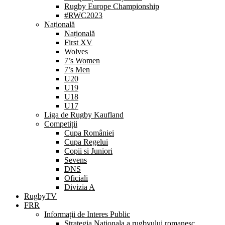
Rugby Europe Championship
#RWC2023
Națională
Națională
First XV
Wolves
7’s Women
7’s Men
U20
U19
U18
U17
Liga de Rugby Kaufland
Competiții
Cupa României
Cupa Regelui
Copii si Juniori
Sevens
DNS
Oficiali
Divizia A
RugbyTV
FRR
Informații de Interes Public
Strategia Nationala a rugbyului romanesc