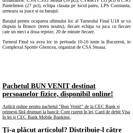
urmatoarele: CSA CSS3 Steaua (39 pct), CTMRTF (33 pct) si CSO
Pantelimon (27 pct), echipa clasata pe locul patru, LPS Constanta,
urmeaza sa joace si ea barajul.
Barajul pentru ocuparea ultimului loc al Turneului Final U18 se va
disputa la Brasov (teren neutru), fiecare echipa va juca cu fiecare
cate un meci a doua reprize, 20 de minute fiecare.
Turneul Final va avea loc in perioada 10-16 iunie la Bucuresti, in
Complexul Sportiv Ghencea, organizat de CSA Steaua.
Pachetul BUN VENIT destinat
persoanelor fizice, disponibil online!
Aplică online pentru pachetul "Bun Venit!" de la CEC Bank și
primești fără drumuri la bancă: Cont curent în lei, Card de debit Visa
în lei și CEC Bank Mobile Banking.​
Ți-a plăcut articolul? Distribuie-l către