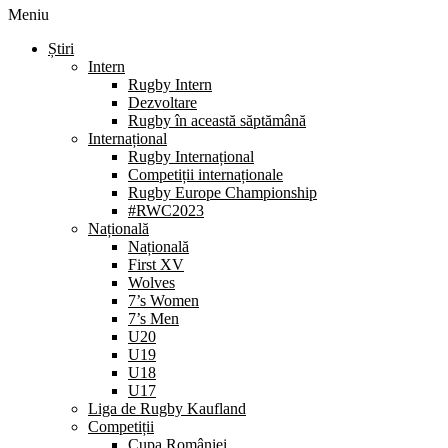
Meniu
Știri
Intern
Rugby Intern
Dezvoltare
Rugby în această săptămână
Internațional
Rugby Internațional
Competiții internaționale
Rugby Europe Championship
#RWC2023
Națională
Națională
First XV
Wolves
7’s Women
7’s Men
U20
U19
U18
U17
Liga de Rugby Kaufland
Competiții
Cupa României