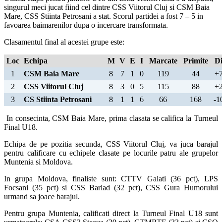
singurul meci jucat fiind cel dintre CSS Viitorul Cluj si CSM Baia
Mare, CSS Stiinta Petrosani a stat. Scorul partidei a fost 7 – 5 in
favoarea baimarenilor dupa o incercare transformata.
Clasamentul final al acestei grupe este:
Loc
Echipa
M
V
E
I
Marcate
Primite
Di
1
CSM Baia Mare
8
7
1
0
119
44
+
2
CSS Viitorul Cluj
8
3
0
5
115
88
+
3
CS Stiinta Petrosani
8
1
1
6
66
168
-1
In consecinta, CSM Baia Mare, prima clasata se califica la Turneul
Final U18.
Echipa de pe pozitia secunda, CSS Viitorul Cluj, va juca barajul
pentru calificare cu echipele clasate pe locurile patru ale grupelor
Muntenia si Moldova.
In grupa Moldova, finaliste sunt: CTTV Galati (36 pct), LPS
Focsani (35 pct) si CSS Barlad (32 pct), CSS Gura Humorului
urmand sa joace barajul.
Pentru grupa Muntenia, calificati direct la Turneul Final U18 sunt