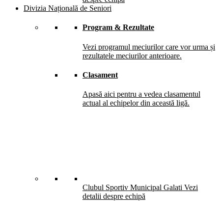
Divizia Națională de Seniori
Program & Rezultate
Vezi programul meciurilor care vor urma și
rezultatele meciurilor anterioare.
Clasament
Apasă aici pentru a vedea clasamentul
actual al echipelor din această ligă.
Clubul Sportiv Municipal Galati
Vezi
detalii despre echipă