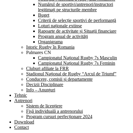
Numărul de sportivi/antrenori/instructori
legitimați pe structurile membre
Buget
Criterii de selecție sportivi de performanță
Loturi naționale extinse
Rapoarte de activitate și Situații financiare
Program anual de activități
Organigrama
Istoric Rugby în Romania
Palmares CN
Campionatul Național Rugby 7s Masculin
Campionatul Național Rugby 7s Feminin
Cluburi afiliate la FRR
Stadionul Național de Rugby “Arcul de Triumf”
Conducere, comisii și departamente
Decizii Disciplinare
Info – Anunțuri
Tehnic
Antrenori
Sistem de licențiere
Fișă individuală a antrenorului
Program cursuri perfecționare 2024
Download
Contact