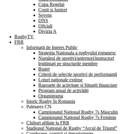
Cupa Regelui
Copii si Juniori
Sevens
DNS
Oficiali
Divizia A
RugbyTV
FRR
Informații de Interes Public
Strategia Nationala a rugbyului romanesc
Numărul de sportivi/antrenori/instructori
legitimați pe structurile membre
Buget
Criterii de selecție sportivi de performanță
Loturi naționale extinse
Rapoarte de activitate și Situații financiare
Program anual de activități
Organigrama
Istoric Rugby în Romania
Palmares CN
Campionatul Național Rugby 7s Masculin
Campionatul Național Rugby 7s Feminin
Cluburi afiliate la FRR
Stadionul Național de Rugby “Arcul de Triumf”
Conducere, comisii și departamente