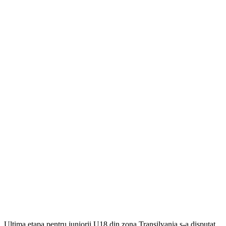
Ultima etapa pentru juniorii U18 din zona Transilvania s-a disputat,