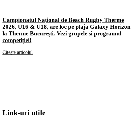
Campionatul Național de Beach Rugby Therme
2026, U16 & U18, are loc pe plaja Galaxy Horizon
la Therme București. Vezi grupele și programul
competiției!
Citește articolul
Link-uri utile