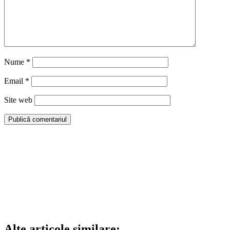
Nume
*
Email
*
Site web
Alte articole similare: