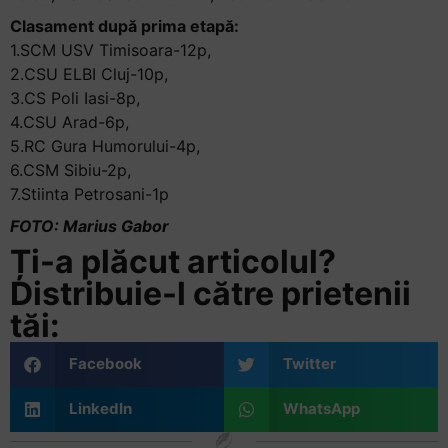
Clasament după prima etapă:
1.SCM USV Timisoara-12p,
2.CSU ELBI Cluj-10p,
3.CS Poli Iasi-8p,
4.CSU Arad-6p,
5.RC Gura Humorului-4p,
6.CSM Sibiu-2p,
7.Stiinta Petrosani-1p
FOTO: Marius Gabor
Ți-a plăcut articolul?
Distribuie-l către prietenii
tăi:
Facebook
Twitter
LinkedIn
WhatsApp