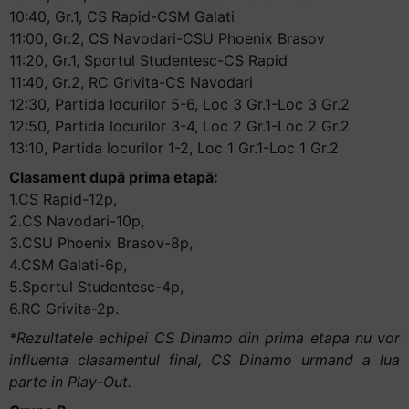
și
10:40, Gr.1, CS Rapid-CSM Galati
să
11:00, Gr.2, CS Navodari-CSU Phoenix Brasov
interacționați
11:20, Gr.1, Sportul Studentesc-CS Rapid
cu
11:40, Gr.2, RC Grivita-CS Navodari
conținutul.
12:30, Partida locurilor 5-6, Loc 3 Gr.1-Loc 3 Gr.2
12:50, Partida locurilor 3-4, Loc 2 Gr.1-Loc 2 Gr.2
13:10, Partida locurilor 1-2, Loc 1 Gr.1-Loc 1 Gr.2
Clasament după prima etapă:
1.CS Rapid-12p,
2.CS Navodari-10p,
3.CSU Phoenix Brasov-8p,
4.CSM Galati-6p,
5.Sportul Studentesc-4p,
6.RC Grivita-2p.
*Rezultatele echipei CS Dinamo din prima etapa nu vor
influenta clasamentul final, CS Dinamo urmand a lua
parte in Play-Out.