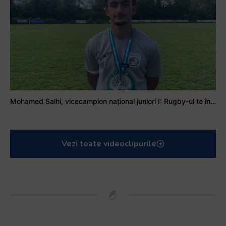
Mohamed Salhi, vicecampion național juniori I: Rugby-ul te învață să accepți și înfrângerile
Vezi toate videoclipurile