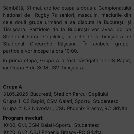
Accessibility,
Sâmbătă, 31 mai, are loc etapa a doua a Campionatului
apăsați
Național de Rugby 7s seniori, masculin, meciurile din
„Ctrl
cele două grupe urmând a se disputa la București și
+
Timișoara. Partidele de la București vor avea loc pe
/”
Stadionul Parcul Copilului, iar cele de la Timișoara pe
Această
Stadionul Gheorghe Rășcanu. În ambele grupe,
comandă
partidele vor începe la ora 10:00.
rapidă
În prima etapă, Grupa A a fost câștigată de CS Rapid,
activează
iar Grupa B de SCM USV Timișoara.
cititorul
de
ecran
Grupa A
pentru
31.05.2025-Bucuresti, Stadion Parcul Copilului
a
Grupa 1: CS Rapid, CSM Galati, Sportul Studentesc
vă
Grupa 2: CS Navodari, CSU Phoenix Brasov, RC Grivita
ajuta
Program meciuri:
să
10:00, Gr.1, CSM Galati-Sportul Studentesc
navigați
10:20, Gr.2, CSU Phoenix Brasov-RC Grivita