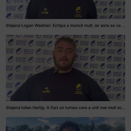
Stejarul Logan Weidner: Echipa a muncit mult, iar asta se va vedea în meciurile de la Nations Cup
Stejarul Iulian Hartig: A fost un turneu care a unit mai mult echipa