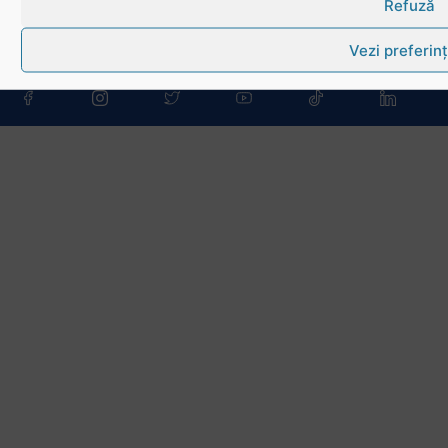
Refuză
Bd. Mărăști nr. 18-20, sector 1, București
Vezi preferin
Telefon:
031.1000.500
Fax: 031.1000.400
© Toate drepturile sunt rezervate.
Website realizat și întreținut de
SINGA
Navighează în website
Ultimele știri
Transmisii live și reluări
Contactează-ne
Cum se joacă Rugby
Federația Româna de Rugby