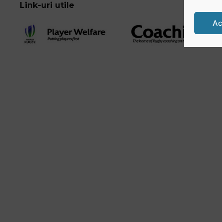
Link-uri utile
Ac