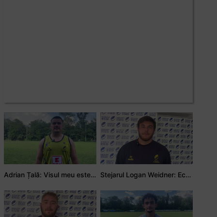
Adrian Țală: Visul meu este să debutez pentru România
Stejarul Logan Weidner: Echipa a muncit mult, iar asta se va vedea în meciurile de la Nations Cup