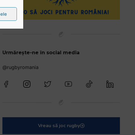
țele
Urmărește-ne în social media
@rugbyromania
Vreau să joc rugby