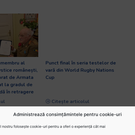
v membru al
Punct final în seria testelor de
ystice românești,
vară din World Rugby Nations
orat de Armata
Cup
at la gradul de
dă în retragere
lul
Citește articolul
Administrează consimțămintele pentru cookie-uri
 nostru folosește cookie-uri pentru a oferi o experiență cât mai