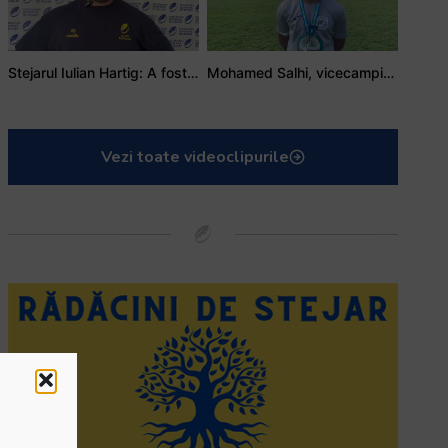
Stejarul Iulian Hartig: A fost un turneu care a unit mai mult echipa
Mohamed Salhi, vicecampion național juniori I: Rugby-ul te învață să accepți și înfrângerile
Vezi toate videoclipurile