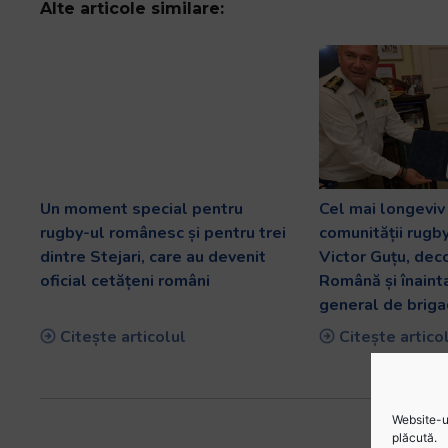
Alte articole similare:
Un moment special pentru
Cel mai longevi
rugby-ul românesc și pentru trei
comunității rugb
dintre Stejari, care au devenit
Victor Guțu, dec
oficial cetățeni români
Română și înaint
general de briga
Citește articolul
Citește artico
Website-ul
plăcută.