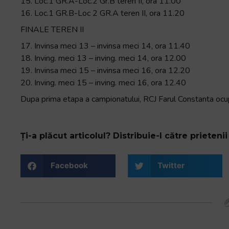
15. Loc.1 GR.A-Loc.2 Gr.B teren II, ora 11.00
16. Loc.1 GR.B-Loc 2 GR.A teren II, ora 11.20
FINALE TEREN II
17. Invinsa meci 13 – invinsa meci 14, ora 11.40
18. Inving. meci 13 – inving. meci 14, ora 12.00
19. Invinsa meci 15 – invinsa meci 16, ora 12.20
20. Inving. meci 15 – inving. meci 16, ora 12.40
Dupa prima etapa a campionatului, RCJ Farul Constanta ocu
Ți-a plăcut articolul? Distribuie-l către prietenii 
Facebook
Twitter