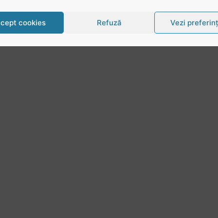
cept cookies
Refuză
Vezi preferin