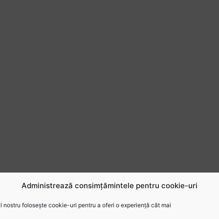
Administrează consimțămintele pentru cookie-uri
 nostru folosește cookie-uri pentru a oferi o experiență cât mai