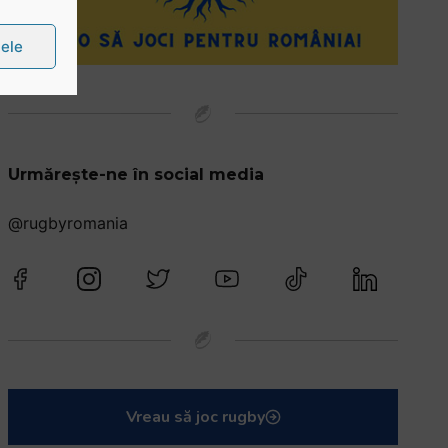
țele
Urmărește-ne în social media
@rugbyromania
Vreau să joc rugby