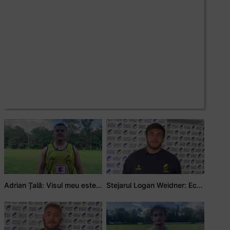
Adrian Țală: Visul meu este să debutez pentru România
Stejarul Logan Weidner: Echipa a muncit mult, iar asta se va vedea în meciurile de la Nations Cup