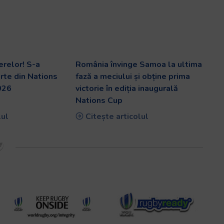
erelor! S-a
România învinge Samoa la ultima
arte din Nations
fază a meciului și obține prima
026
victorie în ediția inaugurală
Nations Cup
lul
Citește articolul