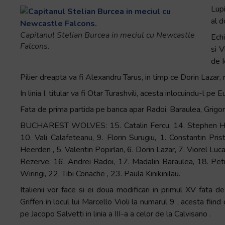
Lupi
al d
Capitanul Stelian Burcea in meciul cu Newcastle
Ech
Falcons.
si V
de I
Pilier dreapta va fi Alexandru Tarus, in timp ce Dorin Lazar, 
In linia I, titular va fi Otar Turashvili, acesta inlocuindu-l p
Fata de prima partida pe banca apar Radoi, Baraulea, Grigor
BUCHAREST WOLVES: 15. Catalin Fercu, 14. Stephen Hiheta
10. Vali Calafeteanu, 9. Florin Surugiu, 1. Constantin Pris
Heerden , 5. Valentin Popirlan, 6. Dorin Lazar, 7. Viorel Luca
Rezerve: 16. Andrei Radoi, 17. Madalin Baraulea, 18. Pet
Wiringi, 22. Tibi Conache , 23. Paula Kinikinilau.
Italienii vor face si ei doua modificari in primul XV fata de
Griffen in locul lui Marcello Violi la numarul 9 , acesta fiind
pe Jacopo Salvetti in linia a III-a a celor de la Calvisano .