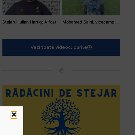
Stejarul Iulian Hartig: A fost un turneu care a unit mai mult echipa
Mohamed Salhi, vicecampion național juniori I: Rugby-ul te învață să accepți și înfrângerile
Vezi toate videoclipurile