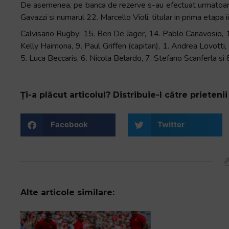
De asemenea, pe banca de rezerve s-au efectuat urmatoarele
Gavazzi si numarul 22. Marcello Violi, titular in prima etapa ii
Calvisano Rugby: 15. Ben De Jager, 14. Pablo Canavosio, 13
Kelly Haimona, 9. Paul Griffen (capitan), 1. Andrea Lovotti,
5. Luca Beccaris, 6. Nicola Belardo, 7. Stefano Scanferla si
Ți-a plăcut articolul? Distribuie-l către prietenii 
Facebook
Twitter
Alte articole similare: