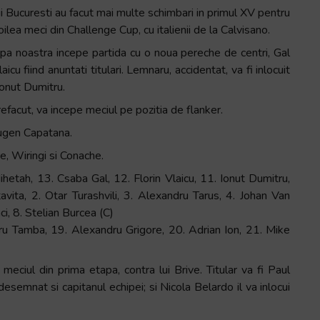
i Bucuresti au facut mai multe schimbari in primul XV pentru
oilea meci din Challenge Cup, cu italienii de la Calvisano.
ipa noastra incepe partida cu o noua pereche de centri, Gal
laicu fiind anuntati titulari. Lemnaru, accidentat, va fi inlocuit
onut Dumitru.
refacut, va incepe meciul pe pozitia de flanker.
e Eugen Capatana.
e, Wiringi si Conache.
h, 13. Csaba Gal, 12. Florin Vlaicu, 11. Ionut Dumitru,
tavita, 2. Otar Turashvili, 3. Alexandru Tarus, 4. Johan Van
ci, 8. Stelian Burcea (C)
ru Tamba, 19. Alexandru Grigore, 20. Adrian Ion, 21. Mike
 meciul din prima etapa, contra lui Brive. Titular va fi Paul
 desemnat si capitanul echipei; si Nicola Belardo il va inlocui