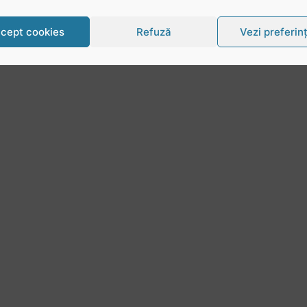
cept cookies
Refuză
Vezi preferin