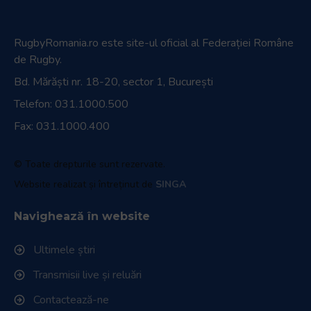
RugbyRomania.ro
este site-ul oficial al Federației Române
de Rugby.
Bd. Mărăști nr. 18-20, sector 1, București
Telefon:
031.1000.500
Fax: 031.1000.400
© Toate drepturile sunt rezervate.
Website realizat și întreținut de
SINGA
Navighează în website
Ultimele știri
Transmisii live și reluări
Contactează-ne