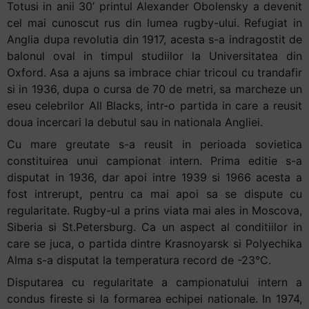
Totusi in anii 30’ printul Alexander Obolensky a devenit
cel mai cunoscut rus din lumea rugby-ului. Refugiat in
Anglia dupa revolutia din 1917, acesta s-a indragostit de
balonul oval in timpul studiilor la Universitatea din
Oxford. Asa a ajuns sa imbrace chiar tricoul cu trandafir
si in 1936, dupa o cursa de 70 de metri, sa marcheze un
eseu celebrilor All Blacks, intr-o partida in care a reusit
doua incercari la debutul sau in nationala Angliei.
Cu mare greutate s-a reusit in perioada sovietica
constituirea unui campionat intern. Prima editie s-a
disputat in 1936, dar apoi intre 1939 si 1966 acesta a
fost intrerupt, pentru ca mai apoi sa se dispute cu
regularitate. Rugby-ul a prins viata mai ales in Moscova,
Siberia si St.Petersburg. Ca un aspect al conditiilor in
care se juca, o partida dintre Krasnoyarsk si Polyechika
Alma s-a disputat la temperatura record de -23°C.
Disputarea cu regularitate a campionatului intern a
condus fireste si la formarea echipei nationale. In 1974,