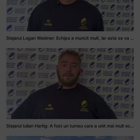
Stejarul Logan Weidner: Echipa a muncit mult, iar asta se va vedea în meciurile de la Nations Cup
Stejarul Iulian Hartig: A fost un turneu care a unit mai mult echipa