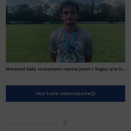
Mohamed Salhi, vicecampion național juniori I: Rugby-ul te învață să accepți și înfrângerile
Vezi toate videoclipurile