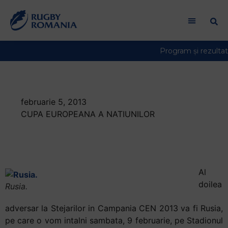
Welcome
to
All
in
One
Accessibility
screen
reader.
februarie 5, 2013
To
CUPA EUROPEANA A NATIUNILOR
start
Secretele
the
All
adversarilor – Rusia
in
One
Al
Accessibility
doilea
Rusia.
screen
reader,
adversar la Stejarilor in Campania CEN 2013 va fi Rusia,
press
pe care o vom intalni sambata, 9 februarie, pe Stadionul
"Ctrl