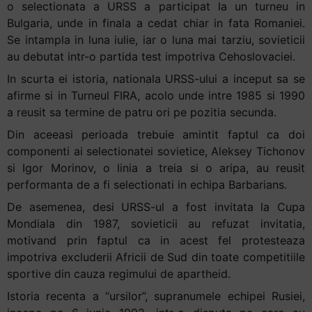
o selectionata a URSS a participat la un turneu in
Bulgaria, unde in finala a cedat chiar in fata Romaniei.
Se intampla in luna iulie, iar o luna mai tarziu, sovieticii
au debutat intr-o partida test impotriva Cehoslovaciei.
In scurta ei istoria, nationala URSS-ului a inceput sa se
afirme si in Turneul FIRA, acolo unde intre 1985 si 1990
a reusit sa termine de patru ori pe pozitia secunda.
Din aceeasi perioada trebuie amintit faptul ca doi
componenti ai selectionatei sovietice, Aleksey Tichonov
si Igor Morinov, o linia a treia si o aripa, au reusit
performanta de a fi selectionati in echipa Barbarians.
De asemenea, desi URSS-ul a fost invitata la Cupa
Mondiala din 1987, sovieticii au refuzat invitatia,
motivand prin faptul ca in acest fel protesteaza
impotriva excluderii Africii de Sud din toate competitiile
sportive din cauza regimului de apartheid.
Istoria recenta a “ursilor”, supranumele echipei Rusiei,