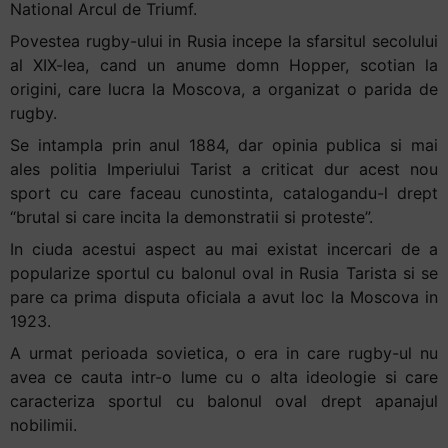
National Arcul de Triumf.
+
Povestea rugby-ului in Rusia incepe la sfarsitul secolului
/".
al XIX-lea, cand un anume domn Hopper, scotian la
This
origini, care lucra la Moscova, a organizat o parida de
shortcut
rugby.
activates
the
Se intampla prin anul 1884, dar opinia publica si mai
screen
ales politia Imperiului Tarist a criticat dur acest nou
reader
sport cu care faceau cunostinta, catalogandu-l drept
to
“brutal si care incita la demonstratii si proteste”.
help
In ciuda acestui aspect au mai existat incercari de a
you
popularize sportul cu balonul oval in Rusia Tarista si se
navigate
pare ca prima disputa oficiala a avut loc la Moscova in
and
1923.
interact
A urmat perioada sovietica, o era in care rugby-ul nu
with
avea ce cauta intr-o lume cu o alta ideologie si care
the
caracteriza sportul cu balonul oval drept apanajul
content.
nobilimii.