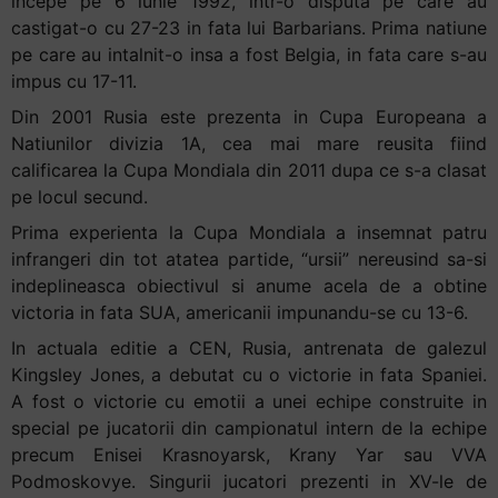
incepe pe 6 iunie 1992, intr-o disputa pe care au
castigat-o cu 27-23 in fata lui Barbarians. Prima natiune
pe care au intalnit-o insa a fost Belgia, in fata care s-au
impus cu 17-11.
Din 2001 Rusia este prezenta in Cupa Europeana a
Natiunilor divizia 1A, cea mai mare reusita fiind
calificarea la Cupa Mondiala din 2011 dupa ce s-a clasat
pe locul secund.
Prima experienta la Cupa Mondiala a insemnat patru
infrangeri din tot atatea partide, “ursii” nereusind sa-si
indeplineasca obiectivul si anume acela de a obtine
victoria in fata SUA, americanii impunandu-se cu 13-6.
In actuala editie a CEN, Rusia, antrenata de galezul
Kingsley Jones, a debutat cu o victorie in fata Spaniei.
A fost o victorie cu emotii a unei echipe construite in
special pe jucatorii din campionatul intern de la echipe
precum Enisei Krasnoyarsk, Krany Yar sau VVA
Podmoskovye. Singurii jucatori prezenti in XV-le de