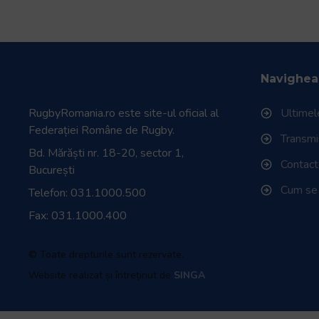
Navighea
RugbyRomania.ro
este site-ul oficial al
Ultimele
Federației Române de Rugby.
Transmisi
Bd. Mărăști nr. 18-20, sector 1,
Contac
București
Cum se
Telefon:
031.1000.500
Fax: 031.1000.400
© Toate drepturile sunt rezervate.
Website realizat și întreținut de
SINGA