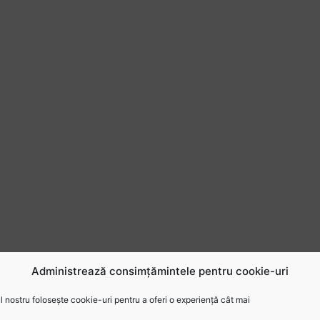
Administrează consimțămintele pentru cookie-uri
 nostru folosește cookie-uri pentru a oferi o experiență cât mai