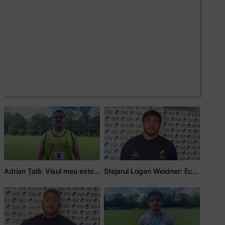
Adrian Țală: Visul meu este să debutez pentru România
Stejarul Logan Weidner: Echipa a muncit mult, iar asta se va vedea în meciurile de la Nations Cup