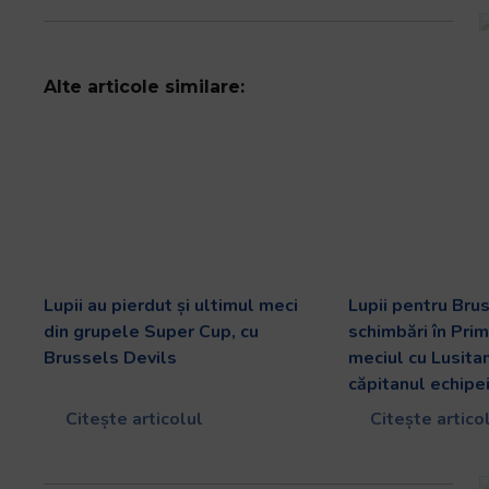
și
să
interacționați
cu
Alte articole similare:
conținutul.
Lupii au pierdut și ultimul meci
Lupii pentru Bru
din grupele Super Cup, cu
schimbări în Pri
Brussels Devils
meciul cu Lusitan
căpitanul echipe
Citește articolul
Citește artico