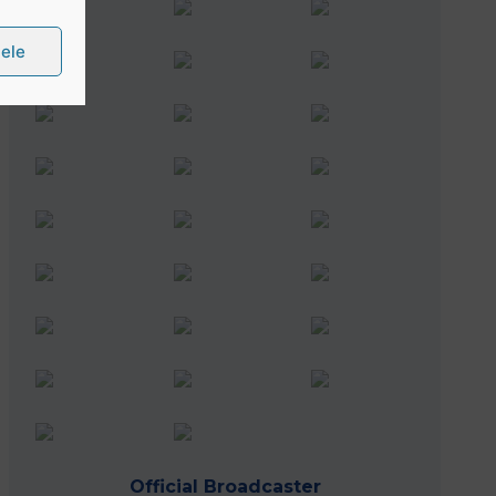
țele
Official Broadcaster