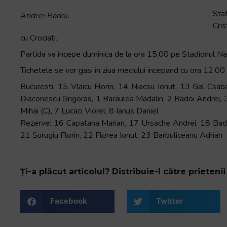
Accessibility,
Sta
Andrei Radoi.
apăsați
Cri
„Ctrl
cu Crociati.
+
Partida va incepe duminica de la ora 15.00 pe Stadionul Nat
/”
Tichetele se vor gasi in ziua meciului incepand cu ora 12.00 l
Această
comandă
Bucuresti: 15 Vlaicu Florin, 14 Niacsu Ionut, 13 Gal Csab
rapidă
Diaconescu Grigoras, 1 Baraulea Madalin, 2 Radoi Andrei, 
activează
Mihai (C), 7 Lucaci Viorel, 8 Ianus Daniel
cititorul
Rezerve: 16 Capatana Marian, 17 Ursache Andrei, 18 Bada
de
21 Surugiu Florin, 22 Florea Ionut, 23 Barbuliceanu Adrian
ecran
pentru
a
Ți-a plăcut articolul? Distribuie-l către prietenii 
vă
ajuta
Facebook
Twitter
să
navigați