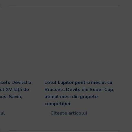
ssels Devils! 5
Lotul Lupilor pentru meciul cu
mul XV față de
Brussels Devils din Super Cup,
os. Savin,
utimul meci din grupele
i
competiției
lul
Citește articolul