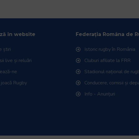
ză în website
Federația Româna de 
 știri
Istoric rugby în România
i live și reluări
Cluburi afiliate la FRR
tează-ne
Stadionul național de rug
 joacă Rugby
Conducere, comisii și de
Info - Anunțuri