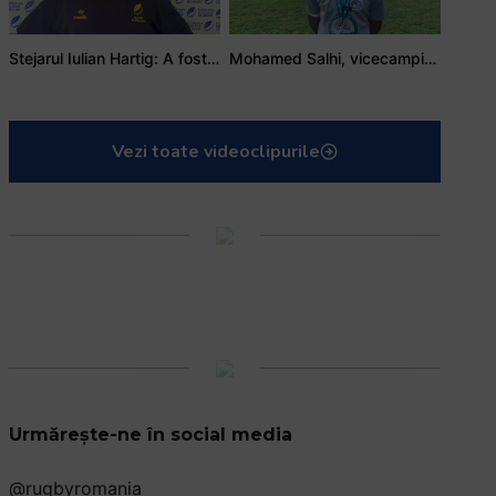
Stejarul Iulian Hartig: A fost un turneu care a unit mai mult echipa
Mohamed Salhi, vicecampion național juniori I: Rugby-ul te învață să accepți și înfrângerile
Vezi toate videoclipurile
Urmărește-ne în social media
@rugbyromania