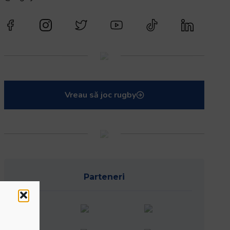
Vreau să joc rugby
Parteneri