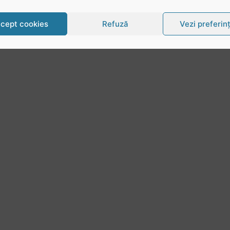
cept cookies
Refuză
Vezi preferin