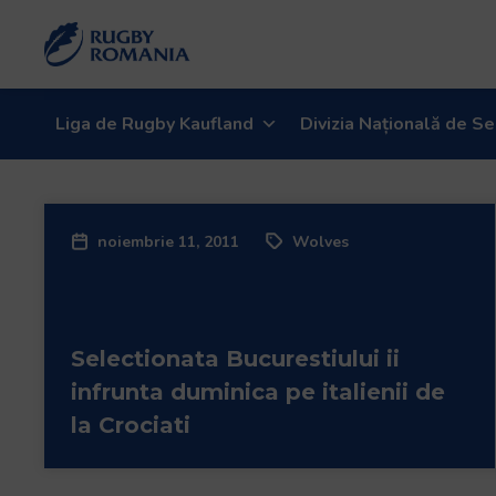
Bun
venit
la
cititorul
de
Liga de Rugby Kaufland
Divizia Națională de Se
ecran
All
in
One
noiembrie 11, 2011
Wolves
Accessibility
Pentru
a
porni
Selectionata Bucurestiului ii
cititorul
de
infrunta duminica pe italienii de
ecran
la Crociati
All
in
One