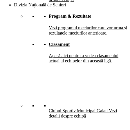
Divizia Națională de Seniori
Program & Rezultate
Vezi programul meciurilor care vor urma și
rezultatele meciurilor anterioare.
Clasament
Apasă aici pentru a vedea clasamentul
actual al echipelor din această ligă.
Clubul Sportiv Municipal Galati
Vezi
detalii despre echipă