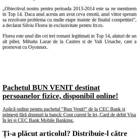
„Obiectivul nostru pentru perioada 2013-2014 este sa ne mentinem
in Top 14. Daca anul acesta am avut ceva emotii, anul viitor speram
sa rezolvam problema cu multe etape inainte de finalul competitiei”,
a declarat Silviu Florea in exclusivitate pentru frr.ro.
Florea este unul din cei trei romani legitimati in Top 14, alaturi de un
alt pilier, Mihaita Lazar de la Castres si de Vali Ursache, care a
promovat cu Oyonnax.
Pachetul BUN VENIT destinat
persoanelor fizice, disponibil online!
Aplică online pentru pachetul "Bun Venit!" de la CEC Bank și
primești fără drumuri la bancă: Cont curent în lei, Card de debit Visa
în lei și CEC Bank Mobile Banking.​
Ți-a plăcut articolul? Distribuie-l către