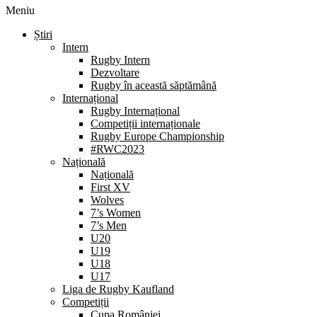
Meniu
Știri
Intern
Rugby Intern
Dezvoltare
Rugby în această săptămână
Internațional
Rugby Internațional
Competiții internaționale
Rugby Europe Championship
#RWC2023
Națională
Națională
First XV
Wolves
7’s Women
7’s Men
U20
U19
U18
U17
Liga de Rugby Kaufland
Competiții
Cupa României