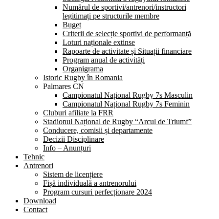
Numărul de sportivi/antrenori/instructori
legitimați pe structurile membre
Buget
Criterii de selecție sportivi de performanță
Loturi naționale extinse
Rapoarte de activitate și Situații financiare
Program anual de activități
Organigrama
Istoric Rugby în Romania
Palmares CN
Campionatul Național Rugby 7s Masculin
Campionatul Național Rugby 7s Feminin
Cluburi afiliate la FRR
Stadionul Național de Rugby “Arcul de Triumf”
Conducere, comisii și departamente
Decizii Disciplinare
Info – Anunțuri
Tehnic
Antrenori
Sistem de licențiere
Fișă individuală a antrenorului
Program cursuri perfecționare 2024
Download
Contact