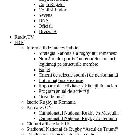
Cupa Regelui
Copii si Juniori
Sevens
DNS
Oficiali
Divizia A
RugbyTV
FRR
Informații de Interes Public
Strategia Nationala a rugbyului romanesc
Numărul de sportivi/antrenori/instructori
legitimați pe structurile membre
Buget
Criterii de selecție sportivi de performanță
Loturi naționale extinse
Rapoarte de activitate și Situații financiare
Program anual de activități
Organigrama
Istoric Rugby în Romania
Palmares CN
Campionatul Național Rugby 7s Masculin
Campionatul Național Rugby 7s Feminin
Cluburi afiliate la FRR
Stadionul Național de Rugby “Arcul de Triumf”
Conducere, comisii și departamente