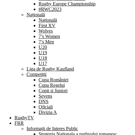
Rugby Europe Championship
#RWC2023
Națională
Națională
First XV
Wolves
7’s Women
7’s Men
U20
U19
U18
U17
Liga de Rugby Kaufland
Competiții
Cupa României
Cupa Regelui
Copii si Juniori
Sevens
DNS
Oficiali
Divizia A
RugbyTV
FRR
Informații de Interes Public
Strategia Nationala a rugbyului romanesc