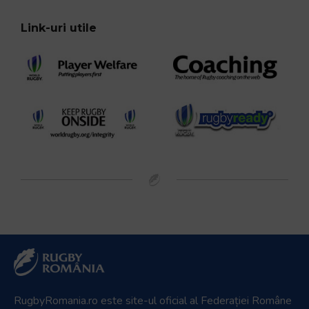
Link-uri utile
RugbyRomania.ro
este site-ul oficial al Federației Române