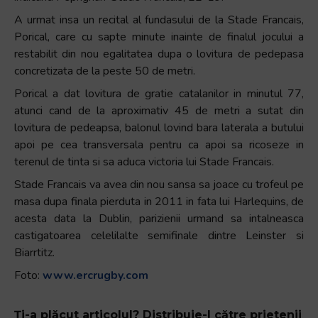
A urmat insa un recital al fundasului de la Stade Francais,
Porical, care cu sapte minute inainte de finalul jocului a
restabilit din nou egalitatea dupa o lovitura de pedepasa
concretizata de la peste 50 de metri.
Porical a dat lovitura de gratie catalanilor in minutul 77,
atunci cand de la aproximativ 45 de metri a sutat din
lovitura de pedeapsa, balonul lovind bara laterala a butului
apoi pe cea transversala pentru ca apoi sa ricoseze in
terenul de tinta si sa aduca victoria lui Stade Francais.
Stade Francais va avea din nou sansa sa joace cu trofeul pe
masa dupa finala pierduta in 2011 in fata lui Harlequins, de
acesta data la Dublin, parizienii urmand sa intalneasca
castigatoarea celelilalte semifinale dintre Leinster si
Biarrtitz.
Foto:
www.ercrugby.com
Ți-a plăcut articolul? Distribuie-l către prietenii