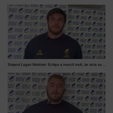
Stejarul Logan Weidner: Echipa a muncit mult, iar asta se va vedea în meciurile de la Nations Cup