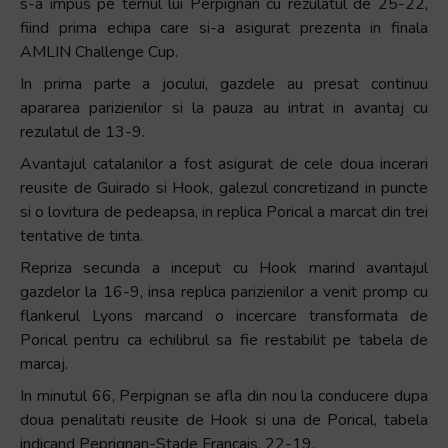
s-a impus pe ternul lui Perpignan cu rezulatul de 25-22,
fiind prima echipa care si-a asigurat prezenta in finala
AMLIN Challenge Cup.
In prima parte a jocului, gazdele au presat continuu
apararea parizienilor si la pauza au intrat in avantaj cu
rezulatul de 13-9.
Avantajul catalanilor a fost asigurat de cele doua incerari
reusite de Guirado si Hook, galezul concretizand in puncte
si o lovitura de pedeapsa, in replica Porical a marcat din trei
tentative de tinta.
Repriza secunda a inceput cu Hook marind avantajul
gazdelor la 16-9, insa replica parizienilor a venit promp cu
flankerul Lyons marcand o incercare transformata de
Porical pentru ca echilibrul sa fie restabilit pe tabela de
marcaj.
In minutul 66, Perpignan se afla din nou la conducere dupa
doua penalitati reusite de Hook si una de Porical, tabela
indicand Peprignan-Stade Francais, 22-19.