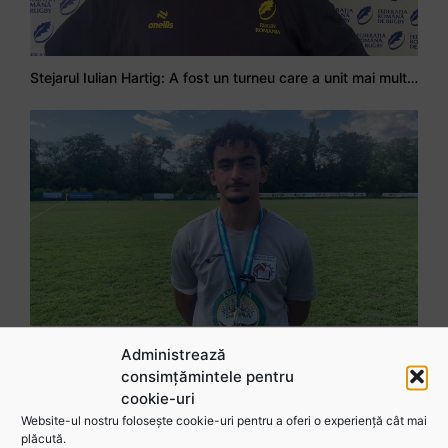
Stejarul Iulian Hartig: A fost un turneu care a unit mai mult echipa
Mohamed Salhi, vicecampion național juniori I: Rugby-ul te învață să accepți și înfrângerile
Administrează
consimțămintele pentru
cookie-uri
Website-ul nostru folosește cookie-uri pentru a oferi o experiență cât mai
Vezi toate videoclipurile
plăcută.