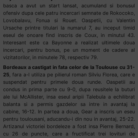
basca a avut un start lansat, acumuland si bonusul
ofensiv dupa cele patru incercari semnate de Rokocoko,
Lovobalavu, Fonua si Rouet. Oaspetii, cu Valentin
Ursache printre titulari la numarul 7, au inceput timid
eseul de onoare find inscris de Coux, in minutul 43.
Interesant este ca Bayonne a realizat ultimele doua
incercari, pentru bonus, pe un moment de cadere al
vizitatorilor, in minutele 78, respectiv 79.
Bordeaux a castigat in fata celor de la Toulouse cu 31-
25
, fara a-l utiliza pe pilierul roman Silviu Florea, care e
suspendat pentru primele doua runde. Oaspetii au
condus in prima parte cu 9-0, dupa reusitele la buturi
ale lui McAllister, insa eseul aripii Talebula a echilibrat
balanta si a permis gazdelor sa intre in avantaj la
cabine, 16-12. In partea a doua, Gear a inscris un eseu
pentru toulousani, aducandu-i din nou in avantaj, 25-22.
Artizanul victoriei bordeleze a fost insa Pierre Bernard,
cu 26 de puncte, care a fructificat trei lovituri de