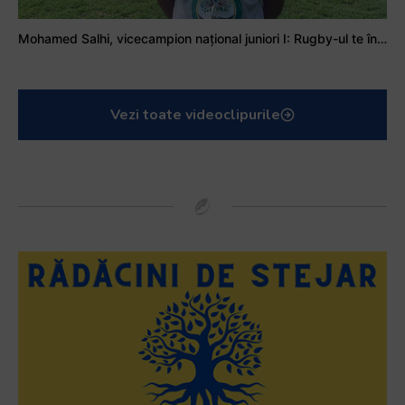
Mohamed Salhi, vicecampion național juniori I: Rugby-ul te învață să accepți și înfrângerile
Vezi toate videoclipurile