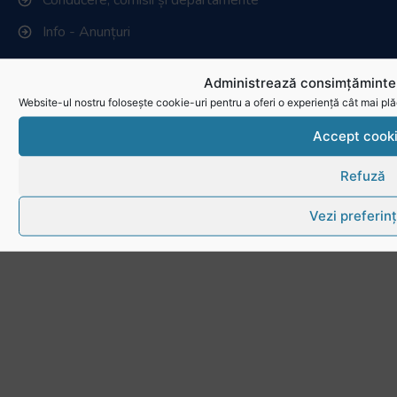
Conducere, comisii și departamente
Info - Anunțuri
Link-uri utile
Administrează consimțămintel
Website-ul nostru folosește cookie-uri pentru a oferi o experiență cât mai plă
Download
Accept cook
Politica de utilizare cookies
Refuză
Vezi preferin