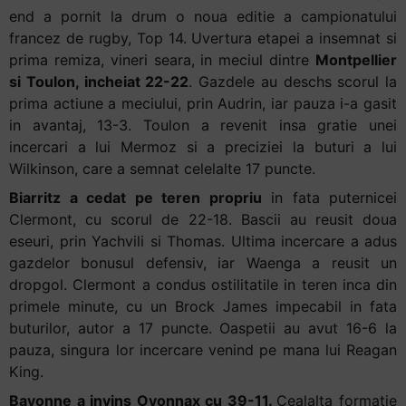
end a pornit la drum o noua editie a campionatului
francez de rugby, Top 14. Uvertura etapei a insemnat si
prima remiza, vineri seara, in meciul dintre
Montpellier
si Toulon, incheiat 22-22
. Gazdele au deschs scorul la
prima actiune a meciului, prin Audrin, iar pauza i-a gasit
in avantaj, 13-3. Toulon a revenit insa gratie unei
incercari a lui Mermoz si a preciziei la buturi a lui
Wilkinson, care a semnat celelalte 17 puncte.
Biarritz a cedat pe teren propriu
in fata puternicei
Clermont, cu scorul de 22-18. Bascii au reusit doua
eseuri, prin Yachvili si Thomas. Ultima incercare a adus
gazdelor bonusul defensiv, iar Waenga a reusit un
dropgol. Clermont a condus ostilitatile in teren inca din
primele minute, cu un Brock James impecabil in fata
buturilor, autor a 17 puncte. Oaspetii au avut 16-6 la
pauza, singura lor incercare venind pe mana lui Reagan
King.
Bayonne a invins Oyonnax cu 39-11.
Cealalta formatie