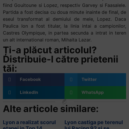
fiind Gouitoune si Lopez, respectiv Garvey si Faasalele.
Partida a fost decisa cu doua minute inainte de final, de
eseul transformat al demiului de mele, Lopez. Daca
Paulica Ion a fost titular, la linia intai a campionilor,
Castres Olympique, in partea secunda a intrat in teren
un alt international roman, Mihaita Lazar.
Ți-a plăcut articolul?
Distribuie-l către prietenii
tăi:
Facebook
Twitter
LinkedIn
WhatsApp
Alte articole similare:
Lyon a realizat scorul
Lyon castiga pe terenul
etapei in Top 14
lui Racing 92 si se