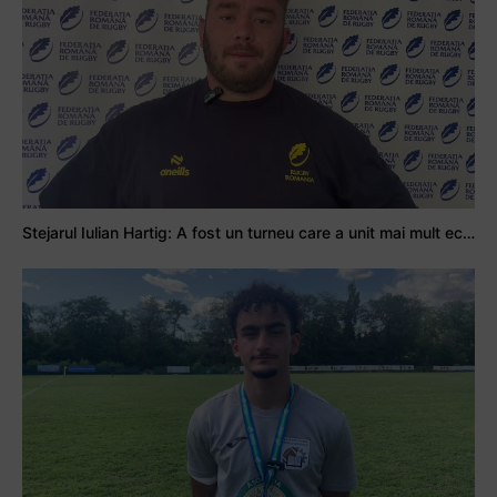
Stejarul Iulian Hartig: A fost un turneu care a unit mai mult echipa