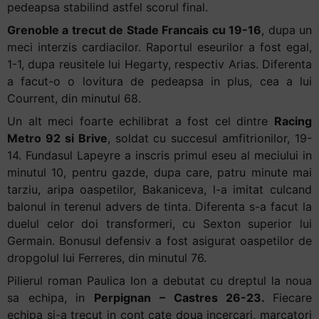
pedeapsa stabilind astfel scorul final.
Grenoble a trecut de Stade Francais cu 19-16
, dupa un
meci interzis cardiacilor. Raportul eseurilor a fost egal,
1-1, dupa reusitele lui Hegarty, respectiv Arias. Diferenta
a facut-o o lovitura de pedeapsa in plus, cea a lui
Courrent, din minutul 68.
Un alt meci foarte echilibrat a fost cel dintre
Racing
Metro 92 si Brive
, soldat cu succesul amfitrionilor, 19-
14. Fundasul Lapeyre a inscris primul eseu al meciului in
minutul 10, pentru gazde, dupa care, patru minute mai
tarziu, aripa oaspetilor, Bakaniceva, l-a imitat culcand
balonul in terenul advers de tinta. Diferenta s-a facut la
duelul celor doi transformeri, cu Sexton superior lui
Germain. Bonusul defensiv a fost asigurat oaspetilor de
dropgolul lui Ferreres, din minutul 76.
Pilierul roman Paulica Ion a debutat cu dreptul la noua
sa echipa, in
Perpignan – Castres 26-23.
Fiecare
echipa si-a trecut in cont cate doua incercari, marcatori