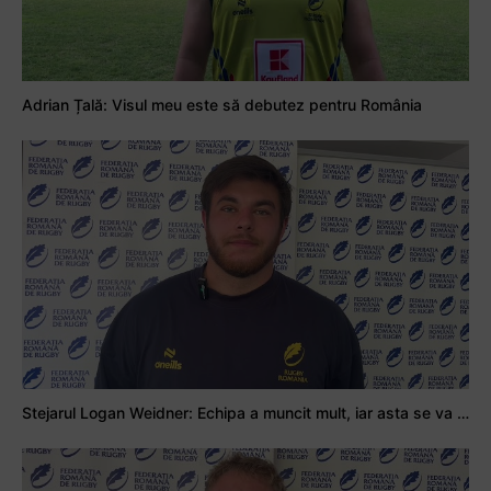
Adrian Țală: Visul meu este să debutez pentru România
Stejarul Logan Weidner: Echipa a muncit mult, iar asta se va vedea în meciurile de la Nations Cup