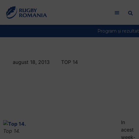
august 18, 2013
TOP 14
Start spectaculos in
Top 14. Infrangere la
debut pentru
Ursache.
In
acest
Top 14.
week-