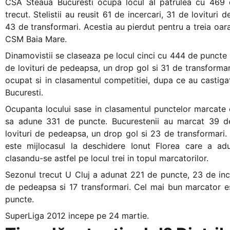
CSA Steaua Bucuresti ocupa locul al patrulea cu 469
trecut. Stelistii au reusit 61 de incercari, 31 de lovituri
43 de transformari. Acestia au pierdut pentru a treia oara
CSM Baia Mare.
Dinamovistii se claseaza pe locul cinci cu 444 de puncte 
de lovituri de pedeapsa, un drop gol si 31 de transformari 
ocupat si in clasamentul competitiei, dupa ce au castig
Bucuresti.
Ocupanta locului sase in clasamentul punctelor marcate 
sa adune 331 de puncte. Bucurestenii au marcat 39 de
lovituri de pedeapsa, un drop gol si 23 de transformari.
este mijlocasul la deschidere Ionut Florea care a adu
clasandu-se astfel pe locul trei in topul marcatorilor.
Sezonul trecut U Cluj a adunat 221 de puncte, 23 de incer
de pedeapsa si 17 transformari. Cel mai bun marcator e
puncte.
SuperLiga 2012 incepe pe 24 martie.