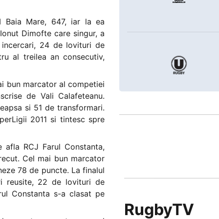
Baia Mare, 647, iar la ea
 Ionut Dimofte care singur, a
incercari, 24 de lovituri de
u al treilea an consecutiv,
ai bun marcator al competiei
scrise de Vali Calafeteanu.
eapsa si 51 de transformari.
perLigii 2011 si tintesc spre
e afla RCJ Farul Constanta,
recut. Cel mai bun marcator
heze 78 de puncte. La finalul
 reusite, 22 de lovituri de
rul Constanta s-a clasat pe
RugbyTV