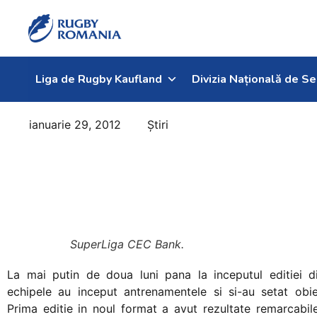
Welcome
to
All
in
One
Liga de Rugby Kaufland
Divizia Națională de Se
Accessibility
screen
ianuarie 29, 2012
Știri
reader.
Statistici
To
start
SuperLiga CEC
the
Bank 2011
All
in
One
SuperLiga CEC Bank.
Accessibility
screen
La mai putin de doua luni pana la inceputul editiei d
reader,
echipele au inceput antrenamentele si si-au setat obie
press
Prima editie in noul format a avut rezultate remarcabil
"Ctrl