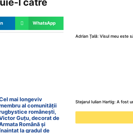
uie-l către
In
WhatsApp
Cel mai longeviv
membru al comunității
rugbystice românești,
Victor Guțu, decorat de
Armata Română și
înaintat la gradul de