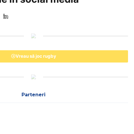
Vreau să joc rugby
Parteneri