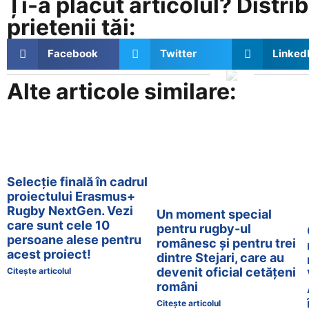
Ți-a plăcut articolul? Distrib
prietenii tăi:
Facebook
Twitter
Linked
Alte articole similare:
Selecție finală în cadrul
proiectului Erasmus+
Rugby NextGen. Vezi
Un moment special
care sunt cele 10
pentru rugby-ul
persoane alese pentru
românesc și pentru trei
acest proiect!
dintre Stejari, care au
devenit oficial cetățeni
Citește articolul
români
Citește articolul