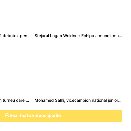
Adrian Țală: Visul meu este să debutez pentru România
Stejarul Logan Weidner: Echipa a muncit mult, iar asta se va vedea în meciurile de la Nations Cup
Stejarul Iulian Hartig: A fost un turneu care a unit mai mult echipa
Mohamed Salhi, vicecampion național juniori I: Rugby-ul te învață să accepți și înfrângerile
Vezi toate videoclipurile