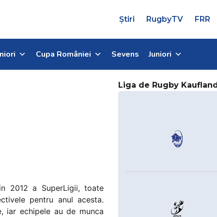
Știri
RugbyTV
FRR
niori
Cupa României
Sevens
Juniori
Liga de Rugby Kauflan
in 2012 a SuperLigii, toate
ctivele pentru anul acesta.
e, iar echipele au de munca