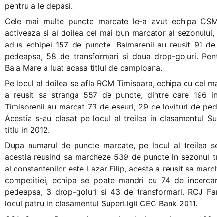
pentru a le depasi.
+
/".
Cele mai multe puncte marcate le-a avut echipa CSM 
This
activeaza si al doilea cel mai bun marcator al sezonului,
shortcut
adus echipei 157 de puncte. Baimarenii au reusit 91 de 
activates
pedeapsa, 58 de transformari si doua drop-goluri. Pentr
the
Baia Mare a luat acasa titlul de campioana.
screen
Pe locul al doilea se afla RCM Timisoara, echipa cu cel m
reader
a reusit sa stranga 557 de puncte, dintre care 196 in
to
Timisorenii au marcat 73 de eseuri, 29 de lovituri de ped
help
Acestia s-au clasat pe locul al treilea in clasamentul Su
you
titlu in 2012.
navigate
Dupa numarul de puncte marcate, pe locul al treilea s
and
acestia reusind sa marcheze 539 de puncte in sezonul t
interact
al constantenilor este Lazar Filip, acesta a reusit sa marc
with
competitiei, echipa se poate mandri cu 74 de incercari
the
pedeapsa, 3 drop-goluri si 43 de transformari. RCJ Fa
content.
locul patru in clasamentul SuperLigii CEC Bank 2011.