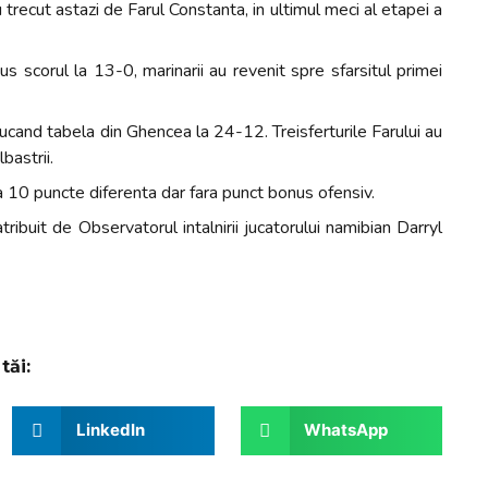
u trecut astazi de Farul Constanta, in ultimul meci al etapei a
us scorul la 13-0, marinarii au revenit spre sfarsitul primei
. ducand tabela din Ghencea la 24-12. Treisferturile Farului au
bastrii.
la 10 puncte diferenta dar fara punct bonus ofensiv.
ribuit de Observatorul intalnirii jucatorului namibian Darryl
tăi:
LinkedIn
WhatsApp