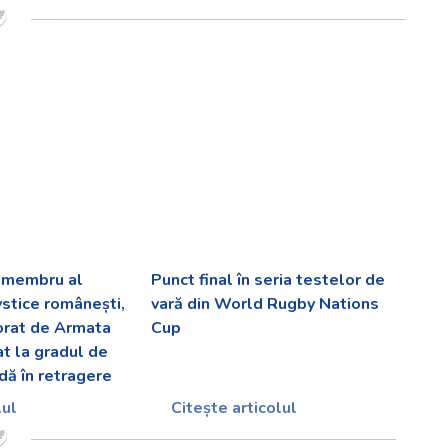
v membru al
Punct final în seria testelor de
ystice românești,
vară din World Rugby Nations
orat de Armata
Cup
at la gradul de
dă în retragere
lul
Citește articolul