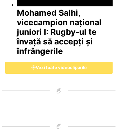
Mohamed Salhi,
vicecampion național
juniori I: Rugby-ul te
învață să accepți și
înfrângerile
Vezi toate videoclipurile