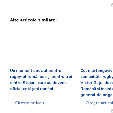
Alte articole similare:
Un moment special pentru
Cel mai longevi
rugby-ul românesc și pentru trei
comunității rugb
dintre Stejari, care au devenit
Victor Guțu, dec
oficial cetățeni români
Română și înaint
general de briga
Citește articolul
Citește artico