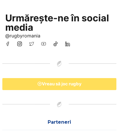
Urmărește-ne în social
media
@rugbyromania
Vreau să joc rugby
Parteneri