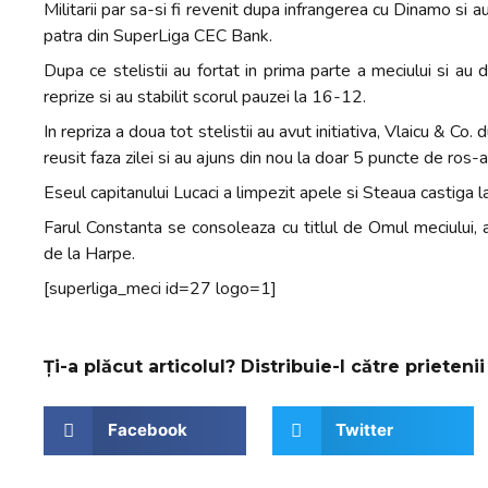
Militarii par sa-si fi revenit dupa infrangerea cu Dinamo si a
patra din SuperLiga CEC Bank.
Dupa ce stelistii au fortat in prima parte a meciului si au d
reprize si au stabilit scorul pauzei la 16-12.
In repriza a doua tot stelistii au avut initiativa, Vlaicu & Co
reusit faza zilei si au ajuns din nou la doar 5 puncte de ros-al
Eseul capitanului Lucaci a limpezit apele si Steaua castiga 
Farul Constanta se consoleaza cu titlul de Omul meciului, at
de la Harpe.
[superliga_meci id=27 logo=1]
Ți-a plăcut articolul? Distribuie-l către prietenii 
Facebook
Twitter