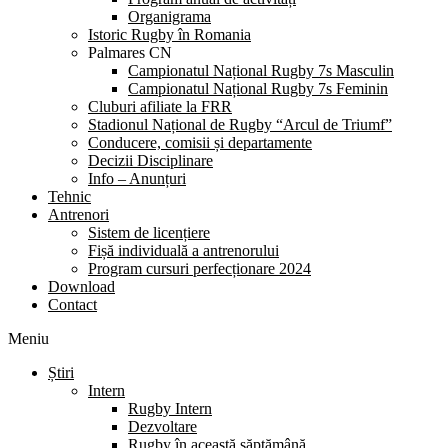
Organigrama
Istoric Rugby în Romania
Palmares CN
Campionatul Național Rugby 7s Masculin
Campionatul Național Rugby 7s Feminin
Cluburi afiliate la FRR
Stadionul Național de Rugby “Arcul de Triumf”
Conducere, comisii și departamente
Decizii Disciplinare
Info – Anunțuri
Tehnic
Antrenori
Sistem de licențiere
Fișă individuală a antrenorului
Program cursuri perfecționare 2024
Download
Contact
Meniu
Știri
Intern
Rugby Intern
Dezvoltare
Rugby în această săptămână