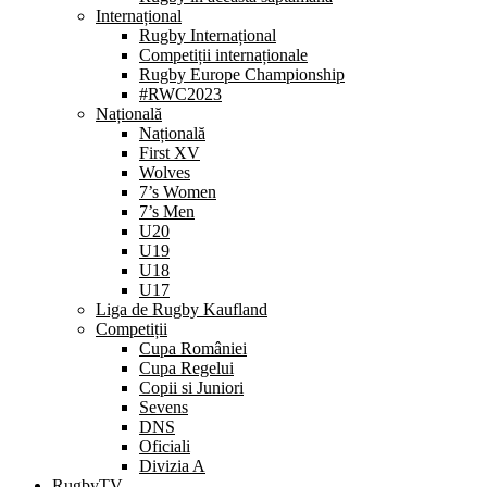
Internațional
Rugby Internațional
Competiții internaționale
Rugby Europe Championship
#RWC2023
Națională
Națională
First XV
Wolves
7’s Women
7’s Men
U20
U19
U18
U17
Liga de Rugby Kaufland
Competiții
Cupa României
Cupa Regelui
Copii si Juniori
Sevens
DNS
Oficiali
Divizia A
RugbyTV