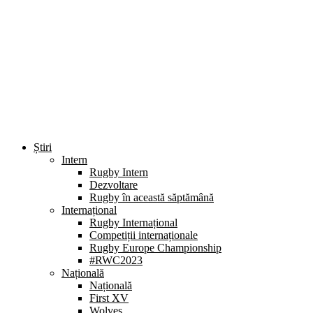
Știri
Intern
Rugby Intern
Dezvoltare
Rugby în această săptămână
Internațional
Rugby Internațional
Competiții internaționale
Rugby Europe Championship
#RWC2023
Națională
Națională
First XV
Wolves