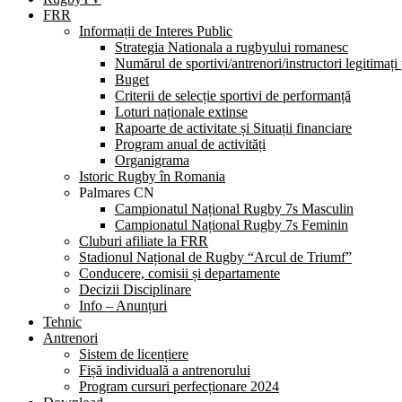
FRR
Informații de Interes Public
Strategia Nationala a rugbyului romanesc
Numărul de sportivi/antrenori/instructori legitimați
Buget
Criterii de selecție sportivi de performanță
Loturi naționale extinse
Rapoarte de activitate și Situații financiare
Program anual de activități
Organigrama
Istoric Rugby în Romania
Palmares CN
Campionatul Național Rugby 7s Masculin
Campionatul Național Rugby 7s Feminin
Cluburi afiliate la FRR
Stadionul Național de Rugby “Arcul de Triumf”
Conducere, comisii și departamente
Decizii Disciplinare
Info – Anunțuri
Tehnic
Antrenori
Sistem de licențiere
Fișă individuală a antrenorului
Program cursuri perfecționare 2024