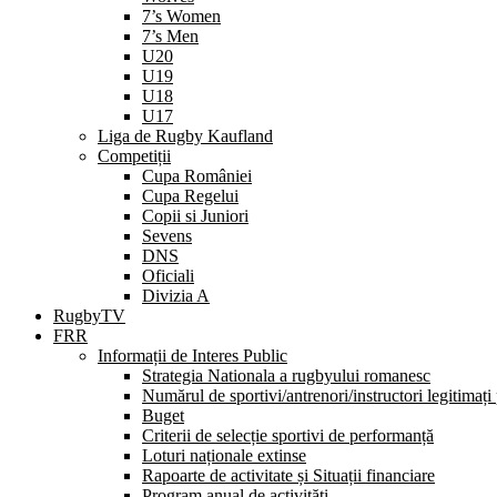
7’s Women
7’s Men
U20
U19
U18
U17
Liga de Rugby Kaufland
Competiții
Cupa României
Cupa Regelui
Copii si Juniori
Sevens
DNS
Oficiali
Divizia A
RugbyTV
FRR
Informații de Interes Public
Strategia Nationala a rugbyului romanesc
Numărul de sportivi/antrenori/instructori legitimați
Buget
Criterii de selecție sportivi de performanță
Loturi naționale extinse
Rapoarte de activitate și Situații financiare
Program anual de activități