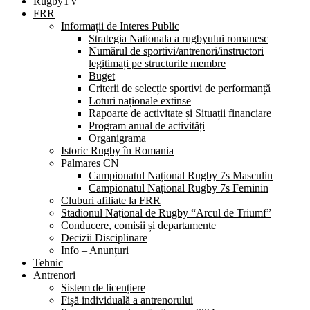
RugbyTV
FRR
Informații de Interes Public
Strategia Nationala a rugbyului romanesc
Numărul de sportivi/antrenori/instructori
legitimați pe structurile membre
Buget
Criterii de selecție sportivi de performanță
Loturi naționale extinse
Rapoarte de activitate și Situații financiare
Program anual de activități
Organigrama
Istoric Rugby în Romania
Palmares CN
Campionatul Național Rugby 7s Masculin
Campionatul Național Rugby 7s Feminin
Cluburi afiliate la FRR
Stadionul Național de Rugby “Arcul de Triumf”
Conducere, comisii și departamente
Decizii Disciplinare
Info – Anunțuri
Tehnic
Antrenori
Sistem de licențiere
Fișă individuală a antrenorului