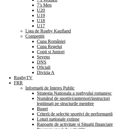
7’s Men
U20
U19
U18
U17
Liga de Rugby Kaufland
Competiții
Cupa României
Cupa Regelui
Copii si Juniori
Sevens
DNS
Oficiali
Divizia A
RugbyTV
FRR
Informații de Interes Public
Strategia Nationala a rugbyului romanesc
Numărul de sportivi/antrenori/instructori
legitimați pe structurile membre
Buget
Criterii de selecție sportivi de performanță
Loturi naționale extinse
Rapoarte de activitate și Situații financiare