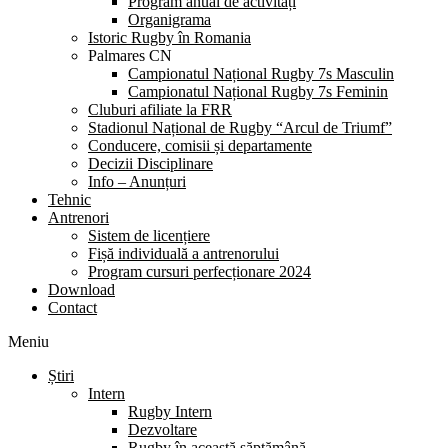
Program anual de activități
Organigrama
Istoric Rugby în Romania
Palmares CN
Campionatul Național Rugby 7s Masculin
Campionatul Național Rugby 7s Feminin
Cluburi afiliate la FRR
Stadionul Național de Rugby “Arcul de Triumf”
Conducere, comisii și departamente
Decizii Disciplinare
Info – Anunțuri
Tehnic
Antrenori
Sistem de licențiere
Fișă individuală a antrenorului
Program cursuri perfecționare 2024
Download
Contact
Meniu
Știri
Intern
Rugby Intern
Dezvoltare
Rugby în această săptămână