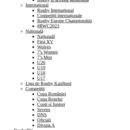
Internațional
Rugby Internațional
Competiții internaționale
Rugby Europe Championship
#RWC2023
Națională
Națională
First XV
Wolves
7’s Women
7’s Men
U20
U19
U18
U17
Liga de Rugby Kaufland
Competiții
Cupa României
Cupa Regelui
Copii si Juniori
Sevens
DNS
Oficiali
Divizia A