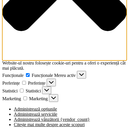
screen
reader
to
help
you
navigate
and
interact
with
the
content.
Website-ul nostru folosește cookie-uri pentru a oferi o experiență cât
mai plăcută.
Funcționale
Funcționale
Mereu activ
Preferințe
Preferințe
Statistici
Statistici
Marketing
Marketing
Administrează opțiunile
Administrează serviciile
Administrează vânzătorii {vendor_count}
Citește mai multe despre aceste scopuri