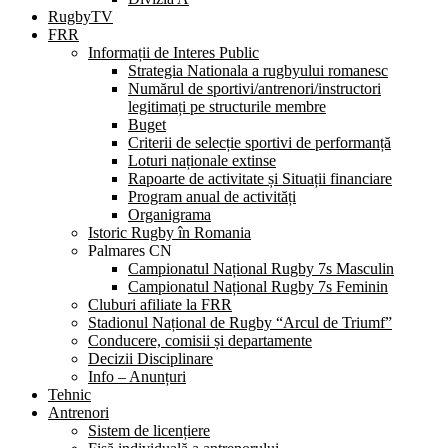
RugbyTV
FRR
Informații de Interes Public
Strategia Nationala a rugbyului romanesc
Numărul de sportivi/antrenori/instructori
legitimați pe structurile membre
Buget
Criterii de selecție sportivi de performanță
Loturi naționale extinse
Rapoarte de activitate și Situații financiare
Program anual de activități
Organigrama
Istoric Rugby în Romania
Palmares CN
Campionatul Național Rugby 7s Masculin
Campionatul Național Rugby 7s Feminin
Cluburi afiliate la FRR
Stadionul Național de Rugby “Arcul de Triumf”
Conducere, comisii și departamente
Decizii Disciplinare
Info – Anunțuri
Tehnic
Antrenori
Sistem de licențiere