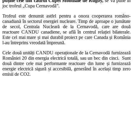
puține cele din cadrul Cupei Mondiale de Rugby,
se va pune în
joc trofeul „Cupa Cernavodă”.
Trofeul este denumit astfel pentru a onora cooperarea româno-
canadiană în sectorul energiei nucleare. Timp de aproape o jumătate
de secol, Centrala Nucleară de la Cernavodă, care are două
reactoare CANDU canadiene, se află în centrul relației bilaterale.
Este cel mai mare și mai durabil proiect pe care Canada și România
l-au întreprins vreodată împreună.
Cele două unități CANDU operaționale de la Cernavodă furnizează
României 20 din energia electrică totală, sau un bec din cinci. Sunt
două dintre cele mai performante reactoare din lume și furnizează
energie electrică sigură și accesibilă, generând în același timp zero
emisii de CO2.