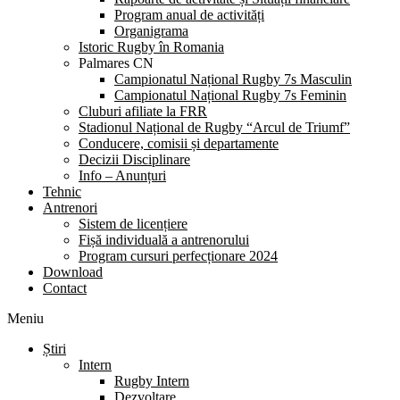
Program anual de activități
Organigrama
Istoric Rugby în Romania
Palmares CN
Campionatul Național Rugby 7s Masculin
Campionatul Național Rugby 7s Feminin
Cluburi afiliate la FRR
Stadionul Național de Rugby “Arcul de Triumf”
Conducere, comisii și departamente
Decizii Disciplinare
Info – Anunțuri
Tehnic
Antrenori
Sistem de licențiere
Fișă individuală a antrenorului
Program cursuri perfecționare 2024
Download
Contact
Meniu
Știri
Intern
Rugby Intern
Dezvoltare