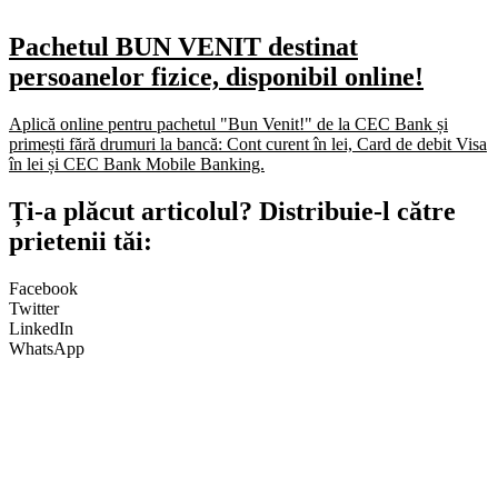
Pachetul BUN VENIT destinat
persoanelor fizice, disponibil online!
Aplică online pentru pachetul "Bun Venit!" de la CEC Bank și
primești fără drumuri la bancă: Cont curent în lei, Card de debit Visa
în lei și CEC Bank Mobile Banking.​
Ți-a plăcut articolul? Distribuie-l către
prietenii tăi:
Facebook
Twitter
LinkedIn
WhatsApp