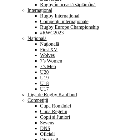
Rugby în această săptămână
Internațional
Rugby Internațional
Competiții internaționale
Rugby Europe Championship
#RWC2023
Națională
Națională
First XV
Wolves
7’s Women
7’s Men
U20
U19
U18
U17
Liga de Rugby Kaufland
Competiții
Cupa României
Cupa Regelui
Copii si Juniori
Sevens
DNS
Oficiali
Divizia A