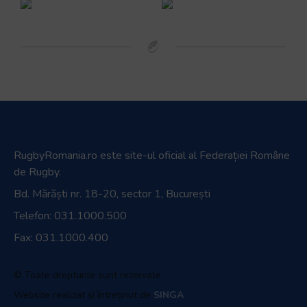
RugbyRomania.ro
este site-ul oficial al Federației Române
de Rugby.
Bd. Mărăști nr. 18-20, sector 1, București
Telefon:
031.1000.500
Fax: 031.1000.400
© Toate drepturile sunt rezervate.
Website realizat și întreținut de
SINGA