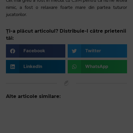
Cel mai greu a fost in meciul cu CSM pentru ca nu ne iesea
nimic, a fost o relaxare foarte mare din partea tuturor
jucatorilor.
Ți-a plăcut articolul? Distribuie-l către prietenii
tăi:
Facebook
Twitter
LinkedIn
WhatsApp
Alte articole similare: