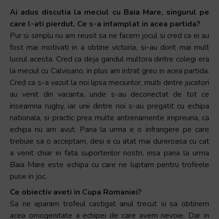
Ai adus discutia la meciul cu Baia Mare, singurul pe
care l-ati pierdut. Ce s-a intamplat in acea partida?
Pur si simplu nu am reusit sa ne facem jocul si cred ca ei au
fost mai motivati in a obtine victoria, si-au dorit mai mult
lucrul acesta. Cred ca deja gandul multora dintre colegi era
la meciul cu Calvisano, in plus am intrat greu in acea partida.
Cred ca s-a vazut la noi lipsa meciurilor, multi dintre jucatori
au venit din vacanta, unde s-au deconectat de tot ce
inseamna rugby, iar unii dintre noi s-au pregatit cu echipa
nationala, si practic prea multe antrenamente impreuna, ca
echipa nu am avut. Pana la urma e o infrangere pe care
trebuie sa o acceptam, desi e cu atat mai dureroasa cu cat
a venit chiar in fata suporterilor nostri, insa pana la urma
Baia Mare este echipa cu care ne luptam pentru trofeele
puse in joc.
Ce obiectiv aveti in Cupa Romaniei?
Sa ne aparam trofeul castigat anul trecut si sa obtinem
acea omogenitate a echipei de care avem nevoie. Dar in