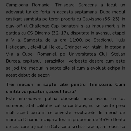
Campioana Romaniei, Timisoara Saracens a facut un
adevarat tur de forta in aceasta saptamana. Dupa meciul
castigat sambata pe teren propriu cu Calvisano (36-23), in
play-off-ul Challenge Cup, banatenii s-au impus marti si in
partida cu CS Dinamo (32-17), disputata in avansul etapei
a VI-a. Sambata, de la ora 11:00, pe Stadionul “Iuliu
Hatieganu”, elevii lui Heikell Grainger vor intalni, in etapa a
V-a a Cupei Romaniei, pe Universitatea Cluj. Stelian
Burcea, capitanul “sarazinilor” vorbeste despre cum este
sa joci trei meciuri in sapte zile si cum a evoluat echipa in
acest debut de sezon.
Trei meciuri in sapte zile pentru Timisoara. Cum
simtiti voi jucatorii, acest lucru?
Este intr-adevar putina oboseala, insa avand un lot
numeros, atat calitativ, cat si cantitativ, nu se simte prea
mult acest lucru in ce priveste rezultatele. In meciul de
marti cu Dinamo, echipa a fost in proportie de 85% diferita
de cea care a jucat cu Calvisano si chiar si asa, am reusit sa