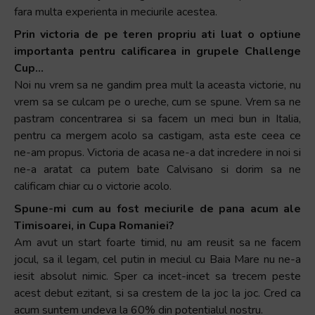
fara multa experienta in meciurile acestea.
Prin victoria de pe teren propriu ati luat o optiune
importanta pentru calificarea in grupele Challenge
Cup…
Noi nu vrem sa ne gandim prea mult la aceasta victorie, nu
vrem sa se culcam pe o ureche, cum se spune. Vrem sa ne
pastram concentrarea si sa facem un meci bun in Italia,
pentru ca mergem acolo sa castigam, asta este ceea ce
ne-am propus. Victoria de acasa ne-a dat incredere in noi si
ne-a aratat ca putem bate Calvisano si dorim sa ne
calificam chiar cu o victorie acolo.
Spune-mi cum au fost meciurile de pana acum ale
Timisoarei, in Cupa Romaniei?
Am avut un start foarte timid, nu am reusit sa ne facem
jocul, sa il legam, cel putin in meciul cu Baia Mare nu ne-a
iesit absolut nimic. Sper ca incet-incet sa trecem peste
acest debut ezitant, si sa crestem de la joc la joc. Cred ca
acum suntem undeva la 60% din potentialul nostru.