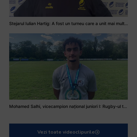
Stejarul Iulian Hartig: A fost un turneu care a unit mai mult echipa
Mohamed Salhi, vicecampion național juniori I: Rugby-ul te învață să accepți și înfrângerile
Vezi toate videoclipurile