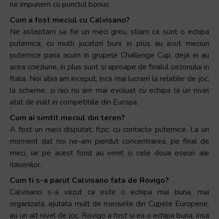
ne impunem cu punctul bonus.
Cum a fost meciul cu Calvisano?
Ne asteptam sa fie un meci greu, stiam ca sunt o echipa
puternica, cu multi jucatori buni, in plus au avut meciuri
puternice pana acum in grupele Challenge Cup, deja ei au
acea coeziune, in plus sunt si aproape de finalul sezonului in
Italia. Noi abia am inceput, inca mai lucram la relatiile de joc,
la scheme, si nici nu am mai evoluat cu echipa la un nivel
atat de inalt in competitiile din Europa.
Cum ai simtit meciul din teren?
A fost un meci disputat, fizic, cu contacte puternice. La un
moment dat noi ne-am pierdut concentrarea, pe final de
meci, iar pe acest fond au venit si cele doua eseuri ale
italienilor.
Cum ti s-a parut Calvisano fata de Rovigo?
Calvisano s-a vazut ca este o echipa mai buna, mai
organizata, ajutata mult de meciurile din Cupele Europene,
au un alt nivel de joc. Rovigo a fost si ea o echipa buna, insa