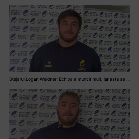
Stejarul Logan Weidner: Echipa a muncit mult, iar asta se va vedea în meciurile de la Nations Cup