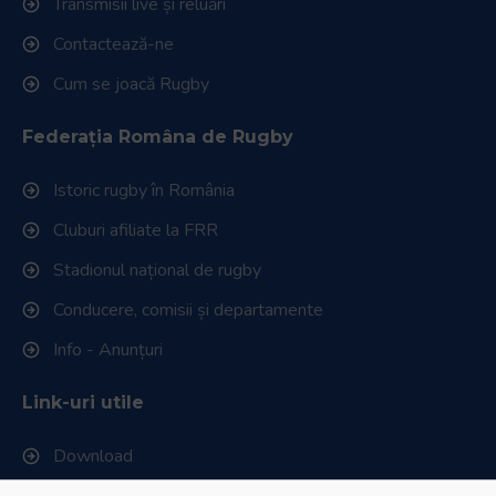
Transmisii live și reluări
Contactează-ne
Cum se joacă Rugby
Federația Româna de Rugby
Istoric rugby în România
Cluburi afiliate la FRR
Stadionul național de rugby
Conducere, comisii și departamente
Info - Anunțuri
Link-uri utile
Download