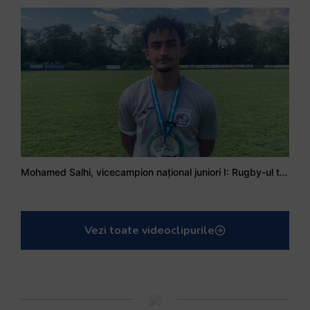
Mohamed Salhi, vicecampion național juniori I: Rugby-ul te învață să accepți și înfrângerile
Vezi toate videoclipurile