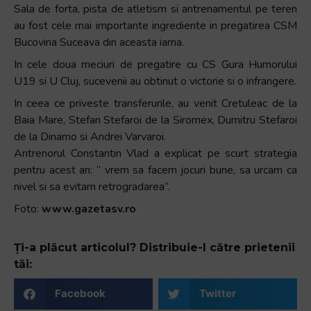
Sala de forta, pista de atletism si antrenamentul pe teren
au fost cele mai importante ingrediente in pregatirea CSM
Bucovina Suceava din aceasta iarna.
In cele doua meciuri de pregatire cu CS Gura Humorului
U19 si U Cluj, sucevenii au obtinut o victorie si o infrangere.
In ceea ce priveste transferurile, au venit Cretuleac de la
Baia Mare, Stefan Stefaroi de la Siromex, Dumitru Stefaroi
de la Dinamo si Andrei Varvaroi.
Antrenorul Constantin Vlad a explicat pe scurt strategia
pentru acest an: ” vrem sa facem jocuri bune, sa urcam ca
nivel si sa evitam retrogradarea”.
Foto:
www.gazetasv.ro
Ți-a plăcut articolul? Distribuie-l către prietenii
tăi:
Facebook
Twitter