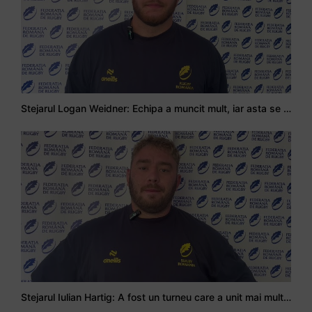
Stejarul Logan Weidner: Echipa a muncit mult, iar asta se va vedea în meciurile de la Nations Cup
Stejarul Iulian Hartig: A fost un turneu care a unit mai mult echipa