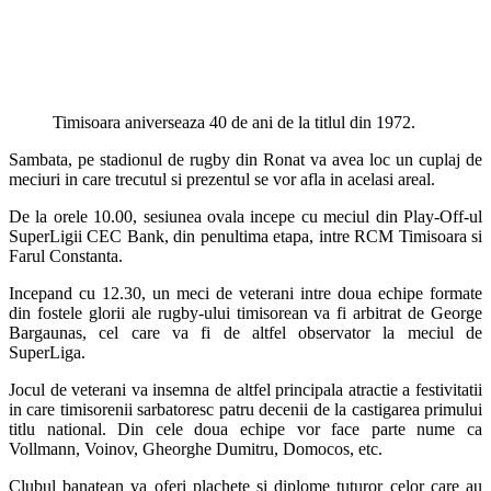
Timisoara aniverseaza 40 de ani de la titlul din 1972.
Sambata, pe stadionul de rugby din Ronat va avea loc un cuplaj de
meciuri in care trecutul si prezentul se vor afla in acelasi areal.
De la orele 10.00, sesiunea ovala incepe cu meciul din Play-Off-ul
SuperLigii CEC Bank, din penultima etapa, intre RCM Timisoara si
Farul Constanta.
Incepand cu 12.30, un meci de veterani intre doua echipe formate
din fostele glorii ale rugby-ului timisorean va fi arbitrat de George
Bargaunas, cel care va fi de altfel observator la meciul de
SuperLiga.
Jocul de veterani va insemna de altfel principala atractie a festivitatii
in care timisorenii sarbatoresc patru decenii de la castigarea primului
titlu national. Din cele doua echipe vor face parte nume ca
Vollmann, Voinov, Gheorghe Dumitru, Domocos, etc.
Clubul banatean va oferi plachete si diplome tuturor celor care au