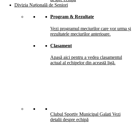
Divizia Națională de Seniori
Program & Rezultate
Vezi programul meciurilor care vor urma și
rezultatele meciurilor anterioare.
Clasament
Apasă aici pentru a vedea clasamentul
actual al echipelor din această ligă.
Clubul Sportiv Municipal Galati
Vezi
detalii despre echipă