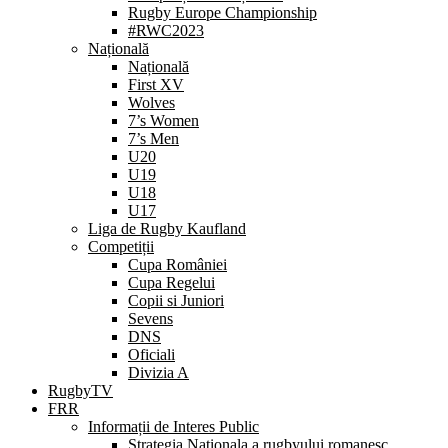
Rugby Europe Championship
#RWC2023
Națională
Națională
First XV
Wolves
7’s Women
7’s Men
U20
U19
U18
U17
Liga de Rugby Kaufland
Competiții
Cupa României
Cupa Regelui
Copii si Juniori
Sevens
DNS
Oficiali
Divizia A
RugbyTV
FRR
Informații de Interes Public
Strategia Nationala a rugbyului romanesc