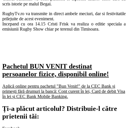
scris istorie pe malul Begai.
RugbyTv.ro va transmite in direct ambele meciuri, dar si festivitatile
prilejuite de acest eveniment.
Incepand cu ora 14.15 Cristi Frisk va realiza o editie speciala a
emisiunii Rugby Show chiar pe terenul din Timisoara.
Pachetul BUN VENIT destinat
persoanelor fizice, disponibil online!
Aplică online pentru pachetul "Bun Venit!" de la CEC Bank și
primești fără drumuri la bancă: Cont curent în lei, Card de debit Visa
în lei și CEC Bank Mobile Banking.​
Ți-a plăcut articolul? Distribuie-l către
prietenii tăi: