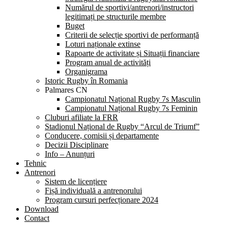
Numărul de sportivi/antrenori/instructori
legitimați pe structurile membre
Buget
Criterii de selecție sportivi de performanță
Loturi naționale extinse
Rapoarte de activitate și Situații financiare
Program anual de activități
Organigrama
Istoric Rugby în Romania
Palmares CN
Campionatul Național Rugby 7s Masculin
Campionatul Național Rugby 7s Feminin
Cluburi afiliate la FRR
Stadionul Național de Rugby “Arcul de Triumf”
Conducere, comisii și departamente
Decizii Disciplinare
Info – Anunțuri
Tehnic
Antrenori
Sistem de licențiere
Fișă individuală a antrenorului
Program cursuri perfecționare 2024
Download
Contact