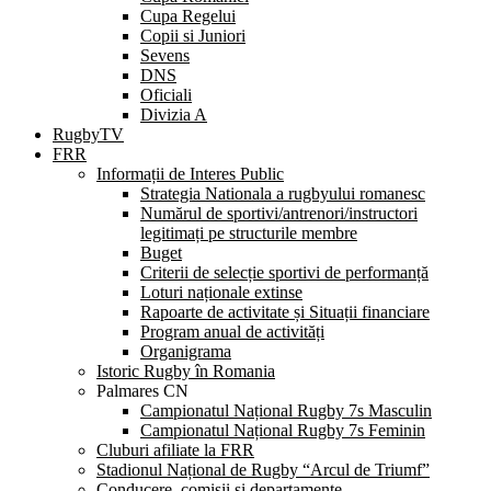
Cupa Regelui
Copii si Juniori
Sevens
DNS
Oficiali
Divizia A
RugbyTV
FRR
Informații de Interes Public
Strategia Nationala a rugbyului romanesc
Numărul de sportivi/antrenori/instructori
legitimați pe structurile membre
Buget
Criterii de selecție sportivi de performanță
Loturi naționale extinse
Rapoarte de activitate și Situații financiare
Program anual de activități
Organigrama
Istoric Rugby în Romania
Palmares CN
Campionatul Național Rugby 7s Masculin
Campionatul Național Rugby 7s Feminin
Cluburi afiliate la FRR
Stadionul Național de Rugby “Arcul de Triumf”
Conducere, comisii și departamente