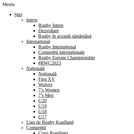
Meniu
Știri
Intern
Rugby Intern
Dezvoltare
Rugby în această săptămână
Internațional
Rugby Internațional
Competiții internaționale
Rugby Europe Championship
#RWC2023
Națională
Națională
First XV
Wolves
7’s Women
7’s Men
U20
U19
U18
U17
Liga de Rugby Kaufland
Competiții
Cupa României