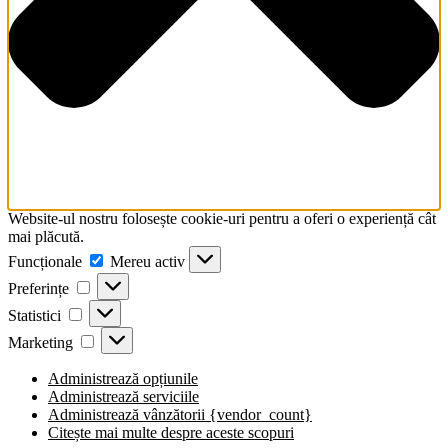
comandă
rapidă
activează
cititorul
de
ecran
pentru
a
vă
ajuta
să
navigați
Website-ul nostru folosește cookie-uri pentru a oferi o experiență cât
și
mai plăcută.
să
Funcționale
Funcționale
Mereu activ
interacționați
Preferințe
cu
Preferințe
conținutul.
Statistici
Statistici
Marketing
Marketing
Administrează opțiunile
Administrează serviciile
Administrează vânzătorii {vendor_count}
Citește mai multe despre aceste scopuri