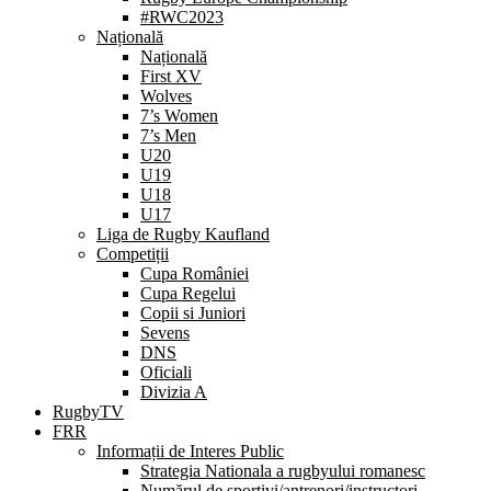
#RWC2023
Națională
Națională
First XV
Wolves
7’s Women
7’s Men
U20
U19
U18
U17
Liga de Rugby Kaufland
Competiții
Cupa României
Cupa Regelui
Copii si Juniori
Sevens
DNS
Oficiali
Divizia A
RugbyTV
FRR
Informații de Interes Public
Strategia Nationala a rugbyului romanesc
Numărul de sportivi/antrenori/instructori