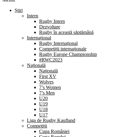
Știri
Intern
Rugby Intern
Dezvoltare
Rugby în această săptămână
Internațional
Rugby Internațional
Competiții internaționale
Rugby Europe Championship
#RWC2023
Națională
Națională
First XV
Wolves
7’s Women
7’s Men
U20
U19
U18
U17
Liga de Rugby Kaufland
Competiții
Cupa României
Cupa Regelui