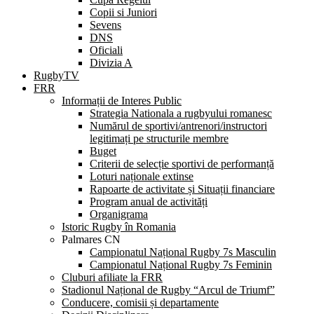
Copii si Juniori
Sevens
DNS
Oficiali
Divizia A
RugbyTV
FRR
Informații de Interes Public
Strategia Nationala a rugbyului romanesc
Numărul de sportivi/antrenori/instructori
legitimați pe structurile membre
Buget
Criterii de selecție sportivi de performanță
Loturi naționale extinse
Rapoarte de activitate și Situații financiare
Program anual de activități
Organigrama
Istoric Rugby în Romania
Palmares CN
Campionatul Național Rugby 7s Masculin
Campionatul Național Rugby 7s Feminin
Cluburi afiliate la FRR
Stadionul Național de Rugby “Arcul de Triumf”
Conducere, comisii și departamente