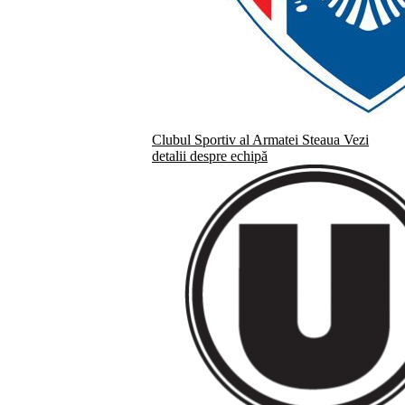
Clubul Sportiv al Armatei Steaua
Vezi
detalii despre echipă