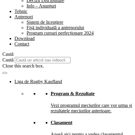
Decizii Disciplinare
Info – Anunțuri
Tehnic
Antrenori
Sistem de licențiere
Fișă individuală a antrenorului
Program cursuri perfecționare 2024
Download
Contact
Caută
Caută
Close this search box.
Liga de Rugby Kaufland
Program & Rezultate
Vezi programul meciurilor care vor urma și
rezultatele meciurilor anterioare.
Clasament
Apasă aici pentru a vedea clasamentul