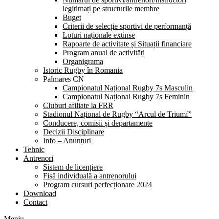
legitimați pe structurile membre
Buget
Criterii de selecție sportivi de performanță
Loturi naționale extinse
Rapoarte de activitate și Situații financiare
Program anual de activități
Organigrama
Istoric Rugby în Romania
Palmares CN
Campionatul Național Rugby 7s Masculin
Campionatul Național Rugby 7s Feminin
Cluburi afiliate la FRR
Stadionul Național de Rugby “Arcul de Triumf”
Conducere, comisii și departamente
Decizii Disciplinare
Info – Anunțuri
Tehnic
Antrenori
Sistem de licențiere
Fișă individuală a antrenorului
Program cursuri perfecționare 2024
Download
Contact
Meniu