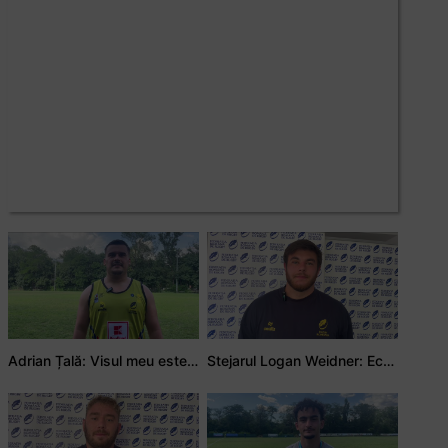
Adrian Țală: Visul meu este să debutez pentru România
Stejarul Logan Weidner: Echipa a muncit mult, iar asta se va vedea în meciurile de la Nations Cup