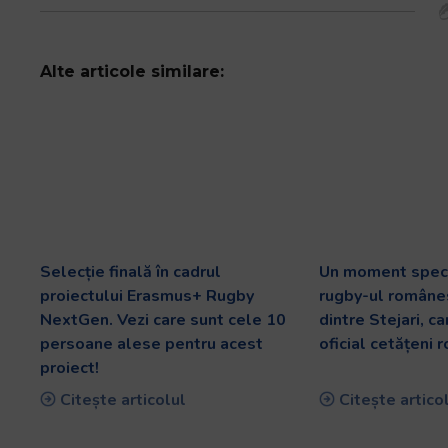
Alte articole similare:
Selecție finală în cadrul
Un moment speci
proiectului Erasmus+ Rugby
rugby-ul românes
NextGen. Vezi care sunt cele 10
dintre Stejari, c
persoane alese pentru acest
oficial cetățeni 
proiect!
Citește articolul
Citește artico