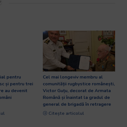
al pentru
Cel mai longeviv membru al
c și pentru trei
comunității rugbystice românești,
are au devenit
Victor Guțu, decorat de Armata
români
Română și înaintat la gradul de
general de brigadă în retragere
lul
Citește articolul