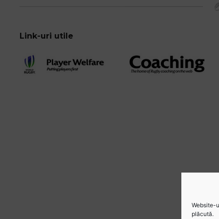
Link-uri utile
Website-ul
plăcută.