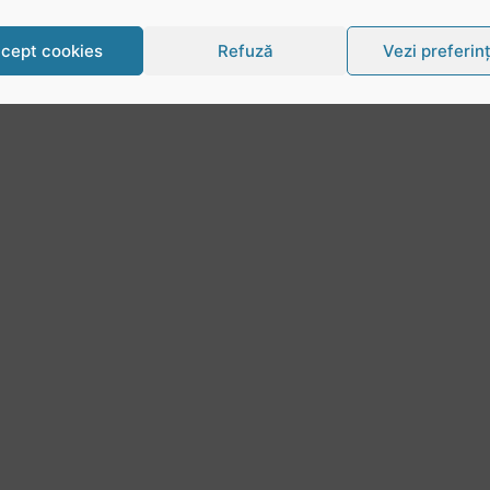
cept cookies
Refuză
Vezi preferin