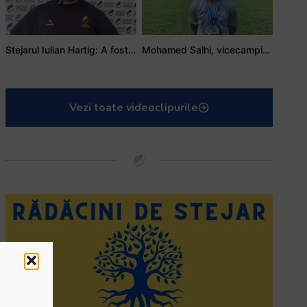
Stejarul Iulian Hartig: A fost un turneu care a unit mai mult echipa
Mohamed Salhi, vicecampion național juniori I: Rugby-ul te învață să accepți și înfrângerile
Vezi toate videoclipurile