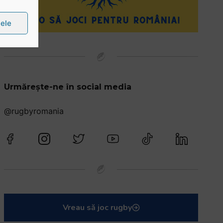
țele
Urmărește-ne în social media
@rugbyromania
Vreau să joc rugby