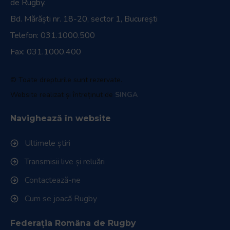
de Rugby.
Bd. Mărăști nr. 18-20, sector 1, București
Telefon:
031.1000.500
Fax: 031.1000.400
© Toate drepturile sunt rezervate.
Website realizat și întreținut de
SINGA
Navighează în website
Ultimele știri
Transmisii live și reluări
Contactează-ne
Cum se joacă Rugby
Federația Româna de Rugby