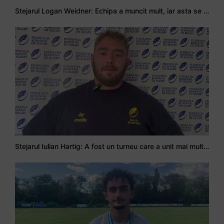
Stejarul Logan Weidner: Echipa a muncit mult, iar asta se va vedea în meciurile de la Nations Cup
Stejarul Iulian Hartig: A fost un turneu care a unit mai mult echipa