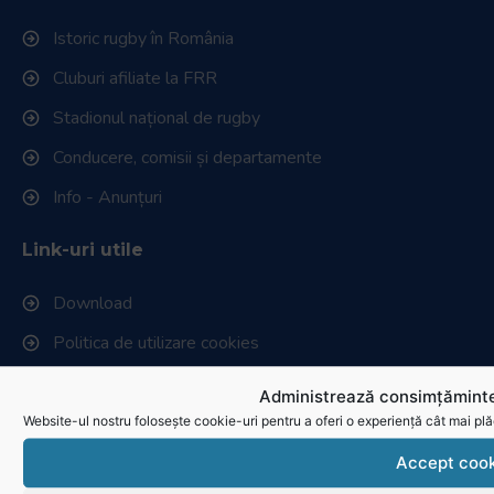
Istoric rugby în România
Cluburi afiliate la FRR
Stadionul național de rugby
Conducere, comisii și departamente
Info - Anunțuri
Link-uri utile
Download
Politica de utilizare cookies
Administrează consimțăminte
Website-ul nostru folosește cookie-uri pentru a oferi o experiență cât mai plă
Accept cook