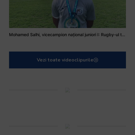
Mohamed Salhi, vicecampion național juniori I: Rugby-ul te învață să accepți și înfrângerile
Vezi toate videoclipurile