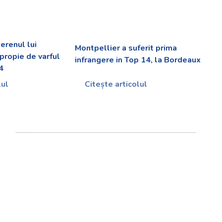
erenul lui
Montpellier a suferit prima
apropie de varful
infrangere in Top 14, la Bordeaux
14
lul
Citește articolul