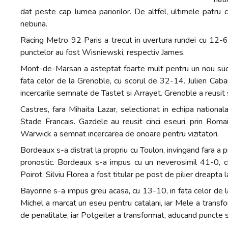
dat peste cap lumea pariorilor. De altfel, ultimele patru 
nebuna.
Racing Metro 92 Paris a trecut in uvertura rundei cu 12-6 
punctelor au fost Wisniewski, respectiv James.
Mont-de-Marsan a asteptat foarte mult pentru un nou succe
fata celor de la Grenoble, cu scorul de 32-14. Julien Caba
incercarile semnate de Tastet si Arrayet. Grenoble a reusit 
Castres, fara Mihaita Lazar, selectionat in echipa national
Stade Francais. Gazdele au reusit cinci eseuri, prin Rom
Warwick a semnat incercarea de onoare pentru vizitatori.
Bordeaux s-a distrat la propriu cu Toulon, invingand fara a p
pronostic. Bordeaux s-a impus cu un neverosimil 41-0, cu 
Poirot. Silviu Florea a fost titular pe post de pilier dreapta l
Bayonne s-a impus greu acasa, cu 13-10, in fata celor de la 
Michel a marcat un eseu pentru catalani, iar Mele a transfo
de penalitate, iar Potgeiter a transformat, aducand puncte s