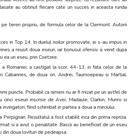
clasate au obtinut fiecare cate un succes in aceasta runda
pe teren propriu, de formula celor de la Clermont. Autorii
s in Top 14. In duelul noilor promovate, ei s-au impus in
nnes a reusit doua eseuri, iar bonusul ofensiv a venit dupa
si ea un eseu, prin Coetzee.
a a Romaniei, a castigat la scor, 44-13, in fata celor de la
ain Cabannes, de doua ori, Andrei, Taumoepeau si Martial.
rimi puncte. Probabil ca nimeni nu ar fi mizat pe un astfel de
cinci eseuri inscrise de Avei, Madaule, Clarkin, Munro si
a invingatori, fiind schimbat in partea a doua a meciului.
Perpignan. Rezultatul a fost stabilit inca din prima repriza.
rmat si a avut o penalitate. Bascii au beneficiat de un eseu
i din doua lovituri de pedeapsa.