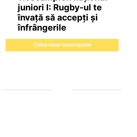
juniori I: Rugby-ul te
învață să accepți și
înfrângerile
Vezi toate videoclipurile