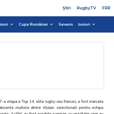
Știri
RugbyTV
FRR
niori
Cupa României
Sevens
Juniori
-a etapa a Top 14, elita rugby-ului francez, a fost marcata
absenta multora dintre titulari, selectionati pentru echipa
onala. Astfel, au fost posibile surprize, cu rezultate care au