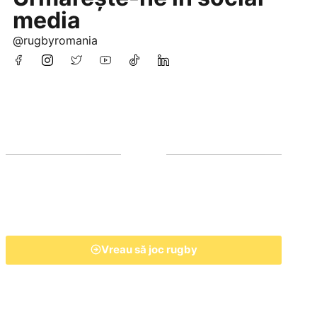
media
@rugbyromania
Vreau să joc rugby