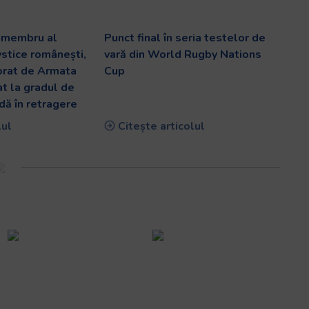
v membru al
Punct final în seria testelor de
ystice românești,
vară din World Rugby Nations
orat de Armata
Cup
at la gradul de
dă în retragere
lul
Citește articolul