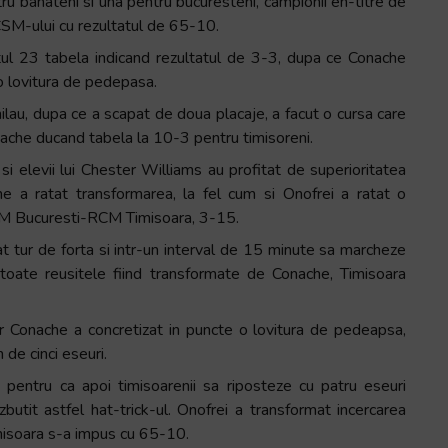
ru banateni si una pentru bucuresteni, campionii en-titre de
CSM-ului cu rezultatul de 65-10.
nutul 23 tabela indicand rezultatul de 3-3, dupa ce Conache
o lovitura de pedepasa.
nilau, dupa ce a scapat de doua placaje, a facut o cursa care
onache ducand tabela la 10-3 pentru timisoreni.
si elevii lui Chester Williams au profitat de superioritatea
 a ratat transformarea, la fel cum si Onofrei a ratat o
 CSM Bucuresti-RCM Timisoara, 3-15.
t tur de forta si intr-un interval de 15 minute sa marcheze
 toate reusitele fiind transformate de Conache, Timisoara
iar Conache a concretizat in puncte o lovitura de pedeapsa,
 de cinci eseuri.
 pentru ca apoi timisoarenii sa riposteze cu patru eseuri
tit astfel hat-trick-ul. Onofrei a transformat incercarea
imisoara s-a impus cu 65-10.