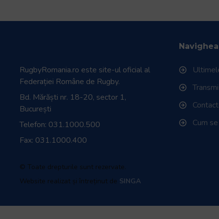
Navighea
RugbyRomania.ro
este site-ul oficial al
Ultimele
Federației Române de Rugby.
Transmisi
Bd. Mărăști nr. 18-20, sector 1,
Contac
București
Cum se
Telefon:
031.1000.500
Fax: 031.1000.400
© Toate drepturile sunt rezervate.
Website realizat și întreținut de
SINGA