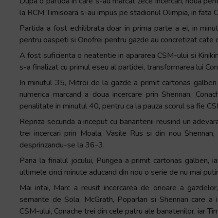
Dupa o partida in care s-au marcat zece incercari, noua pent
la RCM Timisoara s-au impus pe stadionul Olimpia, in fata 
Partida a fost echilibrata doar in prima parte a ei, in mi
pentru oaspeti si Onofrei pentru gazde au concretizat cate 
A fost suficienta o neatentie in apararea CSM-ului si Kiniki
s-a finalizat cu primul eseu al partidei, transformarea lui C
In minutul 35, Mitroi de la gazde a primit cartonas galben 
numerica marcand a doua incercare prin Shennan, Conache
penalitate in minutul 40, pentru ca la pauza scorul sa fie
Repriza secunda a inceput cu banantenii reusind un adevara
trei incercari prin Moala, Vasile Rus si din nou Shennan,
desprinzandu-se la 36-3.
Pana la finalul jocului, Pungea a primit cartonas galben, 
ultimele cinci minute aducand din nou o serie de nu mai putin
Mai intai, Marc a reusit incercarea de onoare a gazdelor,
semante de Sola, McGrath, Poparlan si Shennan care a izbu
CSM-ului, Conache trei din cele patru ale banatenilor, iar T