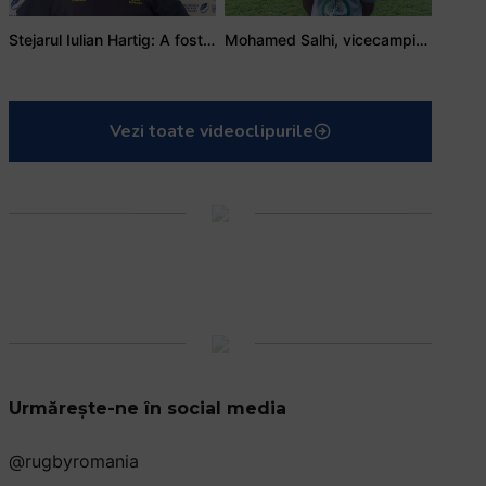
Stejarul Iulian Hartig: A fost un turneu care a unit mai mult echipa
Mohamed Salhi, vicecampion național juniori I: Rugby-ul te învață să accepți și înfrângerile
Vezi toate videoclipurile
Urmărește-ne în social media
@rugbyromania