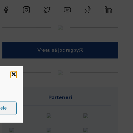
Vreau să joc rugby
Parteneri
țele