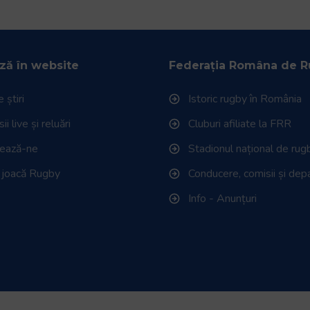
ză în website
Federația Româna de 
 știri
Istoric rugby în România
i live și reluări
Cluburi afiliate la FRR
tează-ne
Stadionul național de rug
 joacă Rugby
Conducere, comisii și de
Info - Anunțuri