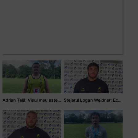
Adrian Țală: Visul meu este să debutez pentru România
Stejarul Logan Weidner: Echipa a muncit mult, iar asta se va vedea în meciurile de la Nations Cup