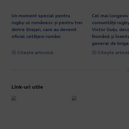
Un moment special pentru
Cel mai longevi
rugby-ul românesc și pentru trei
comunității rugb
dintre Stejari, care au devenit
Victor Guțu, dec
oficial cetățeni români
Română și înaint
general de briga
Citește articolul
Citește artico
Link-uri utile