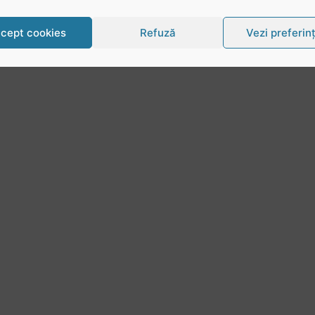
cept cookies
Refuză
Vezi preferin