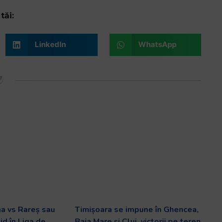
tăi:
LinkedIn
WhatsApp
ma vs Rareș sau
Timișoara se impune în Ghencea,
id în Liga de
Baia Mare și Cluj, victorii pe teren