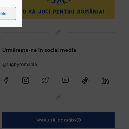
țele
Urmărește-ne în social media
@rugbyromania
Vreau să joc rugby