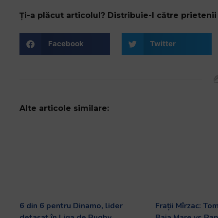
Ți-a plăcut articolul? Distribuie-l către prietenii 
Facebook
Twitter
Alte articole similare:
6 din 6 pentru Dinamo, lider
Frații Mîrzac: To
detașat în Liga de Rugby
Baia Mare vs Rap