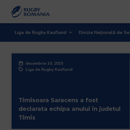
Welcome
to
All
in
One
Liga de Rugby Kaufland
Divizia Națională de Se
Accessibility
screen
reader.
To
decembrie 10, 2015
start
Liga de Rugby Kaufland
the
All
in
One
Timisoara Saracens a fost
Accessibility
screen
declarata echipa anului in judetul
reader,
Timis
press
"Ctrl