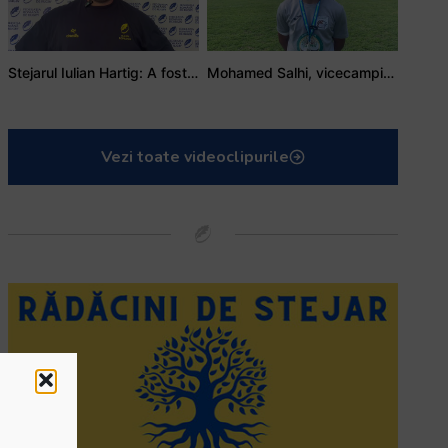
Stejarul Iulian Hartig: A fost un turneu care a unit mai mult echipa
Mohamed Salhi, vicecampion național juniori I: Rugby-ul te învață să accepți și înfrângerile
Vezi toate videoclipurile