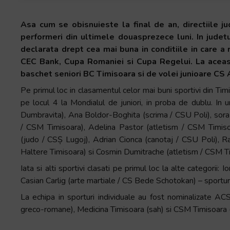
+
/".
Asa cum se obisnuieste la final de an, directiile ju
This
performeri din ultimele douasprezece luni. In judet
shortcut
declarata drept cea mai buna in conditiile in care a 
activates
CEC Bank, Cupa Romaniei si Cupa Regelui. La aceast
the
baschet seniori BC Timisoara si de volei junioare CS
screen
Pe primul loc in clasamentul celor mai buni sportivi din Timi
reader
pe locul 4 la Mondialul de juniori, in proba de dublu. I
to
Dumbravita), Ana Boldor-Boghita (scrima / CSU Poli), sora 
help
/ CSM Timisoara), Adelina Pastor (atletism / CSM Timisoa
you
(judo / CSȘ Lugoj), Adrian Cionca (canotaj / CSU Poli), 
navigate
Haltere Timisoara) si Cosmin Dumitrache (atletism / CSM Ti
and
Iata si alti sportivi clasati pe primul loc la alte categorii
interact
Casian Carlig (arte martiale / CS Bede Schotokan) – sportur
with
the
La echipa in sporturi individuale au fost nominalizate A
content.
greco-romane), Medicina Timisoara (sah) si CSM Timisoara (l