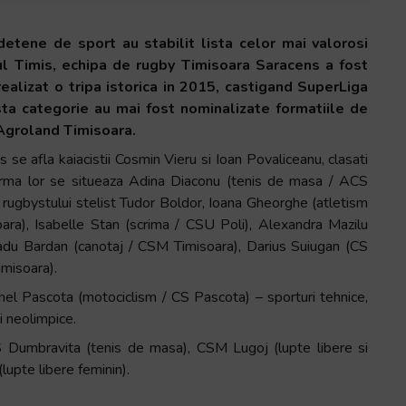
detene de sport au stabilit lista celor mai valorosi
ul Timis, echipa de rugby Timisoara Saracens a fost
realizat o tripa istorica in 2015, castigand SuperLiga
a categorie au mai fost nominalizate formatiile de
 Agroland Timisoara.
s se afla kaiacistii Cosmin Vieru si Ioan Povaliceanu, clasati
n urma lor se situeaza Adina Diaconu (tenis de masa / ACS
rugbystului stelist Tudor Boldor, Ioana Gheorghe (atletism
ra), Isabelle Stan (scrima / CSU Poli), Alexandra Mazilu
Radu Bardan (canotaj / CSM Timisoara), Darius Suiugan (CS
misoara).
: Ionel Pascota (motociclism / CS Pascota) – sporturi tehnice,
i neolimpice.
CS Dumbravita (tenis de masa), CSM Lugoj (lupte libere si
upte libere feminin).