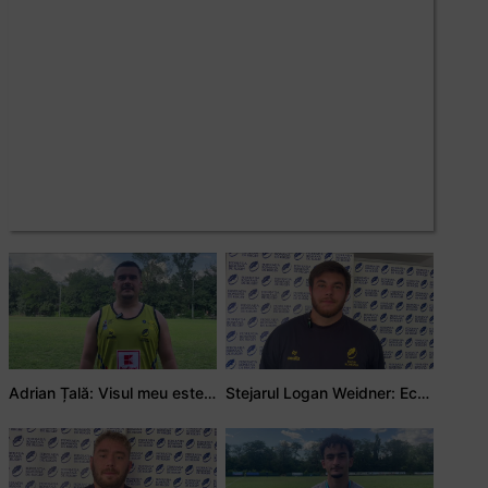
Adrian Țală: Visul meu este să debutez pentru România
Stejarul Logan Weidner: Echipa a muncit mult, iar asta se va vedea în meciurile de la Nations Cup