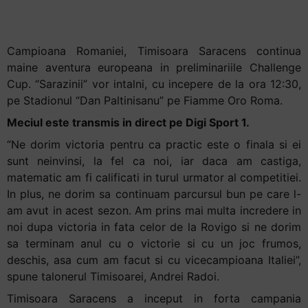
Challenge Cup
+
/".
This
Campioana Romaniei, Timisoara Saracens continua
shortcut
maine aventura europeana in preliminariile Challenge
activates
Cup. “Sarazinii” vor intalni, cu incepere de la ora 12:30,
the
pe Stadionul “Dan Paltinisanu” pe Fiamme Oro Roma.
screen
Meciul este transmis in direct pe Digi Sport 1.
reader
“Ne dorim victoria pentru ca practic este o finala si ei
to
sunt neinvinsi, la fel ca noi, iar daca am castiga,
help
matematic am fi calificati in turul urmator al competitiei.
you
In plus, ne dorim sa continuam parcursul bun pe care l-
navigate
am avut in acest sezon. Am prins mai multa incredere in
and
noi dupa victoria in fata celor de la Rovigo si ne dorim
interact
sa terminam anul cu o victorie si cu un joc frumos,
with
deschis, asa cum am facut si cu vicecampioana Italiei”,
the
spune talonerul Timisoarei, Andrei Radoi.
content.
Timisoara Saracens a inceput in forta campania