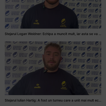
Stejarul Logan Weidner: Echipa a muncit mult, iar asta se va vedea în meciurile de la Nations Cup
Stejarul Iulian Hartig: A fost un turneu care a unit mai mult echipa