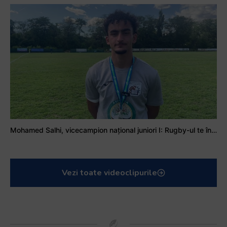
Mohamed Salhi, vicecampion național juniori I: Rugby-ul te învață să accepți și înfrângerile
Vezi toate videoclipurile