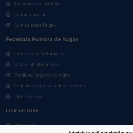
Transmisii live și reluări
Contactează-ne
Cum se joacă Rugby
Federația Româna de Rugby
Istoric rugby în România
Cluburi afiliate la FRR
Stadionul național de rugby
Conducere, comisii și departamente
Info - Anunțuri
Link-uri utile
Download
Administrează consimțămintel