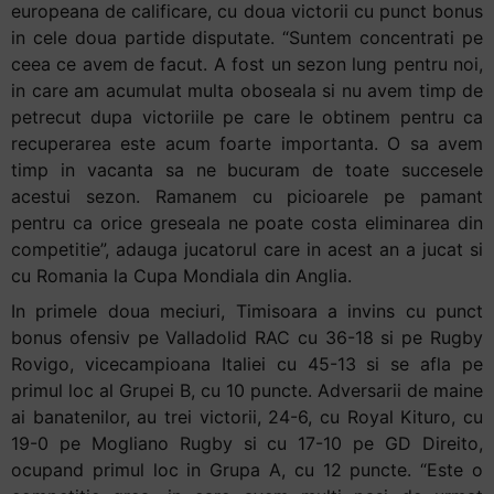
europeana de calificare, cu doua victorii cu punct bonus
in cele doua partide disputate. “Suntem concentrati pe
ceea ce avem de facut. A fost un sezon lung pentru noi,
in care am acumulat multa oboseala si nu avem timp de
petrecut dupa victoriile pe care le obtinem pentru ca
recuperarea este acum foarte importanta. O sa avem
timp in vacanta sa ne bucuram de toate succesele
acestui sezon. Ramanem cu picioarele pe pamant
pentru ca orice greseala ne poate costa eliminarea din
competitie”, adauga jucatorul care in acest an a jucat si
cu Romania la Cupa Mondiala din Anglia.
In primele doua meciuri, Timisoara a invins cu punct
bonus ofensiv pe Valladolid RAC cu 36-18 si pe Rugby
Rovigo, vicecampioana Italiei cu 45-13 si se afla pe
primul loc al Grupei B, cu 10 puncte. Adversarii de maine
ai banatenilor, au trei victorii, 24-6, cu Royal Kituro, cu
19-0 pe Mogliano Rugby si cu 17-10 pe GD Direito,
ocupand primul loc in Grupa A, cu 12 puncte. “Este o