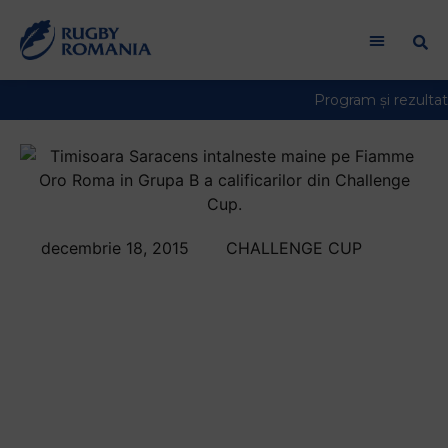
Welcome
to
All
in
One
Accessibility
screen
reader.
To
start
decembrie 18, 2015
CHALLENGE CUP
the
Timisoara Saracens
All
in
intalneste maine, pe
One
Fiamme Oro Roma in
Accessibility
screen
Grupa B a
reader,
press
calificarilor din
"Ctrl