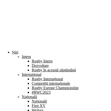
Știri
Intern
Rugby Intern
Dezvoltare
Rugby în această săptămână
Internațional
Rugby Internațional
Competiții internaționale
Rugby Europe Championship
#RWC2023
Națională
Națională
First XV
Wolves