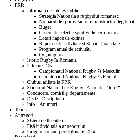
FRR
Informații de Interes Public
Strategia Nationala a rugbyului romanesc
Numărul de sportivi/antrenori/instructori legitimați
Buget
Criterii de selecție sportivi de performanță
Loturi naționale extinse
Rapoarte de activitate și Situații financiare
Program anual de activități
Organigrama
Istoric Rugby în Romania
Palmares CN
Campionatul Național Rugby 7s Masculin
Campionatul Național Rugby 7s Feminin
Cluburi afiliate la FRR
Stadionul Național de Rugby “Arcul de Triumf”
Conducere, comisii și departamente
Decizii Disciplinare
Info – Anunțuri
Tehnic
Antrenori
Sistem de licențiere
Fișă individuală a antrenorului
Program cursuri perfecționare 2024