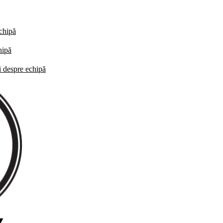
echipă
hipă
i despre echipă