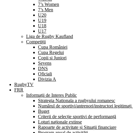
7’s Women
7’s Men
U20
U19
U18
U17
Liga de Rugby Kaufland
Competiții
Cupa României
Cupa Regelui
Copii si Juniori
Sevens
DNS
Oficiali
Divizia A
RugbyTV
FRR
Informații de Interes Public
Strategia Nationala a rugbyului romanesc
Numărul de sportivi/antrenori/instructori legitimați
Buget
Criterii de selecție sportivi de performanță
Loturi naționale extinse
Rapoarte de activitate și Situații financiare
Program anual de activități