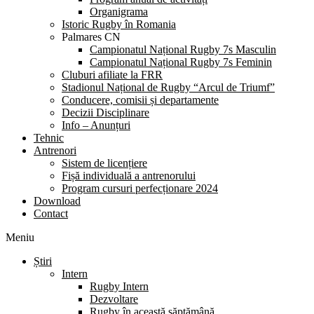
Organigrama
Istoric Rugby în Romania
Palmares CN
Campionatul Național Rugby 7s Masculin
Campionatul Național Rugby 7s Feminin
Cluburi afiliate la FRR
Stadionul Național de Rugby “Arcul de Triumf”
Conducere, comisii și departamente
Decizii Disciplinare
Info – Anunțuri
Tehnic
Antrenori
Sistem de licențiere
Fișă individuală a antrenorului
Program cursuri perfecționare 2024
Download
Contact
Meniu
Știri
Intern
Rugby Intern
Dezvoltare
Rugby în această săptămână