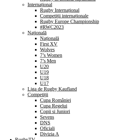
Internațional
Rugby Internațional
Competiții internaționale
Rugby Europe Championship
#RWC2023
Națională
Națională
First XV
Wolves
7’s Women
7’s Men
U20
U19
U18
U17
Liga de Rugby Kaufland
Competiții
Cupa României
Cupa Regelui
Copii si Juniori
Sevens
DNS
Oficiali
Divizia A
RugbyTV