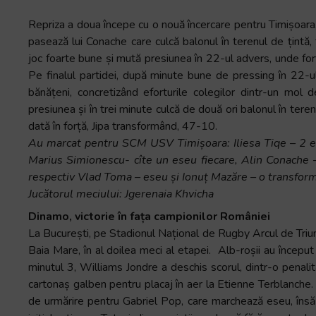
Repriza a doua începe cu o nouă încercare pentru Timișoara,
pasează lui Conache care culcă balonul în terenul de țint
joc foarte bune și mută presiunea în 22-ul advers, unde for
Pe finalul partidei, după minute bune de pressing în 22-
bănățeni, concretizând eforturile colegilor dintr-un mol 
presiunea și în trei minute culcă de două ori balonul în terenu
dată în forță, Jipa transformând, 47-10.
Au marcat pentru SCM USV Timișoara: Iliesa Tiqe – 2 e
Marius Simionescu- cîte un eseu fiecare, Alin Conache –
respectiv Vlad Toma – eseu și Ionuț Mazăre – o transform
Jucătorul meciului: Jgerenaia Khvicha
Dinamo, victorie în fața campionilor României
La București, pe Stadionul Național de Rugby Arcul de Triu
Baia Mare, în al doilea meci al etapei. Alb-roșii au început 
minutul 3, Williams Jondre a deschis scorul, dintr-o penal
cartonaș galben pentru placaj în aer la Etienne Terblanche.
de urmărire pentru Gabriel Pop, care marchează eseu, însă 