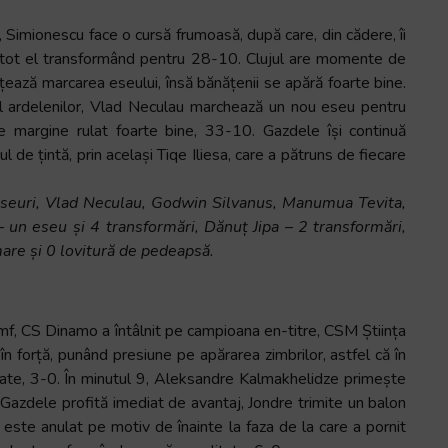
 Simionescu face o cursă frumoasă, după care, din cădere, îi
ă, tot el transformând pentru 28-10. Clujul are momente de
țează marcarea eseului, însă bănățenii se apără foarte bine.
ul ardelenilor, Vlad Neculau marchează un nou eseu pentru
de margine rulat foarte bine, 33-10. Gazdele își continuă
l de țintă, prin același Tiqe Iliesa, care a pătruns de fiecare
seuri, Vlad Neculau, Godwin Silvanus, Manumua Tevita,
 un eseu și 4 transformări, Dănuț Jipa – 2 transformări,
are și 0 lovitură de pedeapsă.
mf, CS Dinamo a întâlnit pe campioana en-titre, CSM Știința
în forță, punând presiune pe apărarea zimbrilor, astfel că în
itate, 3-0. În minutul 9, Aleksandre Kalmakhelidze primește
 Gazdele profită imediat de avantaj, Jondre trimite un balon
este anulat pe motiv de înainte la faza de la care a pornit