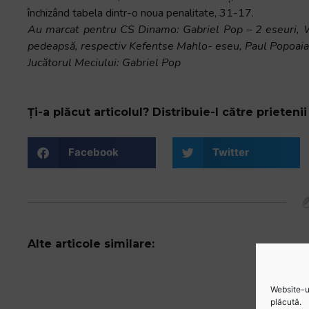
închizând tabela dintr-o noua penalitate, 31-17.
Au marcat pentru CS Dinamo: Gabriel Pop – 2 eseuri, Wi
pedeapsă, respectiv Kefentse Mahlo- eseu, Paul Popoaia 
Jucătorul Meciului: Gabriel Pop
Ți-a plăcut articolul? Distribuie-l către prietenii 
Facebook
Twitter
Alte articole similare:
Website-ul
plăcută.