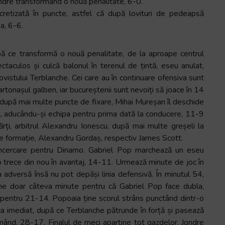
 Jondre transformând o nouă penalitate, 6-0.
tizată în puncte, astfel că după lovituri de pedeapsă
a, 6-6.
pă ce transformă o nouă penalitate, de la aproape centrul
taculos și culcă balonul în terenul de țintă, eseu anulat,
ovistului Terblanche. Cei care au în continuare ofensiva sunt
tonașul galben, iar bucureștenii sunt nevoiți să joace în 14
 după mai multe puncte de fixare, Mihai Mureșan îl deschide
, aducându-și echipa pentru prima dată la conducere, 11-9
rți, arbitrul Alexandru Ionescu, după mai multe greșeli la
are formație, Alexandru Gordaș, respectiv James Scott.
 încercare pentru Dinamo. Gabriel Pop marchează un eseu
o trece din nou în avantaj, 14-11. Urmează minute de joc în
 adversă însă nu pot depăși linia defensivă. În minutul 54,
ne doar câteva minute pentru că Gabriel Pop face dubla,
ă pentru 21-14. Popoaia ține scorul strâns punctând dintr-o
ca imediat, după ce Terblanche pătrunde în forță și pasează
rmând, 28-17. Finalul de meci aparține tot gazdelor, Jondre