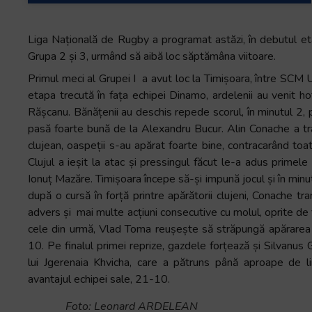
Liga Națională de Rugby a programat astăzi, în debutul etap
Grupa 2 și 3, urmând să aibă loc săptămâna viitoare.
Primul meci al Grupei I a avut loc la Timișoara, între SCM 
etapa trecută în fața echipei Dinamo, ardelenii au venit h
Rășcanu. Bănățenii au deschis repede scorul, în minutul 2, 
pasă foarte bună de la Alexandru Bucur. Alin Conache a tra
clujean, oaspeții s-au apărat foarte bine, contracarând toa
Clujul a ieșit la atac și pressingul făcut le-a adus primel
Ionuț Mazăre. Timișoara începe să-și impună jocul și în minut
după o cursă în forță printre apărătorii clujeni, Conache t
advers și mai multe acțiuni consecutive cu molul, oprite de fi
cele din urmă, Vlad Toma reușește să străpungă apărarea b
10. Pe finalul primei reprize, gazdele forțează și Silvan
lui Jgerenaia Khvicha, care a pătruns până aproape de li
avantajul echipei sale, 21-10.
Foto: Leonard ARDELEAN