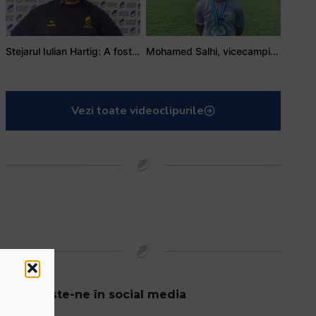
Stejarul Iulian Hartig: A fost un turneu care a unit mai mult echipa
Mohamed Salhi, vicecampion național juniori I: Rugby-ul te învață să accepți și înfrângerile
Vezi toate videoclipurile
Urmărește-ne în social media