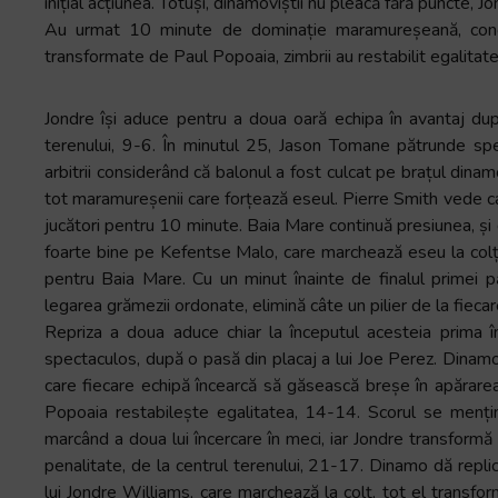
inițial acțiunea. Totuși, dinamoviștii nu pleacă fără puncte,
Au urmat 10 minute de dominație maramureșeană, concre
transformate de Paul Popoaia, zimbrii au restabilit egalitate
Jondre își aduce pentru a doua oară echipa în avantaj du
terenului, 9-6. În minutul 25, Jason Tomane pătrunde spec
arbitrii considerând că balonul a fost culcat pe brațul dinam
tot maramureșenii care forțează eseul. Pierre Smith vede car
jucători pentru 10 minute. Baia Mare continuă presiunea, și
foarte bine pe Kefentse Malo, care marchează eseu la colț
pentru Baia Mare. Cu un minut înainte de finalul primei pă
legarea grămezii ordonate, elimină câte un pilier de la fiec
Repriza a doua aduce chiar la începutul acesteia prima
spectaculos, după o pasă din placaj a lui Joe Perez. Dinam
care fiecare echipă încearcă să găsească breșe în apărarea
Popoaia restabilește egalitatea, 14-14. Scorul se menți
marcând a doua lui încercare în meci, iar Jondre transform
penalitate, de la centrul terenului, 21-17. Dinamo dă repli
lui Jondre Williams, care marchează la colț, tot el transfo