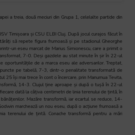
ei a treia, două meciuri din Grupa 1, celelalte partide din
USV Timișoara și CSU ELBI Cluj. După jocul curajos făcut în
otărâți să repete figura frumoasă și pe stadionul Gheorghe
printr-un eseu marcat de Marius Simionescu, care a primit o
nsformat, 7-0. Deși gazdele au stat minute în șir în 22-ul
te oportunitățile de a marca eseu ale adversarilor. Treptat,
e puncte pe tabelă, 7-3, dintr-o penalitate transformată de
ul 25 își mai trece în cont o încercare, prin Manumua Tevita,
ransformă, 14-3. Clujul ține aproape și după o tușă în 22-ul
ecare dată la câțiva centimetri de linia terenului de țintă, în
ănățenilor. Mazăre transformă, iar ecartul se reduce, 14-
us Godwin marchează un nou eseu, după o acțiune frumoasă a
nia terenului de țintă. Conache transformă pentru a mări