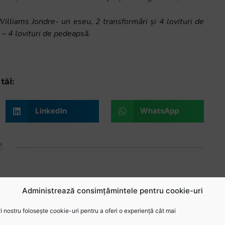
lliams Jondre- un eseu, 2 transformări și 4 lovituri de
– 4 lovituri de pedeapsă.
tăi:
LinkedIn
WhatsApp
Administrează consimțămintele pentru cookie-uri
 nostru folosește cookie-uri pentru a oferi o experiență cât mai