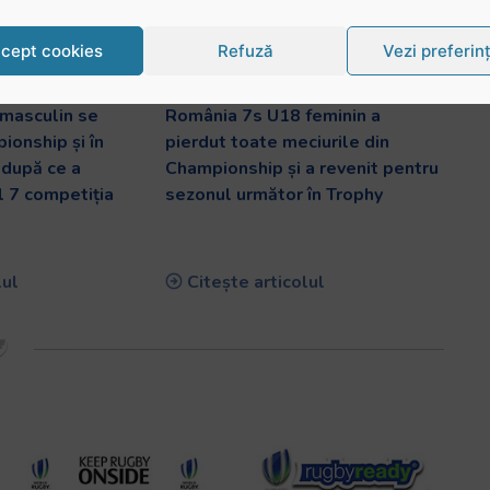
cept cookies
Refuză
Vezi preferin
masculin se
România 7s U18 feminin a
ionship și în
pierdut toate meciurile din
 după ce a
Championship și a revenit pentru
l 7 competiția
sezonul următor în Trophy
lul
Citește articolul