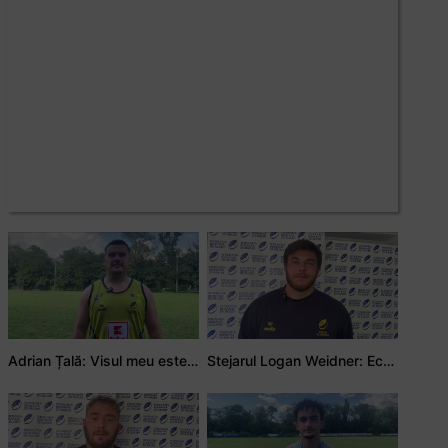
Adrian Țală: Visul meu este să debutez pentru România
Stejarul Logan Weidner: Echipa a muncit mult, iar asta se va vedea în meciurile de la Nations Cup