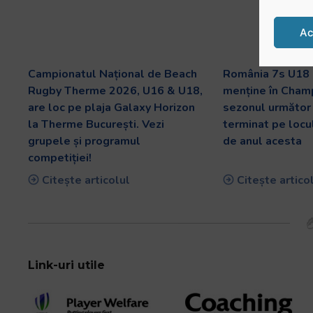
Ac
Campionatul Național de Beach
România 7s U18 
Rugby Therme 2026, U16 & U18,
menține în Champ
are loc pe plaja Galaxy Horizon
sezonul următor
la Therme București. Vezi
terminat pe locu
grupele și programul
de anul acesta
competiției!
Citește articolul
Citește artico
Link-uri utile