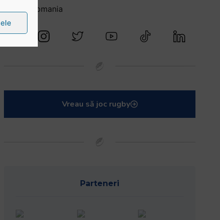
@rugbyromania
țele
Vreau să joc rugby
Parteneri