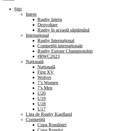
Știri
Intern
Rugby Intern
Dezvoltare
Rugby în această săptămână
Internațional
Rugby Internațional
Competiții internaționale
Rugby Europe Championship
#RWC2023
Națională
Națională
First XV
Wolves
7’s Women
7’s Men
U20
U19
U18
U17
Liga de Rugby Kaufland
Competiții
Cupa României
Cupa Regelui