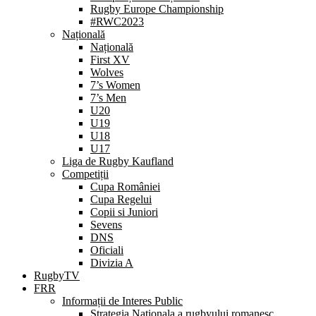
Rugby Europe Championship
#RWC2023
Națională
Națională
First XV
Wolves
7’s Women
7’s Men
U20
U19
U18
U17
Liga de Rugby Kaufland
Competiții
Cupa României
Cupa Regelui
Copii si Juniori
Sevens
DNS
Oficiali
Divizia A
RugbyTV
FRR
Informații de Interes Public
Strategia Nationala a rugbyului romanesc