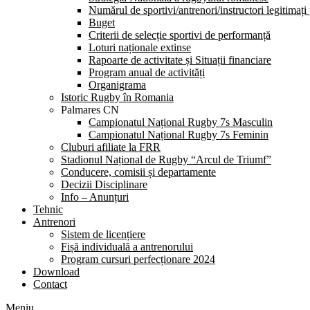
Numărul de sportivi/antrenori/instructori legitimați
Buget
Criterii de selecție sportivi de performanță
Loturi naționale extinse
Rapoarte de activitate și Situații financiare
Program anual de activități
Organigrama
Istoric Rugby în Romania
Palmares CN
Campionatul Național Rugby 7s Masculin
Campionatul Național Rugby 7s Feminin
Cluburi afiliate la FRR
Stadionul Național de Rugby “Arcul de Triumf”
Conducere, comisii și departamente
Decizii Disciplinare
Info – Anunțuri
Tehnic
Antrenori
Sistem de licențiere
Fișă individuală a antrenorului
Program cursuri perfecționare 2024
Download
Contact
Meniu