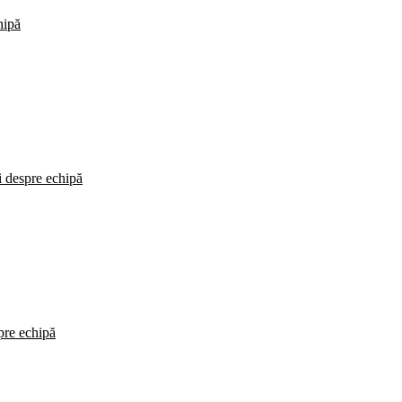
hipă
i despre echipă
spre echipă