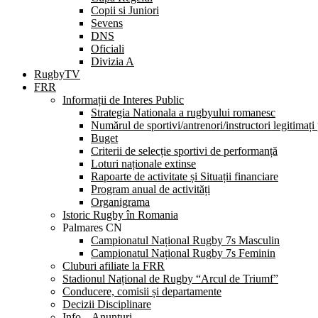
Copii si Juniori
Sevens
DNS
Oficiali
Divizia A
RugbyTV
FRR
Informații de Interes Public
Strategia Nationala a rugbyului romanesc
Numărul de sportivi/antrenori/instructori legitimați
Buget
Criterii de selecție sportivi de performanță
Loturi naționale extinse
Rapoarte de activitate și Situații financiare
Program anual de activități
Organigrama
Istoric Rugby în Romania
Palmares CN
Campionatul Național Rugby 7s Masculin
Campionatul Național Rugby 7s Feminin
Cluburi afiliate la FRR
Stadionul Național de Rugby “Arcul de Triumf”
Conducere, comisii și departamente
Decizii Disciplinare
Info – Anunțuri