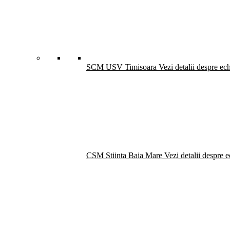
SCM USV Timisoara
Vezi detalii despre ec
CSM Stiinta Baia Mare
Vezi detalii despre 