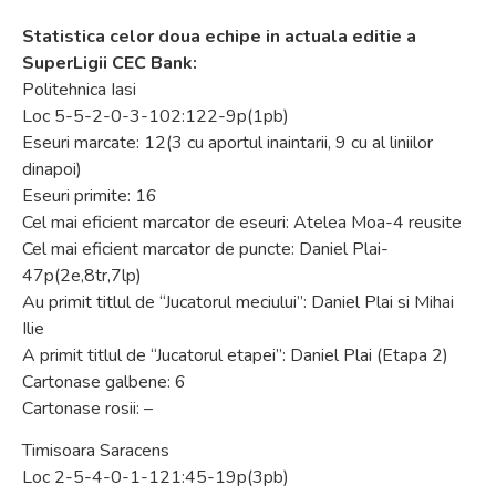
Statistica celor doua echipe in actuala editie a
SuperLigii CEC Bank:
Politehnica Iasi
Loc 5-5-2-0-3-102:122-9p(1pb)
Eseuri marcate: 12(3 cu aportul inaintarii, 9 cu al liniilor
dinapoi)
Eseuri primite: 16
Cel mai eficient marcator de eseuri: Atelea Moa-4 reusite
Cel mai eficient marcator de puncte: Daniel Plai-
47p(2e,8tr,7lp)
Au primit titlul de “Jucatorul meciului”: Daniel Plai si Mihai
Ilie
A primit titlul de “Jucatorul etapei”: Daniel Plai (Etapa 2)
Cartonase galbene: 6
Cartonase rosii: –
Timisoara Saracens
Loc 2-5-4-0-1-121:45-19p(3pb)