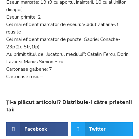
Eseuri marcate: 19 (9 cu aportul inaintarii, 10 cu al liniilor
dinapoi)
Eseuri primite: 2
Cel mai eficient marcator de eseuri: Vladut Zaharia-3
reusite
Cel mai eficient marcator de puncte: Gabriel Conache-
23p(2e,5tr,1lp)
Au primit titlul de “Jucatorul meciului”: Catalin Fercu, Dorin
Lazar si Marius Simionescu
Cartonase galbene: 7
Cartonase rosii: –
Ți-a plăcut articolul? Distribuie-l către prietenii
tăi:
Facebook
Twitter