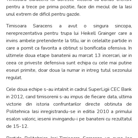
pentru a trece pe prima pozitie, face din meciul de la Iasi
unul extrem de dificil pentru gazde.
Timisoara Saracens a avut o singura sincopa,
nereprezentativa pentru trupa lui Heikell Grainger care a
invins ambele pretendente la titlu, iar in celelalte partide in
care a pornit ca favorita a obtinut si bonificatia ofensiva. In
ultimele doua etape banatenii au marcat 13 incercari, iar in
ceea ce priveste defensiva sunt echipa cu cele mai putine
eseuri primite, doar doua la numar in intreg tutul sezonului
regulat.
Cele doua echipe s-au intalnit in cadrul SuperLigii CEC Bank
in 2012, cand timisorenii s-au impus de fiecare data, ultima
victorie din istoria confruntarilor directe obtinuta de
Politehnica Iasi inregistrandu-se in editia 2010 a primului
esalon valoric, iesenii invingandu-i pe banateni cu rezultatul
de 15-12.