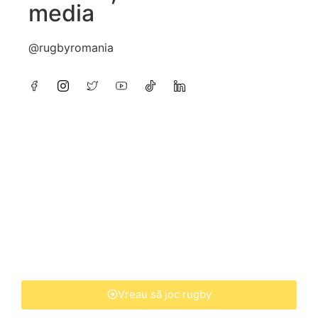
media
@rugbyromania
Vreau să joc rugby