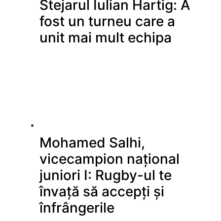
Stejarul Iulian Hartig: A
fost un turneu care a
unit mai mult echipa
Mohamed Salhi,
vicecampion național
juniori I: Rugby-ul te
învață să accepți și
înfrângerile