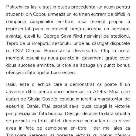
Politehnica Iasi a stat in etapa precedenta, iar acum pentru
studentii din Copou urmeaza un examen extrem de dificil in
compania campionilor en-titre, insa terenul propriu a
reprezentat pana in prezent pentru acestia un adevarat
avantaj, elevii lui George Sava fiind neinvinsi pe stadionul
Tepro de la inceputul sezonului, unde au castigat disputele
cu CSM Olimpia Bucuresti si Universiatea Cluj. In acest
moment iesenii au noua puncte in clasament gratie celor
doua succese amintite, la care se adauga un punct bonus
ofensiv in fata tigrilor bucuresteni.
Iasiul este o echipa care a demonstrat ca poate fi un
adversar dificil pentru orice adversar, cu Atelea Moa, care
alaturi de Skalia Sosefo conduc in ierarhia marcatorilor de
eseuri si Daniel Plai, capabil sa-si duca colegii la victorie
prin precizia din fata butului. Desigur de acesta data situatia
se prezinta cu totul altfel, deoarece numai faptul ca o vor
avea in fata pe campioana en-titre , dar mai ales ca
Timisoara Saracens isi doreste victoria cu bonus ofensiv