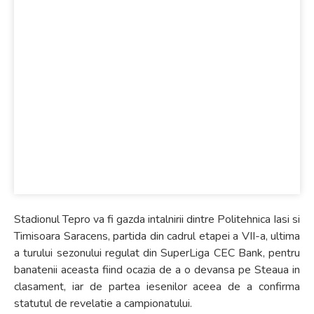
septembrie 9, 2016
Liga de Rugby Kaufland
Timisoara va juca la Iasi pentru
suprematia in turul sezonului
regulat
Stadionul Tepro va fi gazda intalnirii dintre Politehnica Iasi si
Timisoara Saracens, partida din cadrul etapei a VII-a, ultima
a turului sezonului regulat din SuperLiga CEC Bank, pentru
banatenii aceasta fiind ocazia de a o devansa pe Steaua in
clasament, iar de partea iesenilor aceea de a confirma
statutul de revelatie a campionatului.