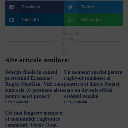
Facebook
Twitter
LinkedIn
WhatsApp
Alte articole similare:
Selecție finală în cadrul
Un moment special pentru
proiectului Erasmus+
rugby-ul românesc și
Rugby NextGen. Vezi care
pentru trei dintre Stejari,
sunt cele 10 persoane alese
care au devenit oficial
pentru acest proiect!
cetățeni români
Citește articolul
Citește articolul
Cel mai longeviv membru
al comunității rugbystice
românești, Victor Guțu,