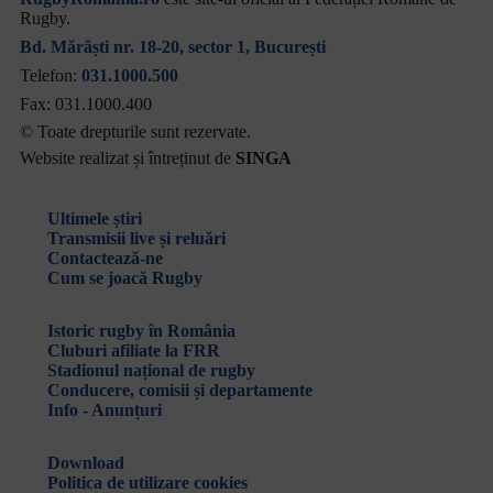
Rugby.
Bd. Mărăști nr. 18-20, sector 1, București
Telefon:
031.1000.500
Fax: 031.1000.400
© Toate drepturile sunt rezervate.
Website realizat și întreținut de
SINGA
Navighează în website
Ultimele știri
Transmisii live și reluări
Contactează-ne
Cum se joacă Rugby
Federația Româna de Rugby
Istoric rugby în România
Cluburi afiliate la FRR
Stadionul național de rugby
Conducere, comisii și departamente
Info - Anunțuri
Link-uri utile
Download
Politica de utilizare cookies