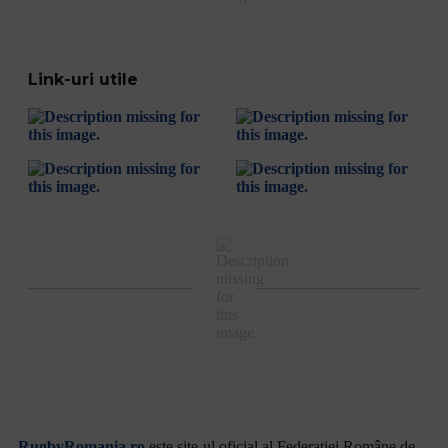
Link-uri utile
RugbyRomania.ro
este site-ul oficial al Federației Române de