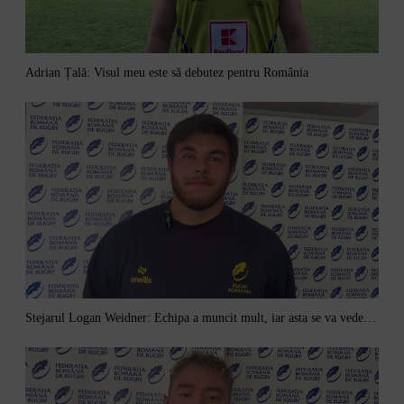
Adrian Țală: Visul meu este să debutez pentru România
Stejarul Logan Weidner: Echipa a muncit mult, iar asta se va vedea în meciurile de la Nations Cup