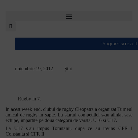
Welcome
to
All
in
One
Accessibility
screen
reader.
To
start
the
All
noiembrie 19, 2012
Știri
in
Tomitanii si LPS s-au impus in turneul amical
One
de rugby in 7
Accessibility
screen
reader,
Rugby in 7.
press
"Ctrl
In acest week-end, clubul de rugby Cleopatra a organizat Turneul
+
amical de rugby in sapte. La startul competitiei s-au aliniat sase
/".
echipe, impartite pe doua categorii de varsta, U16 si U17.
This
shortcut
La U17 s-au impus Tomitanii, dupa ce au invins CFR I
activates
Constanta si CFR II.
the