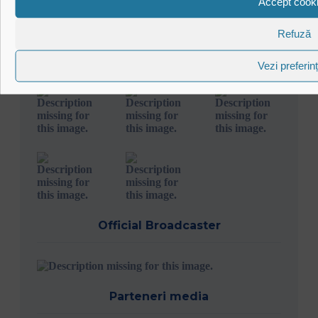
Accept cook
Refuză
Vezi preferin
Official Broadcaster
Parteneri media