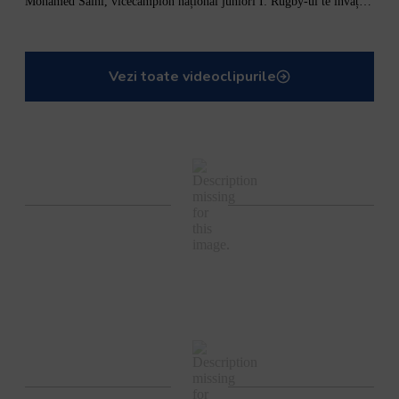
Mohamed Salhi, vicecampion național juniori I: Rugby-ul te învață să accepți și înfrângerile
Vezi toate videoclipurile