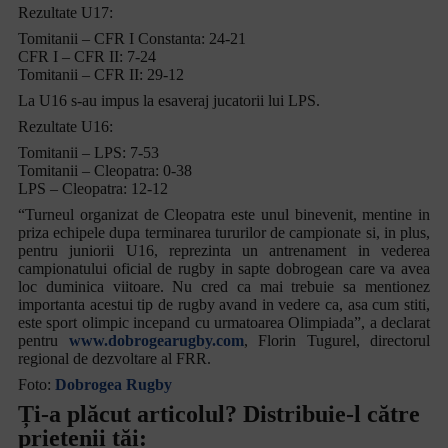
Rezultate U17:
screen
reader
Tomitanii – CFR I Constanta: 24-21
to
CFR I – CFR II: 7-24
help
Tomitanii – CFR II: 29-12
you
La U16 s-au impus la esaveraj jucatorii lui LPS.
navigate
and
Rezultate U16:
interact
Tomitanii – LPS: 7-53
with
Tomitanii – Cleopatra: 0-38
the
LPS – Cleopatra: 12-12
content.
“Turneul organizat de Cleopatra este unul binevenit, mentine in
priza echipele dupa terminarea tururilor de campionate si, in plus,
pentru juniorii U16, reprezinta un antrenament in vederea
campionatului oficial de rugby in sapte dobrogean care va avea
loc duminica viitoare. Nu cred ca mai trebuie sa mentionez
importanta acestui tip de rugby avand in vedere ca, asa cum stiti,
este sport olimpic incepand cu urmatoarea Olimpiada”, a declarat
pentru
www.dobrogearugby.com
, Florin Tugurel, directorul
regional de dezvoltare al FRR.
Foto:
Dobrogea Rugby
Ți-a plăcut articolul? Distribuie-l către
prietenii tăi: