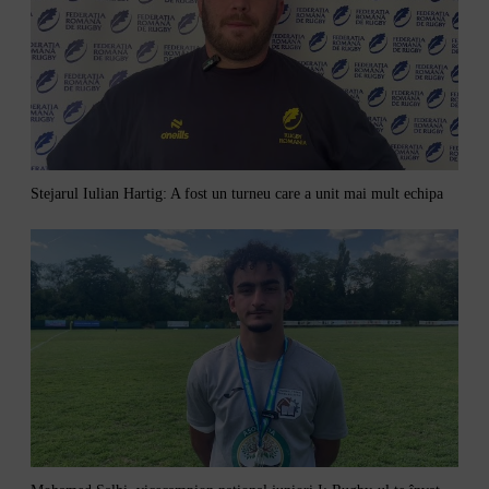
Stejarul Iulian Hartig: A fost un turneu care a unit mai mult echipa