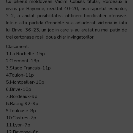
Cu pilierul moldovean Vadim Cobials titular, Bordeaux a
invins pe Bayonne, rezultat 40-20, insa raportul eseurilor,
3-2, a anulat posibilitatea obtinerii bonificatiei ofensive.
Intr-o alta partida Grenoble si-a adjudecat victoria in fata
lui Brive, 36-23, un joc in care s-au aratat nu mai putin de
trei cartonase rosii, doua chiar invingatorilor.
Clasament:
1.La Rochelle-15p
2.Clermont-13p
3.Stade Francais-11p
4.Toulon-11p
5.Montpellier-10p
6.Brive-10p
7.Bordeaux-9p
8.Racing 92-9p
9.Toulouse-8p
10.Castres-7p
11.Lyon-7p
12.Bayonne-6p