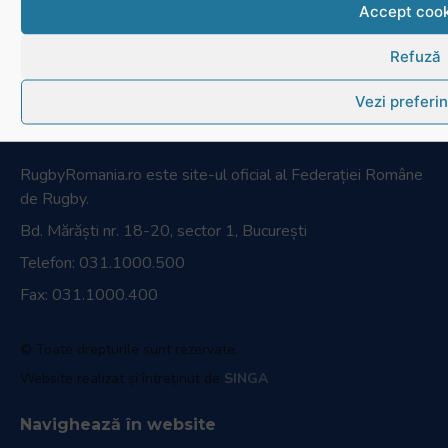
Accept cook
Refuză
Vezi preferin
RugbyRomania.ro
este site-ul oficial al Federației Române
de Rugby.
Bd. Mărăști nr. 18-20, sector 1, București
Telefon:
031.1000.500
Fax: 031.1000.400
© Toate drepturile sunt rezervate.
Website realizat și întreținut de
SINGA
Navighează în website