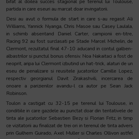
bifat al doilea succes stagional pe terenul lui Toulouse,
Accessibility,
partida in care eseuri au marcat doar invingatorii.
apăsați
Desi au avut o formula de start in care s-au regasit Ali
„Ctrl
Williams, Yannick Nyanga, Chris Masoe sau Casey Laulala,
+
in schimb absentand Daniel Carter, campionii en-titre,
/”
Racing 92 au fost surclasati pe Stade Marcel Michelin, de
Această
Clermont, rezultatul final 47-10 aducand in contul galben-
comandă
albastrilor si punctul bonus ofensiv. Noa Nakaitaci a fost de
rapidă
neoprit, aripa lui Clermont izbutind un hat-trick, alaturi de un
activează
eseu de penalizare si reusitele jucatorilor Camille Lopez,
cititorul
respectiv georgianul Davit Zirakashvili, incercarea de
de
onoare a parizienilor avandu-l ca autor pe Sean Jack
ecran
Robinson.
pentru
a
Toulon a castigat cu 32-15 pe terenul lui Toulouse, in
vă
conditiile in care gazdele au punctat doar din tentativele de
ajuta
tinta ale jucatorilor Sebastien Bezy si Florian Fritz, in timp
să
ce vizitatorii au finalizat de trei ori in terenul de tinta advers
navigați
prin Guilhem Guirado, Axel Muller si Charles Ollivon astfel