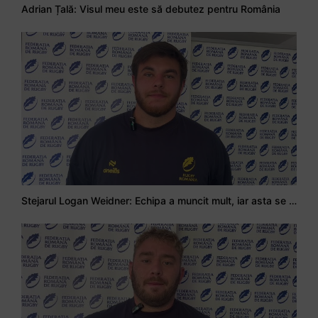
Adrian Țală: Visul meu este să debutez pentru România
Stejarul Logan Weidner: Echipa a muncit mult, iar asta se va vedea în meciurile de la Nations Cup