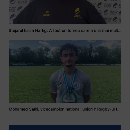
Stejarul Iulian Hartig: A fost un turneu care a unit mai mult echipa
Mohamed Salhi, vicecampion național juniori I: Rugby-ul te învață să accepți și înfrângerile