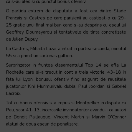
și
ca s-au ales si cu punctul bonus ofensiv.
să
O partida extrem de disputata a fost cea dintre Stade
interacționați
Francais si Castres pe care parizienii au castigat-o cu 29-
cu
25 gratie unui final mai bun cand s-au desprins cu eseul lui
conținutul.
Geoffrey Doumayarou si tentativele de tinta concretizate
de Julien Dupuy.
La Castres, Mihaita Lazar a intrat in partea secunda, minutul
55 si a primit un cartonas galben.
Surprinzator in fruntea clasamentului Top 14 se afla La
Rochelle care si-a trecut in cont a treia victorie, 43-18 in
fata lui Lyon, bonusul ofensiv fiind asigurat de reusitele
jucatorilor Kini Murimurivalu dubla, Paul Joordan si Gabriel
Lacroix.
Tot cu bonus ofensiv s-a impus si Montpellier in disputa cu
Pau, scor 41-13, incercarile invingatorilor avandu-i ca autori
pe Benoit Paillaugue, Vincent Martin si Marvin O’Connor
alaturi de doua eseuri de penalizare.