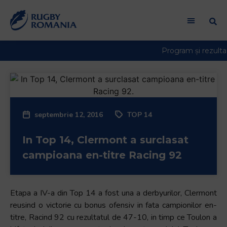
Bun
venit
la
cititorul
de
ecran
All
in
One
septembrie 12, 2016
TOP 14
Accessibility
Pentru
In Top 14, Clermont a surclasat
a
porni
campioana en-titre Racing 92
cititorul
de
ecran
Etapa a IV-a din Top 14 a fost una a derbyurilor, Clermont
All
reusind o victorie cu bonus ofensiv in fata campionilor en-
in
titre, Racind 92 cu rezultatul de 47-10, in timp ce Toulon a
One