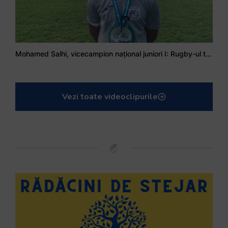
Mohamed Salhi, vicecampion național juniori I: Rugby-ul te învață să accepți și înfrângerile
Vezi toate videoclipurile