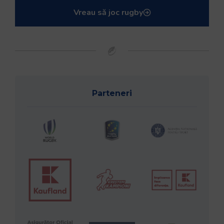
Vreau să joc rugby
Parteneri