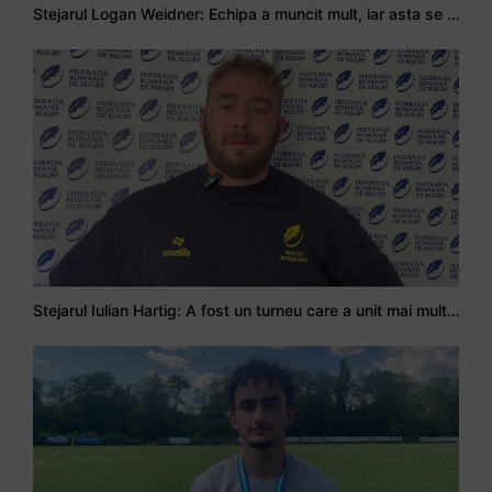
Stejarul Logan Weidner: Echipa a muncit mult, iar asta se va vedea în meciurile de la Nations Cup
Stejarul Iulian Hartig: A fost un turneu care a unit mai mult echipa