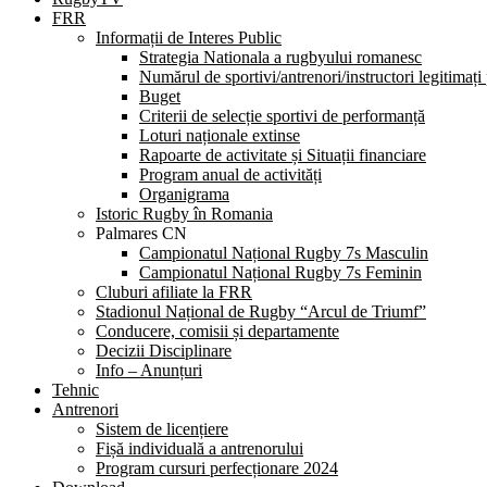
FRR
Informații de Interes Public
Strategia Nationala a rugbyului romanesc
Numărul de sportivi/antrenori/instructori legitimați
Buget
Criterii de selecție sportivi de performanță
Loturi naționale extinse
Rapoarte de activitate și Situații financiare
Program anual de activități
Organigrama
Istoric Rugby în Romania
Palmares CN
Campionatul Național Rugby 7s Masculin
Campionatul Național Rugby 7s Feminin
Cluburi afiliate la FRR
Stadionul Național de Rugby “Arcul de Triumf”
Conducere, comisii și departamente
Decizii Disciplinare
Info – Anunțuri
Tehnic
Antrenori
Sistem de licențiere
Fișă individuală a antrenorului
Program cursuri perfecționare 2024