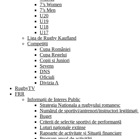
7’s Women
7’s Men
U20
U19
U18
U17
Liga de Rugby Kaufland
Competiții
Cupa României
Cupa Regelui
Copii si Juniori
Sevens
DNS
Oficiali
Divizia A
RugbyTV
FRR
Informații de Interes Public
Strategia Nationala a rugbyului romanesc
Numărul de sportivi/antrenori/instructori legitimați
Buget
Criterii de selecție sportivi de performanță
Loturi naționale extinse
Rapoarte de activitate și Situații financiare
Program anual de activități