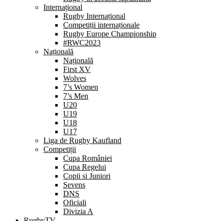
Internațional
Rugby Internațional
Competiții internaționale
Rugby Europe Championship
#RWC2023
Națională
Națională
First XV
Wolves
7’s Women
7’s Men
U20
U19
U18
U17
Liga de Rugby Kaufland
Competiții
Cupa României
Cupa Regelui
Copii si Juniori
Sevens
DNS
Oficiali
Divizia A
RugbyTV