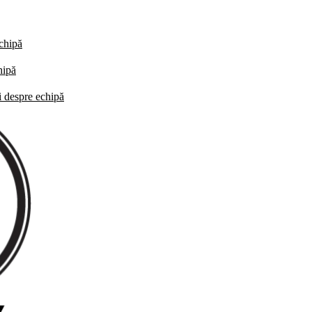
echipă
hipă
i despre echipă