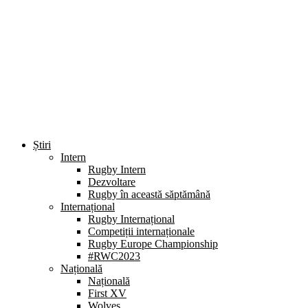
Știri
Intern
Rugby Intern
Dezvoltare
Rugby în această săptămână
Internațional
Rugby Internațional
Competiții internaționale
Rugby Europe Championship
#RWC2023
Națională
Națională
First XV
Wolves