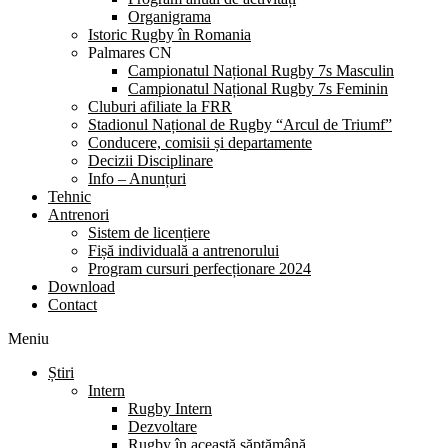
Organigrama
Istoric Rugby în Romania
Palmares CN
Campionatul Național Rugby 7s Masculin
Campionatul Național Rugby 7s Feminin
Cluburi afiliate la FRR
Stadionul Național de Rugby “Arcul de Triumf”
Conducere, comisii și departamente
Decizii Disciplinare
Info – Anunțuri
Tehnic
Antrenori
Sistem de licențiere
Fișă individuală a antrenorului
Program cursuri perfecționare 2024
Download
Contact
Meniu
Știri
Intern
Rugby Intern
Dezvoltare
Rugby în această săptămână