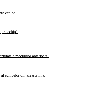
spre echipă
espre echipă
zultatele meciurilor anterioare.
al echipelor din această ligă.