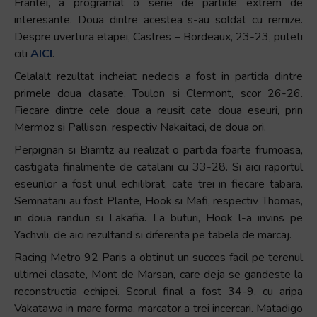
Frantei, a programat o serie de partide extrem de
interesante. Doua dintre acestea s-au soldat cu remize.
Despre uvertura etapei, Castres – Bordeaux, 23-23, puteti
citi
AICI
.
Celalalt rezultat incheiat nedecis a fost in partida dintre
primele doua clasate, Toulon si Clermont, scor 26-26.
Fiecare dintre cele doua a reusit cate doua eseuri, prin
Mermoz si Pallison, respectiv Nakaitaci, de doua ori.
Perpignan si Biarritz au realizat o partida foarte frumoasa,
castigata finalmente de catalani cu 33-28. Si aici raportul
eseurilor a fost unul echilibrat, cate trei in fiecare tabara.
Semnatarii au fost Plante, Hook si Mafi, respectiv Thomas,
in doua randuri si Lakafia. La buturi, Hook l-a invins pe
Yachvili, de aici rezultand si diferenta pe tabela de marcaj.
Racing Metro 92 Paris a obtinut un succes facil pe terenul
ultimei clasate, Mont de Marsan, care deja se gandeste la
reconstructia echipei. Scorul final a fost 34-9, cu aripa
Vakatawa in mare forma, marcator a trei incercari. Matadigo