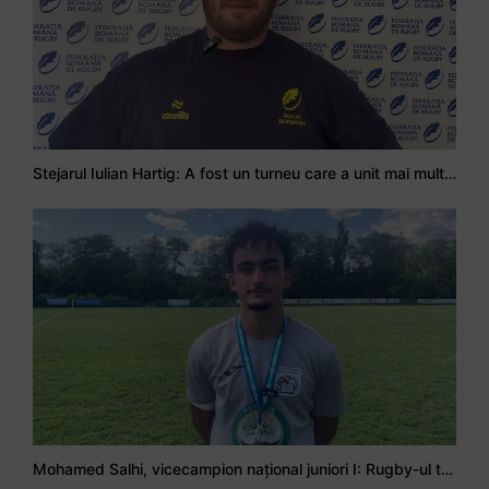
Stejarul Iulian Hartig: A fost un turneu care a unit mai mult echipa
Mohamed Salhi, vicecampion național juniori I: Rugby-ul te învață să accepți și înfrângerile