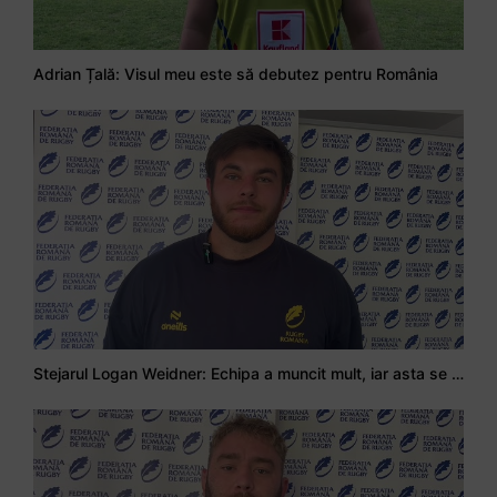
Adrian Țală: Visul meu este să debutez pentru România
Stejarul Logan Weidner: Echipa a muncit mult, iar asta se va vedea în meciurile de la Nations Cup