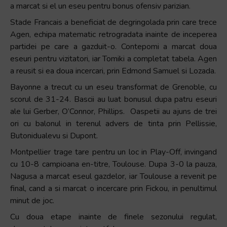
a marcat si el un eseu pentru bonus ofensiv parizian.
Stade Francais a beneficiat de degringolada prin care trece
Agen, echipa matematic retrogradata inainte de inceperea
partidei pe care a gazduit-o. Contepomi a marcat doua
eseuri pentru vizitatori, iar Tomiki a completat tabela. Agen
a reusit si ea doua incercari, prin Edmond Samuel si Lozada.
Bayonne a trecut cu un eseu transformat de Grenoble, cu
scorul de 31-24. Bascii au luat bonusul dupa patru eseuri
ale lui Gerber, O’Connor, Phillips. Oaspetii au ajuns de trei
ori cu balonul in terenul advers de tinta prin Pellissie,
Butonidualevu si Dupont.
Montpellier trage tare pentru un loc in Play-Off, invingand
cu 10-8 campioana en-titre, Toulouse. Dupa 3-0 la pauza,
Nagusa a marcat eseul gazdelor, iar Toulouse a revenit pe
final, cand a si marcat o incercare prin Fickou, in penultimul
minut de joc.
Cu doua etape inainte de finele sezonului regulat,