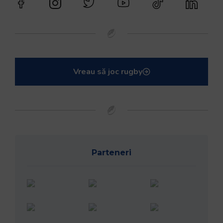
Vreau să joc rugby
Parteneri