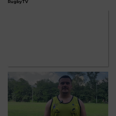
RugbyTV