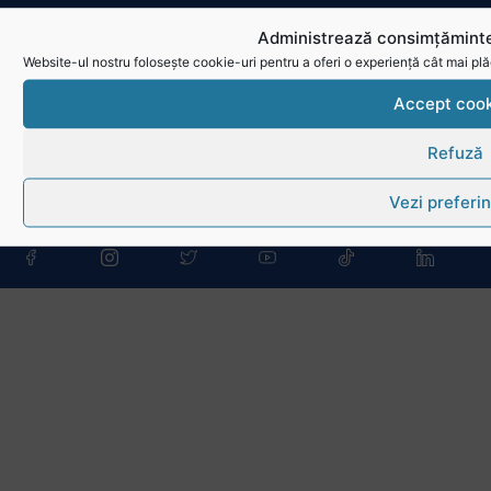
Conducere, comisii și departamente
Administrează consimțăminte
Website-ul nostru folosește cookie-uri pentru a oferi o experiență cât mai plă
Info - Anunțuri
Accept cook
Link-uri utile
Refuză
Download
Vezi preferin
Politica de utilizare cookies