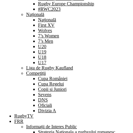
Rugby Europe Championship
#RWC2023
Națională
Națională
First XV
Wolves
7’s Women
7’s Men
U20
U19
U18
U17
Liga de Rugby Kaufland
Competiții
Cupa României
Cupa Regelui
Copii si Juniori
Sevens
DNS
Oficiali
Divizia A
RugbyTV
FRR
Informații de Interes Public
Strategia Nationala a rugbyului romanesc