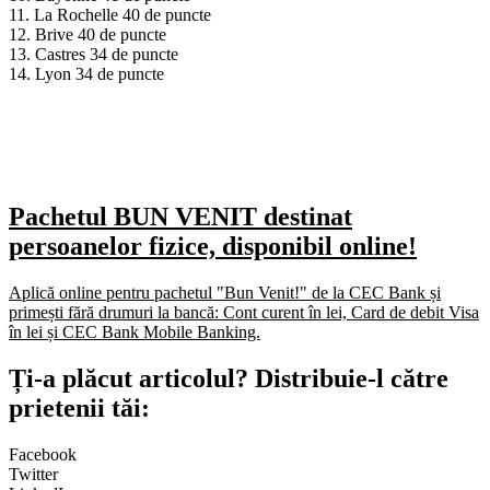
11. La Rochelle 40 de puncte
12. Brive 40 de puncte
13. Castres 34 de puncte
14. Lyon 34 de puncte
Pachetul BUN VENIT destinat
persoanelor fizice, disponibil online!
Aplică online pentru pachetul "Bun Venit!" de la CEC Bank și
primești fără drumuri la bancă: Cont curent în lei, Card de debit Visa
în lei și CEC Bank Mobile Banking.​
Ți-a plăcut articolul? Distribuie-l către
prietenii tăi:
Facebook
Twitter