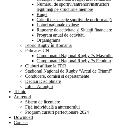
Numărul de sportivi/antrenori/instructori
legitimați pe structurile membre
Buget
Criterii de selecție sportivi de performanță
Loturi naționale extinse
Rapoarte de activitate și Situații financiare
Program anual de activități
Organigrama
Istoric Rugby în Romania
Palmares CN
Campionatul Național Rugby 7s Masculin
Campionatul Național Rugby 7s Feminin
Cluburi afiliate la FRR
Stadionul Național de Rugby “Arcul de Triumf”
Conducere, comisii și departamente
Decizii Disciplinare
Info – Anunțuri
Tehnic
Antrenori
Sistem de licențiere
Fișă individuală a antrenorului
Program cursuri perfecționare 2024
Download
Contact