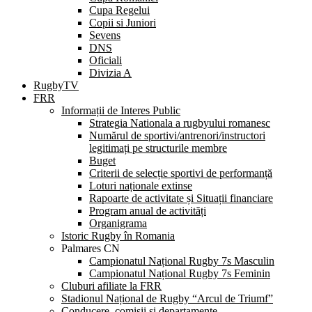
Cupa Regelui
Copii si Juniori
Sevens
DNS
Oficiali
Divizia A
RugbyTV
FRR
Informații de Interes Public
Strategia Nationala a rugbyului romanesc
Numărul de sportivi/antrenori/instructori
legitimați pe structurile membre
Buget
Criterii de selecție sportivi de performanță
Loturi naționale extinse
Rapoarte de activitate și Situații financiare
Program anual de activități
Organigrama
Istoric Rugby în Romania
Palmares CN
Campionatul Național Rugby 7s Masculin
Campionatul Național Rugby 7s Feminin
Cluburi afiliate la FRR
Stadionul Național de Rugby “Arcul de Triumf”
Conducere, comisii și departamente