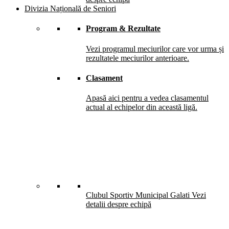
Divizia Națională de Seniori
Program & Rezultate
Vezi programul meciurilor care vor urma și
rezultatele meciurilor anterioare.
Clasament
Apasă aici pentru a vedea clasamentul
actual al echipelor din această ligă.
Clubul Sportiv Municipal Galati
Vezi
detalii despre echipă