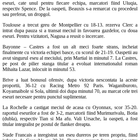
eseuri, cate unul pentru fiecare echipa, marcatori fiind Uluqia,
respectiv Spence. De la oaspeti, Beauxis s-a remarcat cu procedeul
sau preferat, un dropgol.
Toulouse a trecut greu de Montpellier cu 18-13. rezerva Clerc a
intrat dupa pauza si a transat meciul in favoarea gazdelor, cu doua
eseuri. Pentru vizitatori, Nagusa a reusit o incercare.
Bayonne – Castres a fost un alt meci foarte strans, incheiat
finalmente cu victoria echipei basce, cu scorul de 21-19. Oaspetii au
avut singurul eseu al meciului, prin Martial in minutul 7. La Castres,
pe post de pilier stanga titular a evoluat internationalul roman
Mihaita Lazar, inlocuit in minutul 53.
Brive a luat bonusul ofensiv, dupa victoria nescontata la aceste
proportii, 36-12 cu Racing Metro 92 Paris. Waganiburoto,
Koyamaibole si Sola, ultimii doi dupa minutul 70, au marcat cele trei
eseuri necesare pentru punctul suplimentar.
La Rochelle a castigat meciul de acasa cu Oyonnax, scor 35-20.
raportul eseurilor a fost de 3-2, marcatorii fiind Murimurivalu, Botia
(dubla), respectiv Tian si Ma afu. Vali Ursache, la oaspeti, a fost
titular integralist pe postul de flanker dreapta.
Stade Francais a inregistrat un eseu dureros pe teren propriu, fiind