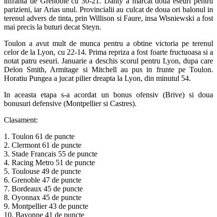
infranta de Grenoble cu 30-21. Danty a marcat doua eseuri pentru
parizieni, iar Arias unul. Provincialii au culcat de doua ori balonul in
terenul advers de tinta, prin Willison si Faure, insa Wisniewski a fost
mai precis la buturi decat Steyn.
Toulon a avut mult de munca pentru a obtine victoria pe terenul
celor de la Lyon, cu 22-14. Prima repriza a fost foarte fructuoasa si a
notat patru eseuri. Januarie a deschis scorul pentru Lyon, dupa care
Delon Smith, Armitage si Mitchell au pus in frunte pe Toulon.
Horatiu Pungea a jucat pilier dreapta la Lyon, din minutul 54.
In aceasta etapa s-a acordat un bonus ofensiv (Brive) si doua
bonusuri defensive (Montpellier si Castres).
Clasament:
1. Toulon 61 de puncte
2. Clermont 61 de puncte
3. Stade Francais 55 de puncte
4. Racing Metro 51 de puncte
5. Toulouse 49 de puncte
6. Grenoble 47 de puncte
7. Bordeaux 45 de puncte
8. Oyonnax 45 de puncte
9. Montpellier 43 de puncte
10. Bayonne 41 de puncte