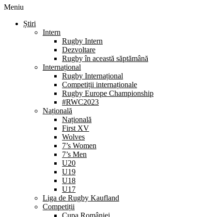
Meniu
Știri
Intern
Rugby Intern
Dezvoltare
Rugby în această săptămână
Internațional
Rugby Internațional
Competiții internaționale
Rugby Europe Championship
#RWC2023
Națională
Națională
First XV
Wolves
7’s Women
7’s Men
U20
U19
U18
U17
Liga de Rugby Kaufland
Competiții
Cupa României