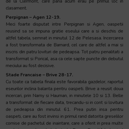
de la Clermont, care pana acum erau pe primul loc in
+
clasament.
/".
Perpignan – Agen 12-19.
This
Meci foarte disputat intre Perpignan si Agen, oaspetii
shortcut
reusind sa se impuna gratie eseului care a si deschis de
activates
altfel tabela, semnat in minutul 12 de Pelesasa. Incercarea
the
a fost transformata de Barnard, cel care de altfel a mai si
screen
inscris din patru lovituri de pedeapsa. Tot patru penalitati a
reader
transformat si Porical, asa ca cele sapte puncte din debutul
to
meciului au fost decisive.
help
Stade Francaise – Brive 28-17.
you
Cu toate ca tabela finala este favorabila gazdelor, raportul
navigate
eseurilor inclina balanta pentru oaspeti. Brive a reusit doua
and
incercari, prin Namy si Hauman, in minutele 10 si 13. Belle
interact
a transformat de fiecare data, trecandu-si in cont si lovitura
with
de pedeapsa din minutul 61. Prea putin insa pentru
the
oaspeti, care au fost invinsi in primul rand datorita greselilor
content.
comise de pachetul de inaintare, care a oferit in prea multe