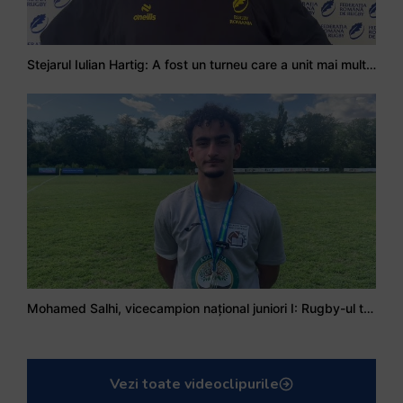
Stejarul Iulian Hartig: A fost un turneu care a unit mai mult echipa
Mohamed Salhi, vicecampion național juniori I: Rugby-ul te învață să accepți și înfrângerile
Vezi toate videoclipurile