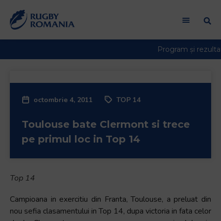
Welcome
to
All
in
One
Accessibility
screen
reader.
octombrie 4, 2011
TOP 14
To
start
Toulouse bate Clermont si trece
the
All
pe primul loc in Top 14
in
One
Accessibility
Top 14
screen
reader,
Campioana in exercitiu din Franta, Toulouse, a preluat din
press
nou sefia clasamentului in Top 14, dupa victoria in fata celor
"Ctrl