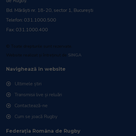
Magazin oficial
Link-uri utile