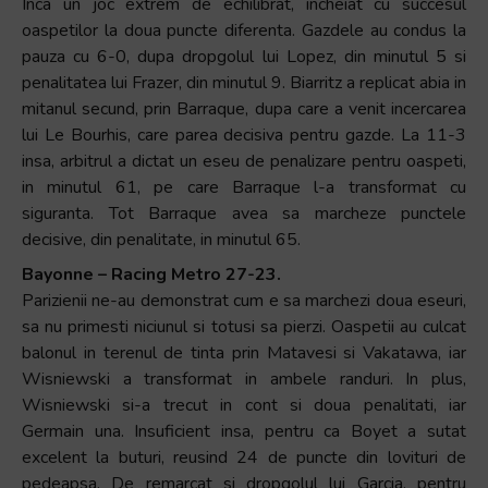
Inca un joc extrem de echilibrat, incheiat cu succesul
oaspetilor la doua puncte diferenta. Gazdele au condus la
pauza cu 6-0, dupa dropgolul lui Lopez, din minutul 5 si
penalitatea lui Frazer, din minutul 9. Biarritz a replicat abia in
mitanul secund, prin Barraque, dupa care a venit incercarea
lui Le Bourhis, care parea decisiva pentru gazde. La 11-3
insa, arbitrul a dictat un eseu de penalizare pentru oaspeti,
in minutul 61, pe care Barraque l-a transformat cu
siguranta. Tot Barraque avea sa marcheze punctele
decisive, din penalitate, in minutul 65.
Bayonne – Racing Metro 27-23.
Parizienii ne-au demonstrat cum e sa marchezi doua eseuri,
sa nu primesti niciunul si totusi sa pierzi. Oaspetii au culcat
balonul in terenul de tinta prin Matavesi si Vakatawa, iar
Wisniewski a transformat in ambele randuri. In plus,
Wisniewski si-a trecut in cont si doua penalitati, iar
Germain una. Insuficient insa, pentru ca Boyet a sutat
excelent la buturi, reusind 24 de puncte din lovituri de
pedeapsa. De remarcat si dropgolul lui Garcia, pentru