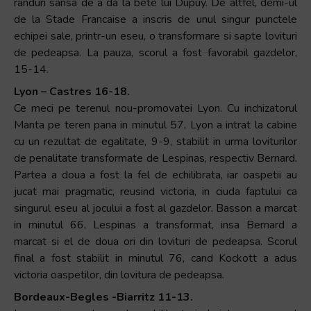
randuri sansa de a da la bete lui Dupuy. De altfel, demi-ul
de la Stade Francaise a inscris de unul singur punctele
echipei sale, printr-un eseu, o transformare si sapte lovituri
de pedeapsa. La pauza, scorul a fost favorabil gazdelor,
15-14.
Lyon – Castres 16-18.
Ce meci pe terenul nou-promovatei Lyon. Cu inchizatorul
Manta pe teren pana in minutul 57, Lyon a intrat la cabine
cu un rezultat de egalitate, 9-9, stabilit in urma loviturilor
de penalitate transformate de Lespinas, respectiv Bernard.
Partea a doua a fost la fel de echilibrata, iar oaspetii au
jucat mai pragmatic, reusind victoria, in ciuda faptului ca
singurul eseu al jocului a fost al gazdelor. Basson a marcat
in minutul 66, Lespinas a transformat, insa Bernard a
marcat si el de doua ori din lovituri de pedeapsa. Scorul
final a fost stabilit in minutul 76, cand Kockott a adus
victoria oaspetilor, din lovitura de pedeapsa.
Bordeaux-Begles -Biarritz 11-13.