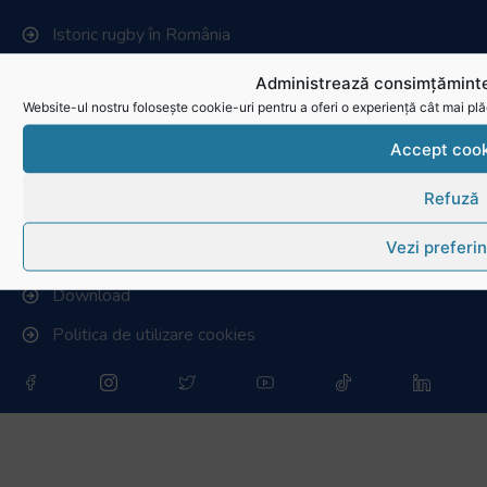
Administrează consimțăminte
Website-ul nostru folosește cookie-uri pentru a oferi o experiență cât mai plă
Accept cook
Refuză
Vezi preferin
RugbyRomania.ro
este site-ul oficial al Federației Române
de Rugby.
Bd. Mărăști nr. 18-20, sector 1, București
Telefon:
031.1000.500