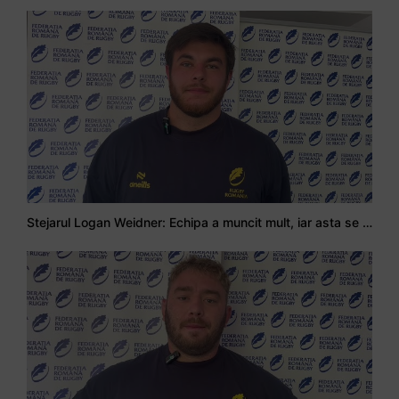
Stejarul Logan Weidner: Echipa a muncit mult, iar asta se va vedea în meciurile de la Nations Cup