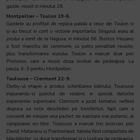
gazde, reusit in minutul 28.
Montpellier – Toulon 19-6.
Gazdele au profitat de replica palida a celor din Toulon si
si-au trecut in cont o victorie importanta. Singurul eseu al
jocului a venit de la Nagusa, in minutul 56. Bustos Moyano
a fost maestru de ceremonii, cu patru penalitati reusite,
plus transformarea eseului. Toulon a marcat doar prin
Pretorius, care a reusit doua lovituri de pedeapsa. La
pauza, 6-3 pentru Montpellier.
Toulouse – Clermont 22-9.
Derby-ul etapei a produs schimbarea liderului, Toulouse
impunandu-si punctul de vedere, in special datorita
experientei superioare. Clermont a jucat temator, nefiind
dispusa sa riste deschideri pe treisferturi, fapt care a
convenit de minune unui pachet de inaintare mai puternic, al
campioanei en-titre. Toulouse a marcat trei incercari, prin
David, Matanavu si Pointrenaud, tabela fiind completata de
MacAllister, cu doua transformari si o lovitura de pedeapsa.