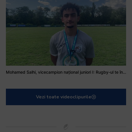
Mohamed Salhi, vicecampion național juniori I: Rugby-ul te învață să accepți și înfrângerile
Vezi toate videoclipurile