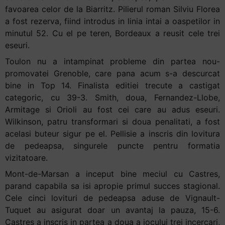
favoarea celor de la Biarritz. Pilierul roman Silviu Florea
a fost rezerva, fiind introdus in linia intai a oaspetilor in
minutul 52. Cu el pe teren, Bordeaux a reusit cele trei
eseuri.
Toulon nu a intampinat probleme din partea nou-
promovatei Grenoble, care pana acum s-a descurcat
bine in Top 14. Finalista editiei trecute a castigat
categoric, cu 39-3. Smith, doua, Fernandez-Llobe,
Armitage si Orioli au fost cei care au adus eseuri.
Wilkinson, patru transformari si doua penalitati, a fost
acelasi buteur sigur pe el. Pellisie a inscris din lovitura
de pedeapsa, singurele puncte pentru formatia
vizitatoare.
Mont-de-Marsan a inceput bine meciul cu Castres,
parand capabila sa isi apropie primul succes stagional.
Cele cinci lovituri de pedeapsa aduse de Vignault-
Tuquet au asigurat doar un avantaj la pauza, 15-6.
Castres a inscris in partea a doua a jocului trei incercari,