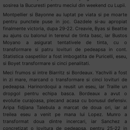
sosirea la Bucuresti pentru meciul din weekend cu Lupii.
Montpellier si Bayonne au luptat pe viata si pe moarte
pentru punctele puse in joc. Gazdele si-au apropiat
finalmente victoria, dupa 29-22. Creavie, Byas si Beattie
au ajuns cu balonul in terenul de tinta basc, iar Bustos
Moyano a asigurat tentativele de tinta, cu o
transformare si patru lovituri de pedeapsa in cont.
Statistica oaspetilor a fost imbogatita de Puricelli, eseu,
si Boyet transformare si cinci penalitati.
Meci frumos si intre Biarritz si Bordeaux. Yachvili a fost
in zi mare, marcand o transformare si cinci lovituri de
pedeapsa. Harinordoqui a reusit un eseu, iar Traille un
dropgol pentru echipa basca. Bordeaux a avut o
evolutie curajoasa, plecand acasa cu bonusul defensiv.
Aripa fidjiana Talebula a marcat de doua ori, iar al
treilea eseu a venit pe mana lui Lopez. Munro a
transformat doua dintre incercari, iar Sanchez a
concretizat o lovitura de pedeapsa, pentru 25-22 in