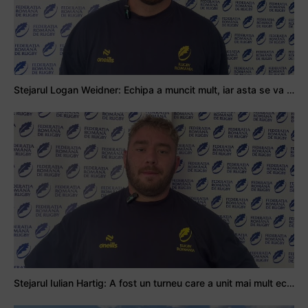
Stejarul Logan Weidner: Echipa a muncit mult, iar asta se va vedea în meciurile de la Nations Cup
Stejarul Iulian Hartig: A fost un turneu care a unit mai mult echipa