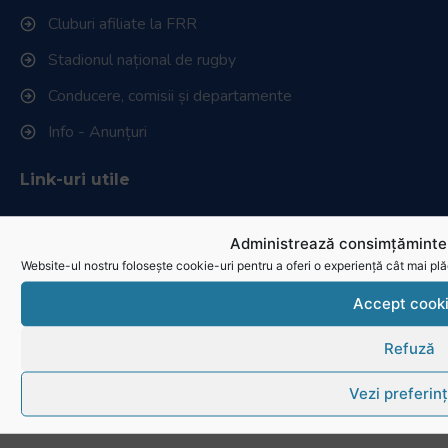
Cluburi afiliate la FRR
Stadionul național de rugby
Conducere, comisii și departamente
Info - Anunțuri
Link-uri utile
Download
Administrează consimțămintel
Politica de utilizare cookies
Website-ul nostru folosește cookie-uri pentru a oferi o experiență cât mai plă
Accept cook
Refuză
Vezi preferin