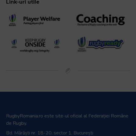
Link-uri utile
RugbyRomania.ro
este site-ul oficial al Federației Române
de Rugby.
Bd. Mărăști nr. 18-20, sector 1, București