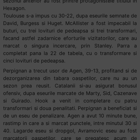
sezonul anterior au fost printre protagonistele titlului in
Hexagon.
Toulouse s-a impus cu 30-22, dupa eseurile semnate de
David, Burgess si Huget. McAllister a fost impecabil la
buturi, cu trei lovituri de pedeapsa si trei transformari,
facand astfel zadarnice eforturile vizitatorilor, care au
marcat o singura incercare, prin Stanley. Parra a
completat pana la 22 de tabela, cu o transformare si
cinci lovituri de pedeapsa.
Perpignan a trecut usor de Agen, 39-13, profitand si de
dezorganizarea din tabara oaspetilor, care nu au un
sezon prea reusit. Catalanii si-au asigurat bonusul
ofensiv, dupa eseurile marcate de Marty, Sid, Cazenave
si Guirado. Hook a venit in completare cu patru
transformari si doua penalitati. Perpignan a beneficiat si
de un eseu de penalizare. Agen a avut 10 minute bune,
rastimp in care a si marcat punctele, intre minutul 30 si
40. Lagarde eseu si dropgol, Avramovic eseu au fost
marcatorii oaspetilor, care se pregatesc acum de