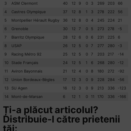
3
ASM Clermont
40
12
9
0
3
269
203
66
4
Castres Olympique
37
12
8
1
3
278
222
56
5
Montpellier Hérault Rugby
36
12
8
0
4
245
224
21
6
Grenoble
30
12
7
0
5
273
278
-5
7
Biarritz Olympique
28
12
6
0
6
231
225
6
8
USAP
26
12
5
0
7
277
280
-3
9
Racing Métro 92
25
12
5
0
7
203
217
-14
10
Stade Français
24
12
5
1
6
268
280
-12
11
Aviron Bayonnais
21
12
4
0
8
180
272
-92
12
Union Bordeaux-Bègles
17
12
3
0
9
228
284
-56
13
SU Agen
16
12
3
0
9
213
336
-123
14
Mont-de-Marsan
6
12
1
0
11
170
336
-166
Ți-a plăcut articolul?
Distribuie-l către prietenii
tăi: