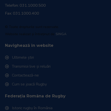
Telefon:
031.1000.500
Fax: 031.1000.400
© Toate drepturile sunt rezervate.
Website realizat și întreținut de
SINGA
Navighează în website
Ultimele știri
Transmisii live și reluări
Contactează-ne
Cum se joacă Rugby
Federația Româna de Rugby
Istoric rugby în România