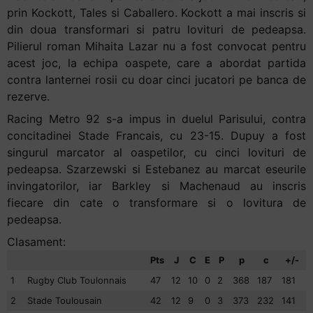
prin Kockott, Tales si Caballero. Kockott a mai inscris si
din doua transformari si patru lovituri de pedeapsa.
Pilierul roman Mihaita Lazar nu a fost convocat pentru
acest joc, la echipa oaspete, care a abordat partida
contra lanternei rosii cu doar cinci jucatori pe banca de
rezerve.
Racing Metro 92 s-a impus in duelul Parisului, contra
concitadinei Stade Francais, cu 23-15. Dupuy a fost
singurul marcator al oaspetilor, cu cinci lovituri de
pedeapsa. Szarzewski si Estebanez au marcat eseurile
invingatorilor, iar Barkley si Machenaud au inscris
fiecare din cate o transformare si o lovitura de
pedeapsa.
Clasament:
Pts
J
C
E
P
p
c
+/-
1
Rugby Club Toulonnais
47
12
10
0
2
368
187
181
2
Stade Toulousain
42
12
9
0
3
373
232
141