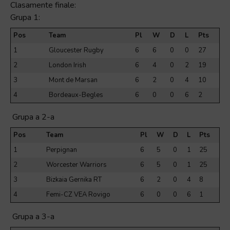
Clasamente finale:
Grupa 1:
Pos
Team
Pl
W
D
L
Pts
1
Gloucester Rugby
6
6
0
0
27
2
London Irish
6
4
0
2
19
3
Mont de Marsan
6
2
0
4
10
4
Bordeaux-Begles
6
0
0
6
2
Grupa a 2-a
Pos
Team
Pl
W
D
L
Pts
1
Perpignan
6
5
0
1
25
2
Worcester Warriors
6
5
0
1
25
3
Bizkaia Gernika RT
6
2
0
4
8
4
Femi-CZ VEA Rovigo
6
0
0
6
1
Grupa a 3-a