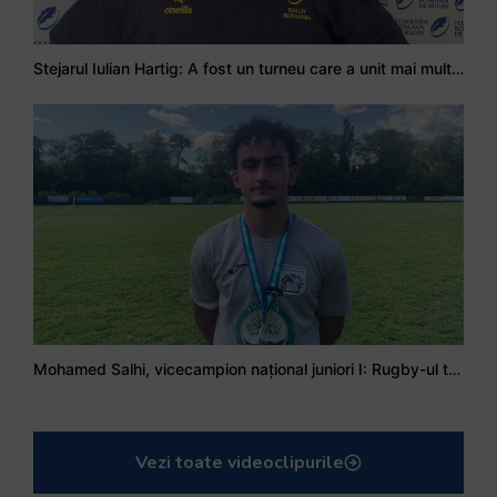
Stejarul Iulian Hartig: A fost un turneu care a unit mai mult echipa
Mohamed Salhi, vicecampion național juniori I: Rugby-ul te învață să accepți și înfrângerile
Vezi toate videoclipurile