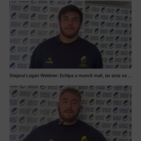
Stejarul Logan Weidner: Echipa a muncit mult, iar asta se va vedea în meciurile de la Nations Cup