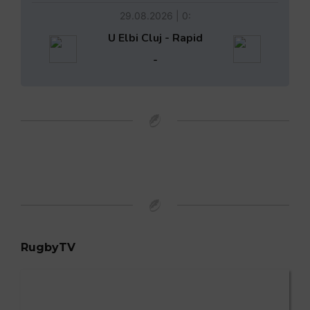
29.08.2026 | 0:
U Elbi Cluj - Rapid
-
RugbyTV