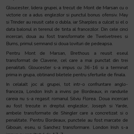
Gloucester, lidera grupei, a trecut de Mont de Marsan cu o
victorie ce a adus englezilor si punctul bonus ofensiv. May
si Trinder au reusit cate o dubla, iar Sharples a culcat si el o
data balonul in terenul de tinta al francezilor. Din cele cinci
incercari, doua au fost transformate de Twelvetrees si
Burns, primul semnand si doua lovituri de pedeapsa.
Pentru Mont de Marsan, Brethous a reusit eseul
transformat de Claverie, cel care a mai punctat din trei
penalitati. Gloucester s-a impus cu 36-16 si a terminat
prima in grupa, obtinand biletele pentru sferturile de finala.
In celalalt joc al grupei, tot intr-o confruntare anglo-
franceza, London Irish a invins pe Bordeaux, in randurile
careia nu s-a regasit romanul Silviu Florea. Doua incercari
au fost trecute in dreptul englezilor, Joseph si Yarde,
ambele transformate de Shingler care a concretizat si o
penalitate. Pentru Bordeaux, punctele au fost marcate de
Gibouin, eseu, si Sanchez transformare. London Irish s-a