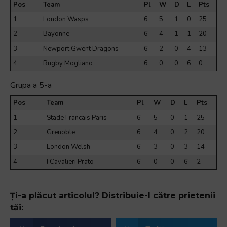
Pos
Team
Pl
W
D
L
Pts
1
London Wasps
6
5
1
0
25
2
Bayonne
6
4
1
1
20
3
Newport Gwent Dragons
6
2
0
4
13
4
Rugby Mogliano
6
0
0
6
0
Grupa a 5-a
Pos
Team
Pl
W
D
L
Pts
1
Stade Francais Paris
6
5
0
1
25
2
Grenoble
6
4
0
2
20
3
London Welsh
6
3
0
3
14
4
I Cavalieri Prato
6
0
0
6
2
Ți-a plăcut articolul? Distribuie-l către prietenii
tăi: