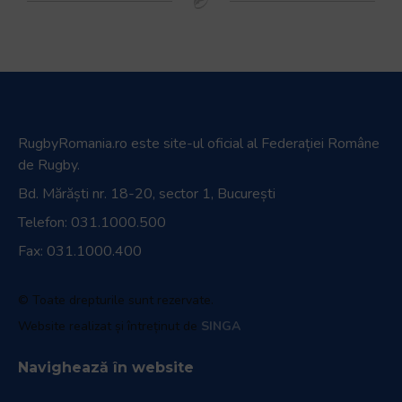
RugbyRomania.ro
este site-ul oficial al Federației Române
de Rugby.
Bd. Mărăști nr. 18-20, sector 1, București
Telefon:
031.1000.500
Fax: 031.1000.400
© Toate drepturile sunt rezervate.
Website realizat și întreținut de
SINGA
Navighează în website