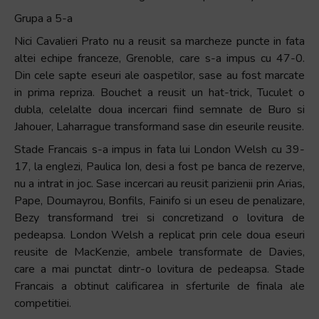
Grupa a 5-a
Nici Cavalieri Prato nu a reusit sa marcheze puncte in fata
altei echipe franceze, Grenoble, care s-a impus cu 47-0.
Din cele sapte eseuri ale oaspetilor, sase au fost marcate
in prima repriza. Bouchet a reusit un hat-trick, Tuculet o
dubla, celelalte doua incercari fiind semnate de Buro si
Jahouer, Laharrague transformand sase din eseurile reusite.
Stade Francais s-a impus in fata lui London Welsh cu 39-
17, la englezi, Paulica Ion, desi a fost pe banca de rezerve,
nu a intrat in joc. Sase incercari au reusit parizienii prin Arias,
Pape, Doumayrou, Bonfils, Fainifo si un eseu de penalizare,
Bezy transformand trei si concretizand o lovitura de
pedeapsa. London Welsh a replicat prin cele doua eseuri
reusite de MacKenzie, ambele transformate de Davies,
care a mai punctat dintr-o lovitura de pedeapsa. Stade
Francais a obtinut calificarea in sferturile de finala ale
competitiei.