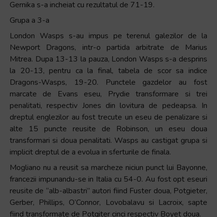
Gernika s-a incheiat cu rezultatul de 71-19.
Grupa a 3-a
London Wasps s-au impus pe terenul galezilor de la
Newport Dragons, intr-o partida arbitrate de Marius
Mitrea. Dupa 13-13 la pauza, London Wasps s-a desprins
la 20-13, pentru ca la final, tabela de scor sa indice
Dragons-Wasps, 19-20. Punctele gazdelor au fost
marcate de Evans eseu, Prydie transformare si trei
penalitati, respectiv Jones din lovitura de pedeapsa. In
dreptul englezilor au fost trecute un eseu de penalizare si
alte 15 puncte reusite de Robinson, un eseu doua
transformari si doua penalitati. Wasps au castigat grupa si
implicit dreptul de a evolua in sferturile de finala.
Mogliano nu a reusit sa marcheze niciun punct lui Bayonne,
francezii impunandu-se in Italia cu 54-0. Au fost opt eseuri
reusite de “alb-albastri” autori fiind Fuster doua, Potgieter,
Gerber, Phillips, O’Connor, Lovobalavu si Lacroix, sapte
fiind transformate de Potgiter cinci respectiv Boyet doua.