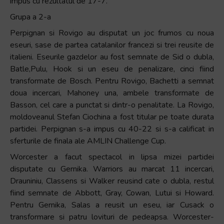
impus cu rezultatul de 17-7.
Grupa a 2-a
Perpignan si Rovigo au disputat un joc frumos cu noua
eseuri, sase de partea catalanilor francezi si trei reusite de
italieni. Eseurile gazdelor au fost semnate de Sid o dubla,
Batle,Pulu, Hook si un eseu de penalizare, cinci fiind
transformate de Bosch. Pentru Rovigo, Bachetti a semnat
doua incercari, Mahoney una, ambele transformate de
Basson, cel care a punctat si dintr-o penalitate. La Rovigo,
moldoveanul Stefan Ciochina a fost titular pe toate durata
partidei. Perpignan s-a impus cu 40-22 si s-a calificat in
sferturile de finala ale AMLIN Challenge Cup.
Worcester a facut spectacol in lipsa mizei partidei
disputate cu Gernika. Warriors au marcat 11 incercari,
Drauniniu, Classens si Walker reusind cate o dubla, restul
fiind semnate de Abbott, Gray, Cowan, Lutui si Howard.
Pentru Gernika, Salas a reusit un eseu, iar Cusack o
transformare si patru lovituri de pedeapsa. Worcester-