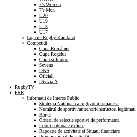
7’s Women
7’s Men
U20
U19
U18
U17
Liga de Rugby Kaufland
Competiții
Cupa României
Cupa Regelui
Copii si Juniori
Sevens
DNS
Oficiali
Divizia A
RugbyTV
FRR
Informații de Interes Public
Strategia Nationala a rugbyului romanesc
Numărul de sportivi/antrenori/instructori legitimați
Buget
Criterii de selecție sportivi de performanță
Loturi naționale extinse
Rapoarte de activitate și Situații financiare
Program anual de activități