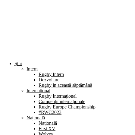
Știri
Intern
Rugby Intern
Dezvoltare
Rugby în această săptămână
Internațional
Rugby Internațional
Competiții internaționale
Rugby Europe Championship
#RWC2023
Națională
Națională
First XV
Wolves