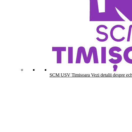
SCM USV Timisoara
Vezi detalii despre ec