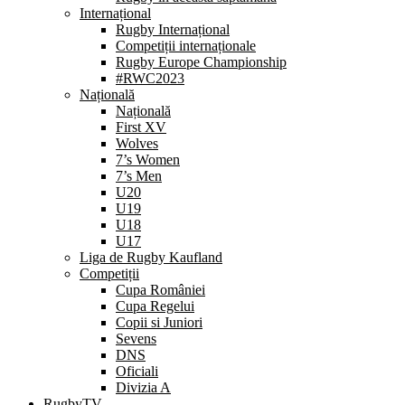
Internațional
Rugby Internațional
Competiții internaționale
Rugby Europe Championship
#RWC2023
Națională
Națională
First XV
Wolves
7’s Women
7’s Men
U20
U19
U18
U17
Liga de Rugby Kaufland
Competiții
Cupa României
Cupa Regelui
Copii si Juniori
Sevens
DNS
Oficiali
Divizia A
RugbyTV