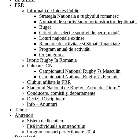
FRR
Informații de Interes Public
Strategia Nationala a rugbyului romanesc
Numărul de sportivi/antrenori/instructori legitimați
Buget
Criterii de selecție sportivi de performanță
Loturi naționale extinse
Rapoarte de activitate și Situații financiare
Program anual de activități
Organigrama
Istoric Rugby în Romania
Palmares CN
Campionatul Național Rugby 7s Masculin
Campionatul Național Rugby 7s Feminin
Cluburi afiliate la FRR
Stadionul Național de Rugby “Arcul de Triumf”
Conducere, comisii și departamente
Decizii Disciplinare
Info – Anunțuri
Tehnic
Antrenori
Sistem de licențiere
Fișă individuală a antrenorului
Program cursuri perfecționare 2024