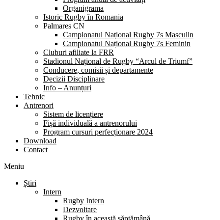
Organigrama
Istoric Rugby în Romania
Palmares CN
Campionatul Național Rugby 7s Masculin
Campionatul Național Rugby 7s Feminin
Cluburi afiliate la FRR
Stadionul Național de Rugby “Arcul de Triumf”
Conducere, comisii și departamente
Decizii Disciplinare
Info – Anunțuri
Tehnic
Antrenori
Sistem de licențiere
Fișă individuală a antrenorului
Program cursuri perfecționare 2024
Download
Contact
Meniu
Știri
Intern
Rugby Intern
Dezvoltare
Rugby în această săptămână