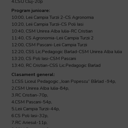
4.CSU Cluj-20p
Program junioare:
10:00, Leii Campia Turzii 2-CS Agronomia
10:20, Leii Campia Turzii-CS Poli Iasi
10:40, CSM Unirea Alba Iulia-RC Cristian
11:40, CS Agronomia-Leii Campia Turzii 2
12:00, CSM Pascani-Leii Campia Turzii
12:20, CSS Lic.Pedagogic Barlad-CSM Unirea Alba Iulia
13:20, CS Poli Iasi-CSM Pascani
13:40, RC Cristian-CSS Lic.Pedagogic Barlad
Clasament general:
1.CSS Liceul Pedagogic „Ioan Popescu” Bârlad -94p,
2.CSM Unirea Alba Iulia-84p,
3.RC Cristian-70p,
4.CSM Pascani-54p,
5.Leii Campia Turzii-44p,
6.CS Poli Iasi-32p,
7.RC Ariesul-11p,