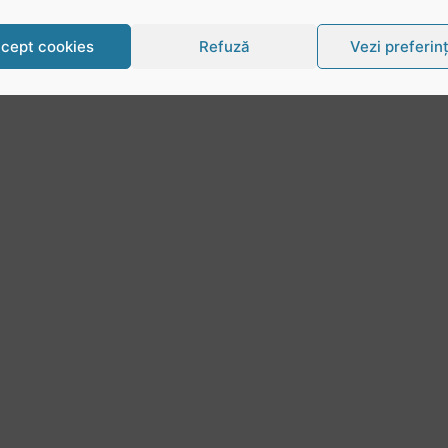
cept cookies
Refuză
Vezi preferin