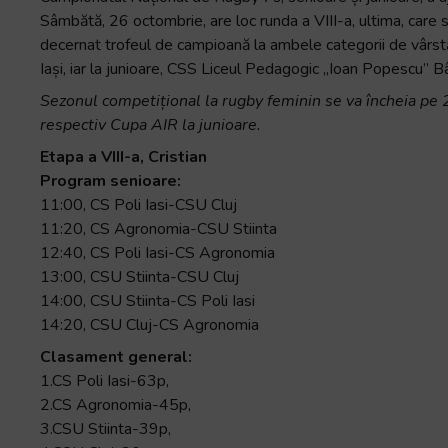
+
Sâmbătă, 26 octombrie, are loc runda a VIII-a, ultima, care se
/".
decernat trofeul de campioană la ambele categorii de vârstă
This
Iași, iar la junioare, CSS Liceul Pedagogic „Ioan Popescu” Bâ
shortcut
Sezonul competițional la rugby feminin se va încheia pe 2
activates
respectiv Cupa AIR la junioare.
the
Etapa a VIII-a, Cristian
screen
Program senioare:
reader
11:00, CS Poli Iasi-CSU Cluj
to
11:20, CS Agronomia-CSU Stiinta
help
12:40, CS Poli Iasi-CS Agronomia
you
13:00, CSU Stiinta-CSU Cluj
navigate
14:00, CSU Stiinta-CS Poli Iasi
and
14:20, CSU Cluj-CS Agronomia
interact
with
Clasament general:
the
1.CS Poli Iasi-63p,
content.
2.CS Agronomia-45p,
3.CSU Stiinta-39p,