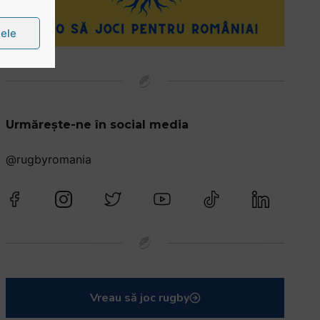
țele
Urmărește-ne în social media
@rugbyromania
Vreau să joc rugby