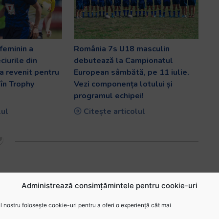
feminin a
România 7s U18 masculin
ciurile din
debutează la Campionatul
a revenit pentru
European sâmbătă, pe 11 iulie.
în Trophy
Vezi componența lotului și
programul echipei!
lul
Citește articolul
Administrează consimțămintele pentru cookie-uri
 nostru folosește cookie-uri pentru a oferi o experiență cât mai