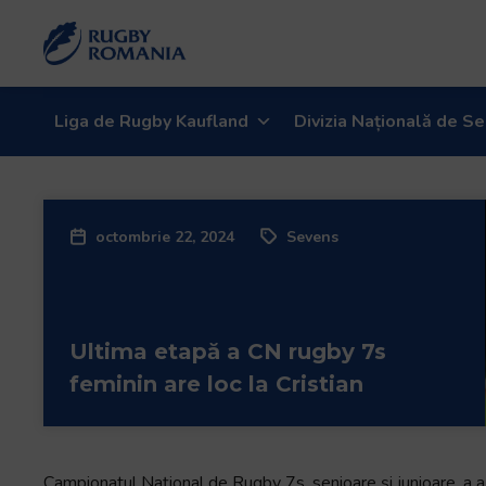
Welcome
to
All
in
One
Liga de Rugby Kaufland
Divizia Națională de Se
Accessibility
screen
reader.
To
octombrie 22, 2024
Sevens
start
the
All
in
Ultima etapă a CN rugby 7s
One
Accessibility
feminin are loc la Cristian
screen
reader,
press
"Ctrl
Campionatul Național de Rugby 7s, senioare și junioare, a a