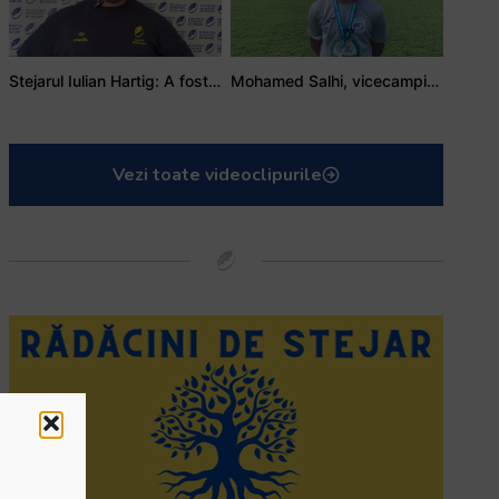
Stejarul Iulian Hartig: A fost un turneu care a unit mai mult echipa
Mohamed Salhi, vicecampion național juniori I: Rugby-ul te învață să accepți și înfrângerile
Vezi toate videoclipurile