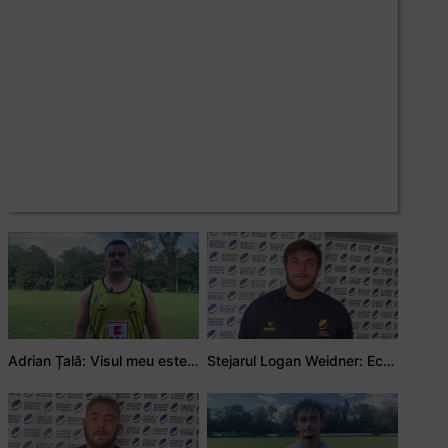
Adrian Țală: Visul meu este să debutez pentru România
Stejarul Logan Weidner: Echipa a muncit mult, iar asta se va vedea în meciurile de la Nations Cup