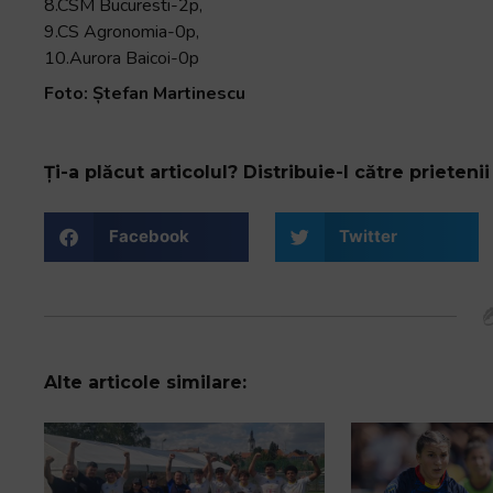
8.CSM Bucuresti-2p,
9.CS Agronomia-0p,
10.Aurora Baicoi-0p
Foto: Ștefan Martinescu
Ți-a plăcut articolul? Distribuie-l către prietenii 
Facebook
Twitter
Alte articole similare: