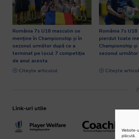
România 7s U18 masculin se
România 7s U18 
menține în Championship și în
pierdut toate me
sezonul următor după ce a
Championship și 
terminat pe locul 7 competiția
sezonul următor 
de anul acesta
Citește articolul
Citește artico
Link-uri utile
Website-ul
plăcută.