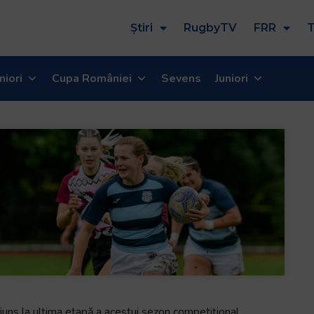
Știri
RugbyTV
FRR
T
niori
Cupa României
Sevens
Juniori
juns la ultima etapă a acestui sezon competițional.